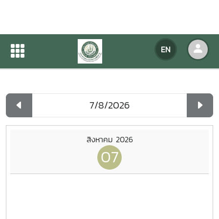
Agency Calendar
EN
Home
Agency Calendar
Day List
สิงหาคม 2026
07