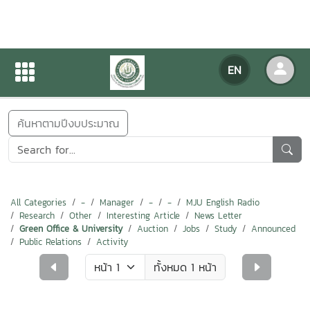
NEWS
EN
Home
NEWS
ค้นหาตามปีงบประมาณ
All Categories
-
Manager
-
-
MJU English Radio
Research
Other
Interesting Article
News Letter
Green Office & University
Auction
Jobs
Study
Announced
Public Relations
Activity
ทั้งหมด 1 หน้า