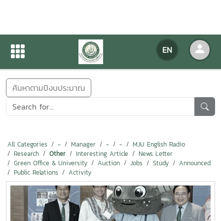
NEWS
EN
Home
NEWS
ค้นหาตามปีงบประมาณ
All Categories
-
Manager
-
-
MJU English Radio
Research
Other
Interesting Article
News Letter
Green Office & University
Auction
Jobs
Study
Announced
Public Relations
Activity