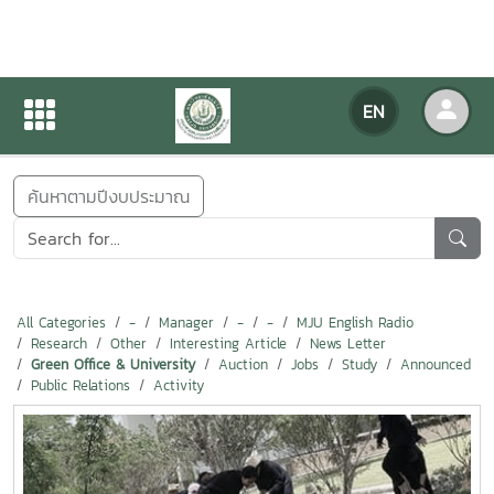
NEWS
EN
Home
NEWS
ค้นหาตามปีงบประมาณ
All Categories
-
Manager
-
-
MJU English Radio
Research
Other
Interesting Article
News Letter
Green Office & University
Auction
Jobs
Study
Announced
Public Relations
Activity