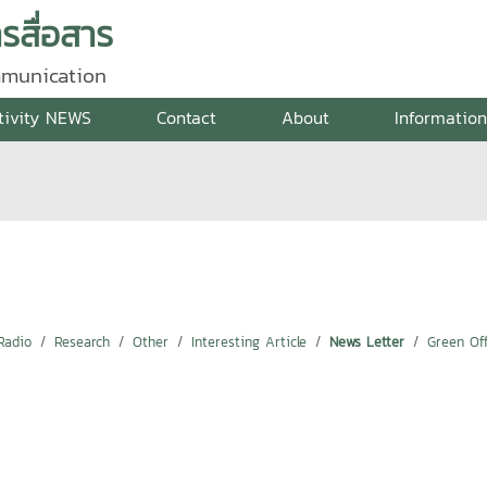
สื่อสาร
mmunication
tivity NEWS
Contact
About
Informatio
Radio
Research
Other
Interesting Article
News Letter
Green Off