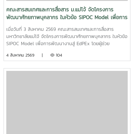
คณะสารสนเทศและการสื่อสาร ม.แม่โจ้ จัดโครงการ
พัฒนาศักยภาพบุคลากร ในหัวข้อ SIPOC Model เพื่อการ
พัฒนางานสู่ EdPEx
เมื่อวันที่ 3 สิงหาคม 2569 คณะสารสนเทศและการสื่อสาร
มหาวิทยาลัยแม่โจ้ จัดโครงการพัฒนาศักยภาพบุคลากร ในหัวข้อ
SIPOC Model เพื่อการพัฒนางานสู่ EdPEx โดยผู้ช่วย
ศาสตราจารย์ ดร.ณภัทร เรืองนภากุล รองคณบดีฝ่ายวิจัย
4 สิงหาคม 2569 |
104
บริการวิชาการ และวิเทศสัมพันธ์ เป็นวิทยากรบรรยายและนำสู่
การ workshop ให้บุคลากรสายสนับสนุนในคณะทุกคนได้ทำ
SIPOC ในกระบวนการสำคัญภายใต้งานของตนเองSIPOC คือ
เครื่องมือสรุปภาพรวมกระบวนการทำงาน โดยย่อมาจากองค์
ประกอบหลัก 5 ส่วน ได้แก่Suppliers (ผู้ส่งมอบ)Inputs (ปัจจัย
นำเข้า)Process (กระบวนการ)เครื่องมือนี้ช่วยให้ทีมงานเห็นภาพ
การทำงานตั้งแต่ต้นน้ำถึงปลายน้ำที่แต่ละฝ่ายทำงานสอดรับกัน
สร้างความเข้าใจที่ตรงกันและใช้ปรับปรุงงานเพื่อให้องค์กรก้าวสู่
ความเป็นเลิศInC | MJUFacebook
:https://www.facebook.com/icmaejoWebsite
:https://infocomm.mju.ac.thWebsite MJU :www.mju.ac.th