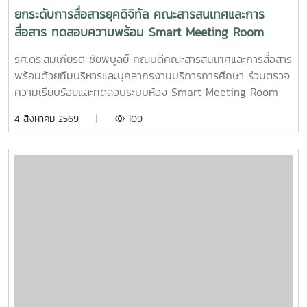
ยกระดับการสื่อสารยุคดิจิทัล คณะสารสนเทศและการ
สื่อสาร ทดสอบความพร้อม Smart Meeting Room
รศ.ดร.สมเกียรติ ชัยพิบูลย์ คณบดีคณะสารสนเทศและการสื่อสาร
พร้อมด้วยทีมบริหารและบุคลากรงานบริการการศึกษา ร่วมตรวจ
ความเรียบร้อยและทดสอบระบบห้อง Smart Meeting Room
ตอบโจทย์การทำงานและการประชุมยุคใหม่ได้อย่างครอบคลุม ทั้ง
4 สิงหาคม 2569 |
109
การประชุม Onsite, Online และระบบเชื่อมต่อข้ามห้อง เพื่อการ
เชื่อมโยงการทำงานอย่างไร้รอยต่อ InC | MJUFacebook
:https://www.facebook.com/icmaejoWebsite
:https://infocomm.mju.ac.thWebsite MJU :www.mju.ac.th