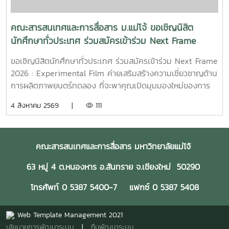
15 ทีมที่ได้รับการคัดเลือกในปีนี้ขอขอบคุณแหล่งที่มา
จาก: Bangkok International Student Film Festival -
คณะสารสนเทศและการสื่อสาร ม.แม่โจ้ ขอเชิญนิสิต
SDOC BKKInC | MJUFacebook
นักศึกษาทั่วประเทศ ร่วมสมัครเข้าร่วม Next Frame
:https://www.facebook.com/icmaejoWebsite
2026 : Experimental Film ค่ายเสริมสร้างความ
:https://infocomm.mju.ac.thWebsite MJU :www.mju.ac.th
ขอเชิญนิสิตนักศึกษาทั่วประเทศ ร่วมสมัครเข้าร่วม Next Frame
เชี่ยวชาญด้านการผลิตภาพยนตร์ทดลอง
2026 : Experimental Film ค่ายเสริมสร้างความเชี่ยวชาญด้าน
การผลิตภาพยนตร์ทดลอง ที่จะพาคุณเปิดมุมมองใหม่ของการ
เล่าเรื่อง ผ่านการเรียนรู้และลงมือสร้างภาพยนตร์จริงอย่างเข้ม
4 สิงหาคม 2569 |
111
ข้นโอกาสพิเศษในการเรียนรู้จาก พี่เจ้ย" อภิชาติพงศ์ วีระเศรษฐ
กุล ผู้กำกับภาพยนตร์ไทยระดับโลก เจ้าของรางวัลปาล์มทองคำ
จากเทศกาลภาพยนตร์เมืองคานส์ พร้อมทีมวิทยากรผู้เชี่ยวชาญ
คณะสารสนเทศและการสื่อสาร มหาวิทยาลัยแม่โจ้
ที่จะร่วมถ่ายทอดแนวคิด กระบวนการสร้างสรรค์ และ
ประสบการณ์ตรงตลอด 4 วัน 3 คืน14–17 สิงหาคม 2569ทีค
63 หมู่ 4 ต.หนองหาร อ.สันทราย จ.เชียงใหม่ 50290
การ์เด้น สปา รีสอร์ท จังหวัดเชียงรายเข้าร่วมฟรี! ไม่มีค่าใช้จ่าย
เปิดรับสมัครถึงวันที่ **7 สิงหาคม 2569**สมัคร
โทรศัพท์ 0 5387 5400-7 แฟกซ์ 0 5387 5408
ได้ที่https://ofos-
filmcamp.web.app/camps/c1PHiqYCgpX16YnllsKuหากคุณ
Web Template Management 2021
พร้อมที่จะก้าวข้ามกรอบเดิม ๆ ของการทำหนัง และค้นหาภาษา
นโยบายการพัฒนาระบบ
|
ทีมพัฒนาระบบ