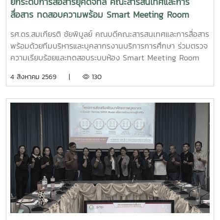
ยกระดับการสื่อสารยุคดิจิทัล คณะสารสนเทศและการ
สื่อสาร ทดสอบความพร้อม Smart Meeting Room
รศ.ดร.สมเกียรติ ชัยพิบูลย์ คณบดีคณะสารสนเทศและการสื่อสาร
พร้อมด้วยทีมบริหารและบุคลากรงานบริการการศึกษา ร่วมตรวจ
ความเรียบร้อยและทดสอบระบบห้อง Smart Meeting Room
ตอบโจทย์การทำงานและการประชุมยุคใหม่ได้อย่างครอบคลุม ทั้ง
4 สิงหาคม 2569 |
130
การประชุม Onsite, Online และระบบเชื่อมต่อข้ามห้อง เพื่อการ
เชื่อมโยงการทำงานอย่างไร้รอยต่อ InC | MJUFacebook
:https://www.facebook.com/icmaejoWebsite
:https://infocomm.mju.ac.thWebsite MJU :www.mju.ac.th