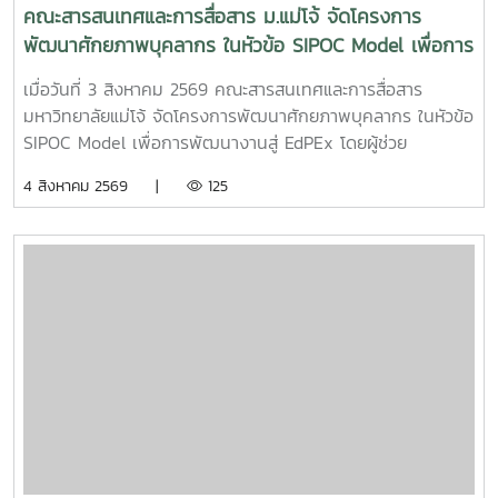
คณะสารสนเทศและการสื่อสาร ม.แม่โจ้ จัดโครงการ
พัฒนาศักยภาพบุคลากร ในหัวข้อ SIPOC Model เพื่อการ
พัฒนางานสู่ EdPEx
เมื่อวันที่ 3 สิงหาคม 2569 คณะสารสนเทศและการสื่อสาร
มหาวิทยาลัยแม่โจ้ จัดโครงการพัฒนาศักยภาพบุคลากร ในหัวข้อ
SIPOC Model เพื่อการพัฒนางานสู่ EdPEx โดยผู้ช่วย
ศาสตราจารย์ ดร.ณภัทร เรืองนภากุล รองคณบดีฝ่ายวิจัย
4 สิงหาคม 2569 |
125
บริการวิชาการ และวิเทศสัมพันธ์ เป็นวิทยากรบรรยายและนำสู่
การ workshop ให้บุคลากรสายสนับสนุนในคณะทุกคนได้ทำ
SIPOC ในกระบวนการสำคัญภายใต้งานของตนเองSIPOC คือ
เครื่องมือสรุปภาพรวมกระบวนการทำงาน โดยย่อมาจากองค์
ประกอบหลัก 5 ส่วน ได้แก่Suppliers (ผู้ส่งมอบ)Inputs (ปัจจัย
นำเข้า)Process (กระบวนการ)เครื่องมือนี้ช่วยให้ทีมงานเห็นภาพ
การทำงานตั้งแต่ต้นน้ำถึงปลายน้ำที่แต่ละฝ่ายทำงานสอดรับกัน
สร้างความเข้าใจที่ตรงกันและใช้ปรับปรุงงานเพื่อให้องค์กรก้าวสู่
ความเป็นเลิศInC | MJUFacebook
:https://www.facebook.com/icmaejoWebsite
:https://infocomm.mju.ac.thWebsite MJU :www.mju.ac.th