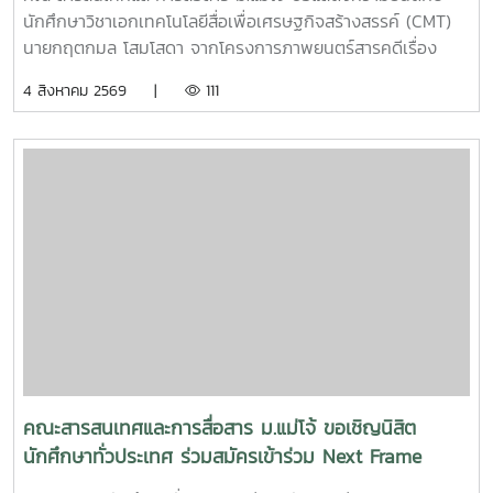
นักศึกษาวิชาเอกเทคโนโลยีสื่อเพื่อเศรษฐกิจสร้างสรรค์ (CMT)
นายกฤตกมล โสมโสดา จากโครงการภาพยนตร์สารคดีเรื่อง
“โปรดใช้วิจารณญาณในการรักเธอ” ที่ได้รับคัดเลือกเป็น 1 ใน 15
4 สิงหาคม 2569 |
111
ทีม เข้าร่วมโครงการ SDOC BKK PITCH: THAI STUDENT ผู้
ผ่านการคัดเลือกจะได้เข้าร่วมเวิร์กชอปพัฒนาโครงการ และนำ
เสนอผลงานต่อหน้าคณะกรรมการ เพื่อชิงเงินรางวัลสูงสุด
50,000 บาท ภาพยนตร์สารคดีเรื่องนี้มีความยาว 17 นาที 17
วินาที กำกับภาพยนตร์สารคดี โดย กฤตกมล โสมโสดา หนัง
สารคดีเล่าเรื่องของคนขับรถบรรทุกผู้เคยทำร้ายครอบครัวจาก
ความผิดพลาดในอดีต ก่อนเลือกทุ่มเทแรงกายเพื่อซื้อและสร้าง
ธุรกิจในฝัน หวังให้ความเหนื่อยและความอดทนพาเขาไปสู่การ
ไถ่บาป และพิสูจน์ว่าคนเราสามารถเริ่มต้นใหม่ได้เสมอ คณะฯ ขอ
ร่วมเป็นกำลังใจให้กฤตกมล โสมโสดา ในการพัฒนาโครงการ
และนำเสนอผลงานในรอบต่อไป พร้อมขอแสดงความยินดีกับทั้ง
15 ทีมที่ได้รับการคัดเลือกในปีนี้ขอขอบคุณแหล่งที่มา
จาก: Bangkok International Student Film Festival -
คณะสารสนเทศและการสื่อสาร ม.แม่โจ้ ขอเชิญนิสิต
SDOC BKKInC | MJUFacebook
นักศึกษาทั่วประเทศ ร่วมสมัครเข้าร่วม Next Frame
:https://www.facebook.com/icmaejoWebsite
2026 : Experimental Film ค่ายเสริมสร้างความ