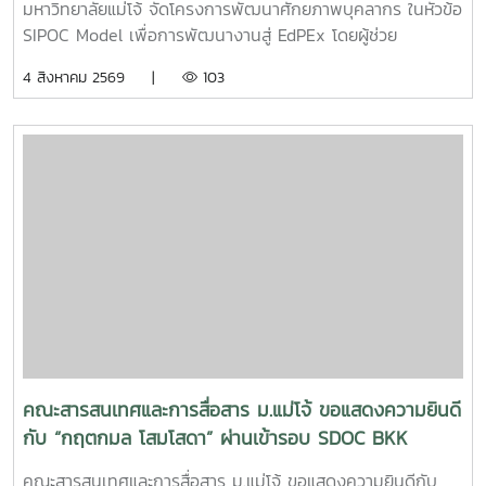
มหาวิทยาลัยแม่โจ้ จัดโครงการพัฒนาศักยภาพบุคลากร ในหัวข้อ
SIPOC Model เพื่อการพัฒนางานสู่ EdPEx โดยผู้ช่วย
ศาสตราจารย์ ดร.ณภัทร เรืองนภากุล รองคณบดีฝ่ายวิจัย
4 สิงหาคม 2569 |
103
บริการวิชาการ และวิเทศสัมพันธ์ เป็นวิทยากรบรรยายและนำสู่
การ workshop ให้บุคลากรสายสนับสนุนในคณะทุกคนได้ทำ
SIPOC ในกระบวนการสำคัญภายใต้งานของตนเองSIPOC คือ
เครื่องมือสรุปภาพรวมกระบวนการทำงาน โดยย่อมาจากองค์
ประกอบหลัก 5 ส่วน ได้แก่Suppliers (ผู้ส่งมอบ)Inputs (ปัจจัย
นำเข้า)Process (กระบวนการ)เครื่องมือนี้ช่วยให้ทีมงานเห็นภาพ
การทำงานตั้งแต่ต้นน้ำถึงปลายน้ำที่แต่ละฝ่ายทำงานสอดรับกัน
สร้างความเข้าใจที่ตรงกันและใช้ปรับปรุงงานเพื่อให้องค์กรก้าวสู่
ความเป็นเลิศInC | MJUFacebook
:https://www.facebook.com/icmaejoWebsite
:https://infocomm.mju.ac.thWebsite MJU :www.mju.ac.th
คณะสารสนเทศและการสื่อสาร ม.แม่โจ้ ขอแสดงความยินดี
กับ “กฤตกมล โสมโสดา” ผ่านเข้ารอบ SDOC BKK
PITCH: THAI STUDENT
คณะสารสนเทศและการสื่อสาร ม.แม่โจ้ ขอแสดงความยินดีกับ