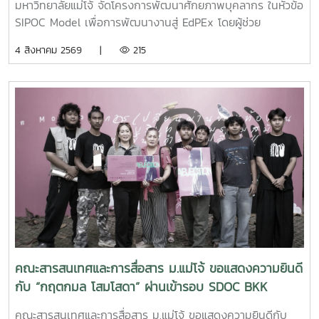
มหาวิทยาลัยแม่โจ้ จัดโครงการพัฒนาศักยภาพบุคลากร ในหัวข้อ
SIPOC Model เพื่อการพัฒนางานสู่ EdPEx โดยผู้ช่วย
ศาสตราจารย์ ดร.ณภัทร เรืองนภากุล รองคณบดีฝ่ายวิจัย
4 สิงหาคม 2569 |
215
บริการวิชาการ และวิเทศสัมพันธ์ เป็นวิทยากรบรรยายและนำสู่
การ workshop ให้บุคลากรสายสนับสนุนในคณะทุกคนได้ทำ
SIPOC ในกระบวนการสำคัญภายใต้งานของตนเองSIPOC คือ
เครื่องมือสรุปภาพรวมกระบวนการทำงาน โดยย่อมาจากองค์
ประกอบหลัก 5 ส่วน ได้แก่Suppliers (ผู้ส่งมอบ)Inputs (ปัจจัย
นำเข้า)Process (กระบวนการ)เครื่องมือนี้ช่วยให้ทีมงานเห็นภาพ
การทำงานตั้งแต่ต้นน้ำถึงปลายน้ำที่แต่ละฝ่ายทำงานสอดรับกัน
สร้างความเข้าใจที่ตรงกันและใช้ปรับปรุงงานเพื่อให้องค์กรก้าวสู่
ความเป็นเลิศInC | MJUFacebook
:https://www.facebook.com/icmaejoWebsite
:https://infocomm.mju.ac.thWebsite MJU :www.mju.ac.th
คณะสารสนเทศและการสื่อสาร ม.แม่โจ้ ขอแสดงความยินดี
กับ “กฤตกมล โสมโสดา” ผ่านเข้ารอบ SDOC BKK
PITCH: THAI STUDENT
คณะสารสนเทศและการสื่อสาร ม.แม่โจ้ ขอแสดงความยินดีกับ