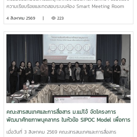
ความเรียบร้อยและทดสอบระบบห้อง Smart Meeting Room
ตอบโจทย์การทำงานและการประชุมยุคใหม่ได้อย่างครอบคลุม ทั้ง
4 สิงหาคม 2569 |
223
การประชุม Onsite, Online และระบบเชื่อมต่อข้ามห้อง เพื่อการ
เชื่อมโยงการทำงานอย่างไร้รอยต่อ InC | MJUFacebook
:https://www.facebook.com/icmaejoWebsite
:https://infocomm.mju.ac.thWebsite MJU :www.mju.ac.th
คณะสารสนเทศและการสื่อสาร ม.แม่โจ้ จัดโครงการ
พัฒนาศักยภาพบุคลากร ในหัวข้อ SIPOC Model เพื่อการ
พัฒนางานสู่ EdPEx
เมื่อวันที่ 3 สิงหาคม 2569 คณะสารสนเทศและการสื่อสาร