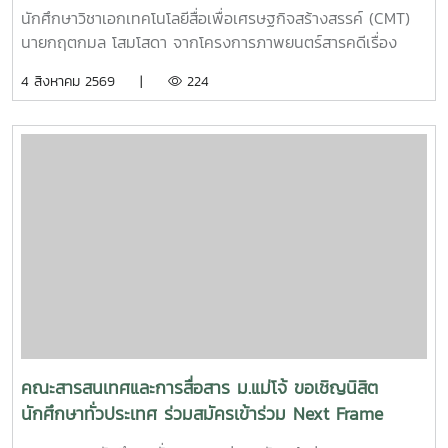
นักศึกษาวิชาเอกเทคโนโลยีสื่อเพื่อเศรษฐกิจสร้างสรรค์ (CMT)
นายกฤตกมล โสมโสดา จากโครงการภาพยนตร์สารคดีเรื่อง
“โปรดใช้วิจารณญาณในการรักเธอ” ที่ได้รับคัดเลือกเป็น 1 ใน 15
4 สิงหาคม 2569 |
224
ทีม เข้าร่วมโครงการ SDOC BKK PITCH: THAI STUDENT ผู้
ผ่านการคัดเลือกจะได้เข้าร่วมเวิร์กชอปพัฒนาโครงการ และนำ
เสนอผลงานต่อหน้าคณะกรรมการ เพื่อชิงเงินรางวัลสูงสุด
50,000 บาท ภาพยนตร์สารคดีเรื่องนี้มีความยาว 17 นาที 17
วินาที กำกับภาพยนตร์สารคดี โดย กฤตกมล โสมโสดา หนัง
สารคดีเล่าเรื่องของคนขับรถบรรทุกผู้เคยทำร้ายครอบครัวจาก
ความผิดพลาดในอดีต ก่อนเลือกทุ่มเทแรงกายเพื่อซื้อและสร้าง
ธุรกิจในฝัน หวังให้ความเหนื่อยและความอดทนพาเขาไปสู่การ
ไถ่บาป และพิสูจน์ว่าคนเราสามารถเริ่มต้นใหม่ได้เสมอ คณะฯ ขอ
ร่วมเป็นกำลังใจให้กฤตกมล โสมโสดา ในการพัฒนาโครงการ
และนำเสนอผลงานในรอบต่อไป พร้อมขอแสดงความยินดีกับทั้ง
15 ทีมที่ได้รับการคัดเลือกในปีนี้ขอขอบคุณแหล่งที่มา
จาก: Bangkok International Student Film Festival -
คณะสารสนเทศและการสื่อสาร ม.แม่โจ้ ขอเชิญนิสิต
SDOC BKKInC | MJUFacebook
นักศึกษาทั่วประเทศ ร่วมสมัครเข้าร่วม Next Frame
:https://www.facebook.com/icmaejoWebsite
2026 : Experimental Film ค่ายเสริมสร้างความ