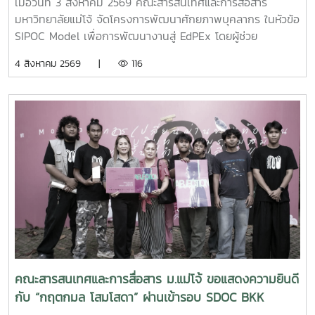
เมื่อวันที่ 3 สิงหาคม 2569 คณะสารสนเทศและการสื่อสาร
มหาวิทยาลัยแม่โจ้ จัดโครงการพัฒนาศักยภาพบุคลากร ในหัวข้อ
SIPOC Model เพื่อการพัฒนางานสู่ EdPEx โดยผู้ช่วย
ศาสตราจารย์ ดร.ณภัทร เรืองนภากุล รองคณบดีฝ่ายวิจัย
4 สิงหาคม 2569 |
116
บริการวิชาการ และวิเทศสัมพันธ์ เป็นวิทยากรบรรยายและนำสู่
การ workshop ให้บุคลากรสายสนับสนุนในคณะทุกคนได้ทำ
SIPOC ในกระบวนการสำคัญภายใต้งานของตนเองSIPOC คือ
เครื่องมือสรุปภาพรวมกระบวนการทำงาน โดยย่อมาจากองค์
ประกอบหลัก 5 ส่วน ได้แก่Suppliers (ผู้ส่งมอบ)Inputs (ปัจจัย
นำเข้า)Process (กระบวนการ)เครื่องมือนี้ช่วยให้ทีมงานเห็นภาพ
การทำงานตั้งแต่ต้นน้ำถึงปลายน้ำที่แต่ละฝ่ายทำงานสอดรับกัน
สร้างความเข้าใจที่ตรงกันและใช้ปรับปรุงงานเพื่อให้องค์กรก้าวสู่
ความเป็นเลิศInC | MJUFacebook
:https://www.facebook.com/icmaejoWebsite
:https://infocomm.mju.ac.thWebsite MJU :www.mju.ac.th
คณะสารสนเทศและการสื่อสาร ม.แม่โจ้ ขอแสดงความยินดี
กับ “กฤตกมล โสมโสดา” ผ่านเข้ารอบ SDOC BKK