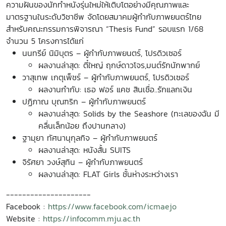
ความฝันของนักทำหนังรุ่นใหม่ให้เติบโตอย่างมีคุณภาพและ
มาตรฐานในระดับวิชาชีพ จัดโดยสมาคมผู้กำกับภาพยนตร์ไทย
สำหรับคณะกรรมการพิจารณา “Thesis Fund” รอบแรก 1/68
จำนวน 5 โครงการได้แก่
นนทรีย์ นิมิบุตร – ผู้กำกับภาพยนตร์, โปรดิวเซอร์
ผลงานล่าสุด: ตี๋ใหญ่ ฤกษ์ดาวโจร,มนต์รักนักพากย์
วาสุเทพ เกตุเพ็ชร์ – ผู้กำกับภาพยนตร์, โปรดิวเซอร์
ผลงานกำกับ: เธอ ฟอร์ แคช สินเชื่อ..รักแลกเงิน
ปฏิภาณ บุณฑริก – ผู้กำกับภาพยนตร์
ผลงานล่าสุด: Solids by the Seashore (ทะเลของฉัน มี
คลื่นเล็กน้อย ถึงปานกลาง)
ฐามุยา ทัศนานุกุลกิจ – ผู้กำกับภาพยนตร์
ผลงานล่าสุด: หนังสั้น SUITS
จิรัศยา วงษ์สุทิน – ผู้กำกับภาพยนตร์
ผลงานล่าสุด: FLAT Girls ชั้นห่างระหว่างเรา
---------------------
Facebook :
https://www.facebook.com/icmaejo
Website :
https://infocomm.mju.ac.th