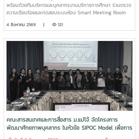
พร้อมด้วยทีมบริหารและบุคลากรงานบริการการศึกษา ร่วมตรวจ
ความเรียบร้อยและทดสอบระบบห้อง Smart Meeting Room
ตอบโจทย์การทำงานและการประชุมยุคใหม่ได้อย่างครอบคลุม ทั้ง
4 สิงหาคม 2569 |
121
การประชุม Onsite, Online และระบบเชื่อมต่อข้ามห้อง เพื่อการ
เชื่อมโยงการทำงานอย่างไร้รอยต่อ InC | MJUFacebook
:https://www.facebook.com/icmaejoWebsite
:https://infocomm.mju.ac.thWebsite MJU :www.mju.ac.th
คณะสารสนเทศและการสื่อสาร ม.แม่โจ้ จัดโครงการ
พัฒนาศักยภาพบุคลากร ในหัวข้อ SIPOC Model เพื่อการ
พัฒนางานสู่ EdPEx