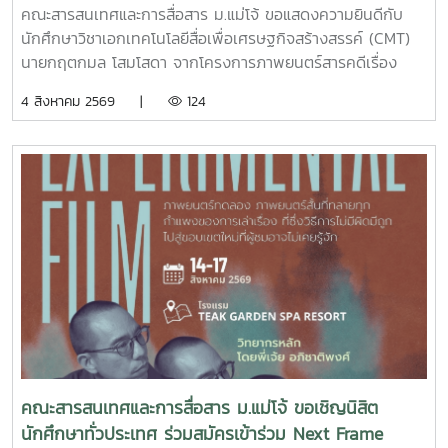
PITCH: THAI STUDENT
คณะสารสนเทศและการสื่อสาร ม.แม่โจ้ ขอแสดงความยินดีกับ
นักศึกษาวิชาเอกเทคโนโลยีสื่อเพื่อเศรษฐกิจสร้างสรรค์ (CMT)
นายกฤตกมล โสมโสดา จากโครงการภาพยนตร์สารคดีเรื่อง
“โปรดใช้วิจารณญาณในการรักเธอ” ที่ได้รับคัดเลือกเป็น 1 ใน 15
4 สิงหาคม 2569 |
124
ทีม เข้าร่วมโครงการ SDOC BKK PITCH: THAI STUDENT ผู้
ผ่านการคัดเลือกจะได้เข้าร่วมเวิร์กชอปพัฒนาโครงการ และนำ
เสนอผลงานต่อหน้าคณะกรรมการ เพื่อชิงเงินรางวัลสูงสุด
50,000 บาท ภาพยนตร์สารคดีเรื่องนี้มีความยาว 17 นาที 17
วินาที กำกับภาพยนตร์สารคดี โดย กฤตกมล โสมโสดา หนัง
สารคดีเล่าเรื่องของคนขับรถบรรทุกผู้เคยทำร้ายครอบครัวจาก
ความผิดพลาดในอดีต ก่อนเลือกทุ่มเทแรงกายเพื่อซื้อและสร้าง
ธุรกิจในฝัน หวังให้ความเหนื่อยและความอดทนพาเขาไปสู่การ
ไถ่บาป และพิสูจน์ว่าคนเราสามารถเริ่มต้นใหม่ได้เสมอ คณะฯ ขอ
ร่วมเป็นกำลังใจให้กฤตกมล โสมโสดา ในการพัฒนาโครงการ
และนำเสนอผลงานในรอบต่อไป พร้อมขอแสดงความยินดีกับทั้ง
15 ทีมที่ได้รับการคัดเลือกในปีนี้ขอขอบคุณแหล่งที่มา
จาก: Bangkok International Student Film Festival -
คณะสารสนเทศและการสื่อสาร ม.แม่โจ้ ขอเชิญนิสิต
SDOC BKKInC | MJUFacebook
นักศึกษาทั่วประเทศ ร่วมสมัครเข้าร่วม Next Frame
:https://www.facebook.com/icmaejoWebsite