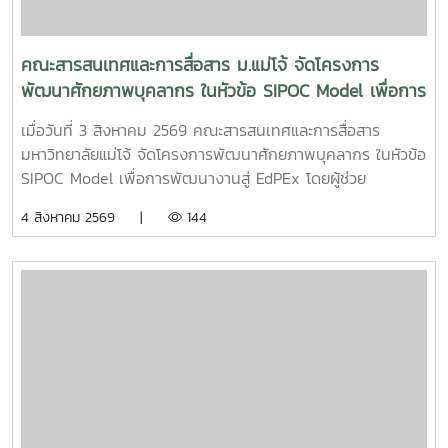
คณะสารสนเทศและการสื่อสาร ม.แม่โจ้ จัดโครงการ
พัฒนาศักยภาพบุคลากร ในหัวข้อ SIPOC Model เพื่อการ
พัฒนางานสู่ EdPEx
เมื่อวันที่ 3 สิงหาคม 2569 คณะสารสนเทศและการสื่อสาร
มหาวิทยาลัยแม่โจ้ จัดโครงการพัฒนาศักยภาพบุคลากร ในหัวข้อ
SIPOC Model เพื่อการพัฒนางานสู่ EdPEx โดยผู้ช่วย
ศาสตราจารย์ ดร.ณภัทร เรืองนภากุล รองคณบดีฝ่ายวิจัย
4 สิงหาคม 2569 |
144
บริการวิชาการ และวิเทศสัมพันธ์ เป็นวิทยากรบรรยายและนำสู่
การ workshop ให้บุคลากรสายสนับสนุนในคณะทุกคนได้ทำ
SIPOC ในกระบวนการสำคัญภายใต้งานของตนเองSIPOC คือ
เครื่องมือสรุปภาพรวมกระบวนการทำงาน โดยย่อมาจากองค์
ประกอบหลัก 5 ส่วน ได้แก่Suppliers (ผู้ส่งมอบ)Inputs (ปัจจัย
นำเข้า)Process (กระบวนการ)เครื่องมือนี้ช่วยให้ทีมงานเห็นภาพ
การทำงานตั้งแต่ต้นน้ำถึงปลายน้ำที่แต่ละฝ่ายทำงานสอดรับกัน
สร้างความเข้าใจที่ตรงกันและใช้ปรับปรุงงานเพื่อให้องค์กรก้าวสู่
ความเป็นเลิศInC | MJUFacebook
:https://www.facebook.com/icmaejoWebsite