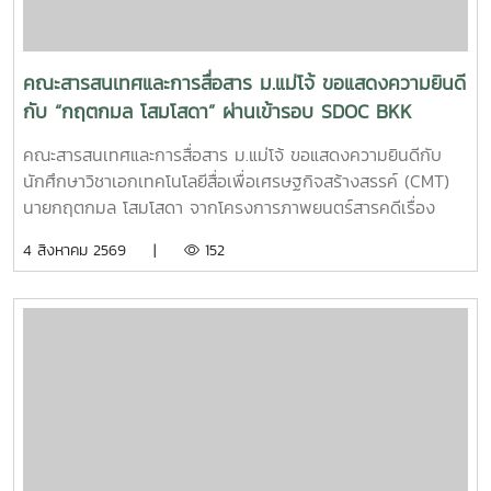
:https://infocomm.mju.ac.thWebsite MJU :www.mju.ac.th
คณะสารสนเทศและการสื่อสาร ม.แม่โจ้ ขอแสดงความยินดี
กับ “กฤตกมล โสมโสดา” ผ่านเข้ารอบ SDOC BKK
PITCH: THAI STUDENT
คณะสารสนเทศและการสื่อสาร ม.แม่โจ้ ขอแสดงความยินดีกับ
นักศึกษาวิชาเอกเทคโนโลยีสื่อเพื่อเศรษฐกิจสร้างสรรค์ (CMT)
นายกฤตกมล โสมโสดา จากโครงการภาพยนตร์สารคดีเรื่อง
“โปรดใช้วิจารณญาณในการรักเธอ” ที่ได้รับคัดเลือกเป็น 1 ใน 15
4 สิงหาคม 2569 |
152
ทีม เข้าร่วมโครงการ SDOC BKK PITCH: THAI STUDENT ผู้
ผ่านการคัดเลือกจะได้เข้าร่วมเวิร์กชอปพัฒนาโครงการ และนำ
เสนอผลงานต่อหน้าคณะกรรมการ เพื่อชิงเงินรางวัลสูงสุด
50,000 บาท ภาพยนตร์สารคดีเรื่องนี้มีความยาว 17 นาที 17
วินาที กำกับภาพยนตร์สารคดี โดย กฤตกมล โสมโสดา หนัง
สารคดีเล่าเรื่องของคนขับรถบรรทุกผู้เคยทำร้ายครอบครัวจาก
ความผิดพลาดในอดีต ก่อนเลือกทุ่มเทแรงกายเพื่อซื้อและสร้าง
ธุรกิจในฝัน หวังให้ความเหนื่อยและความอดทนพาเขาไปสู่การ
ไถ่บาป และพิสูจน์ว่าคนเราสามารถเริ่มต้นใหม่ได้เสมอ คณะฯ ขอ