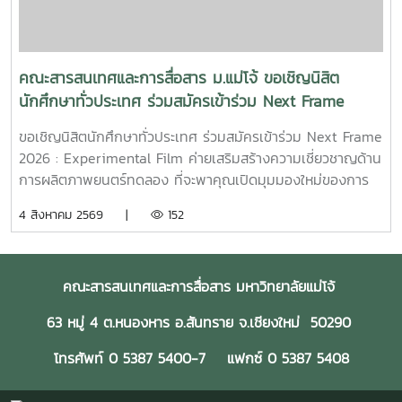
ร่วมเป็นกำลังใจให้กฤตกมล โสมโสดา ในการพัฒนาโครงการ
และนำเสนอผลงานในรอบต่อไป พร้อมขอแสดงความยินดีกับทั้ง
15 ทีมที่ได้รับการคัดเลือกในปีนี้ขอขอบคุณแหล่งที่มา
จาก: Bangkok International Student Film Festival -
คณะสารสนเทศและการสื่อสาร ม.แม่โจ้ ขอเชิญนิสิต
SDOC BKKInC | MJUFacebook
นักศึกษาทั่วประเทศ ร่วมสมัครเข้าร่วม Next Frame
:https://www.facebook.com/icmaejoWebsite
2026 : Experimental Film ค่ายเสริมสร้างความ
:https://infocomm.mju.ac.thWebsite MJU :www.mju.ac.th
ขอเชิญนิสิตนักศึกษาทั่วประเทศ ร่วมสมัครเข้าร่วม Next Frame
เชี่ยวชาญด้านการผลิตภาพยนตร์ทดลอง
2026 : Experimental Film ค่ายเสริมสร้างความเชี่ยวชาญด้าน
การผลิตภาพยนตร์ทดลอง ที่จะพาคุณเปิดมุมมองใหม่ของการ
เล่าเรื่อง ผ่านการเรียนรู้และลงมือสร้างภาพยนตร์จริงอย่างเข้ม
4 สิงหาคม 2569 |
152
ข้นโอกาสพิเศษในการเรียนรู้จาก พี่เจ้ย" อภิชาติพงศ์ วีระเศรษฐ
กุล ผู้กำกับภาพยนตร์ไทยระดับโลก เจ้าของรางวัลปาล์มทองคำ
จากเทศกาลภาพยนตร์เมืองคานส์ พร้อมทีมวิทยากรผู้เชี่ยวชาญ
คณะสารสนเทศและการสื่อสาร มหาวิทยาลัยแม่โจ้
ที่จะร่วมถ่ายทอดแนวคิด กระบวนการสร้างสรรค์ และ
ประสบการณ์ตรงตลอด 4 วัน 3 คืน14–17 สิงหาคม 2569ทีค
63 หมู่ 4 ต.หนองหาร อ.สันทราย จ.เชียงใหม่ 50290
การ์เด้น สปา รีสอร์ท จังหวัดเชียงรายเข้าร่วมฟรี! ไม่มีค่าใช้จ่าย
เปิดรับสมัครถึงวันที่ **7 สิงหาคม 2569**สมัคร
โทรศัพท์ 0 5387 5400-7 แฟกซ์ 0 5387 5408
ได้ที่https://ofos-
filmcamp.web.app/camps/c1PHiqYCgpX16YnllsKuหากคุณ