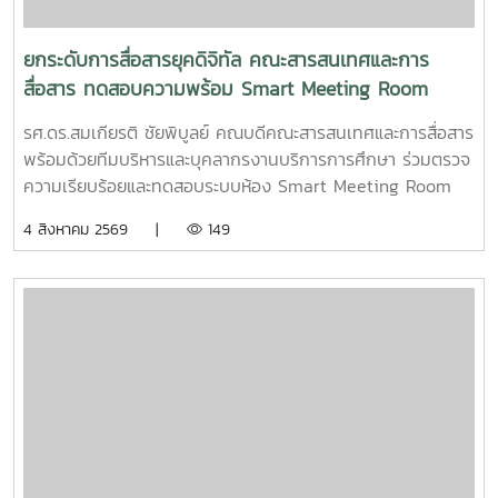
ยกระดับการสื่อสารยุคดิจิทัล คณะสารสนเทศและการ
สื่อสาร ทดสอบความพร้อม Smart Meeting Room
รศ.ดร.สมเกียรติ ชัยพิบูลย์ คณบดีคณะสารสนเทศและการสื่อสาร
พร้อมด้วยทีมบริหารและบุคลากรงานบริการการศึกษา ร่วมตรวจ
ความเรียบร้อยและทดสอบระบบห้อง Smart Meeting Room
ตอบโจทย์การทำงานและการประชุมยุคใหม่ได้อย่างครอบคลุม ทั้ง
4 สิงหาคม 2569 |
149
การประชุม Onsite, Online และระบบเชื่อมต่อข้ามห้อง เพื่อการ
เชื่อมโยงการทำงานอย่างไร้รอยต่อ InC | MJUFacebook
:https://www.facebook.com/icmaejoWebsite
:https://infocomm.mju.ac.thWebsite MJU :www.mju.ac.th