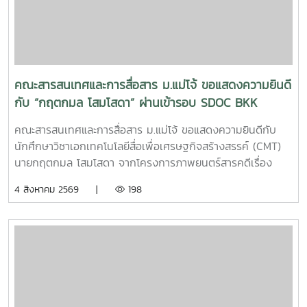
ความเป็นเลิศInC | MJUFacebook
:https://www.facebook.com/icmaejoWebsite
:https://infocomm.mju.ac.thWebsite MJU :www.mju.ac.th
คณะสารสนเทศและการสื่อสาร ม.แม่โจ้ ขอแสดงความยินดี
กับ “กฤตกมล โสมโสดา” ผ่านเข้ารอบ SDOC BKK
PITCH: THAI STUDENT
คณะสารสนเทศและการสื่อสาร ม.แม่โจ้ ขอแสดงความยินดีกับ
นักศึกษาวิชาเอกเทคโนโลยีสื่อเพื่อเศรษฐกิจสร้างสรรค์ (CMT)
นายกฤตกมล โสมโสดา จากโครงการภาพยนตร์สารคดีเรื่อง
“โปรดใช้วิจารณญาณในการรักเธอ” ที่ได้รับคัดเลือกเป็น 1 ใน 15
4 สิงหาคม 2569 |
198
ทีม เข้าร่วมโครงการ SDOC BKK PITCH: THAI STUDENT ผู้
ผ่านการคัดเลือกจะได้เข้าร่วมเวิร์กชอปพัฒนาโครงการ และนำ
เสนอผลงานต่อหน้าคณะกรรมการ เพื่อชิงเงินรางวัลสูงสุด
50,000 บาท ภาพยนตร์สารคดีเรื่องนี้มีความยาว 17 นาที 17
วินาที กำกับภาพยนตร์สารคดี โดย กฤตกมล โสมโสดา หนัง
สารคดีเล่าเรื่องของคนขับรถบรรทุกผู้เคยทำร้ายครอบครัวจาก
ความผิดพลาดในอดีต ก่อนเลือกทุ่มเทแรงกายเพื่อซื้อและสร้าง