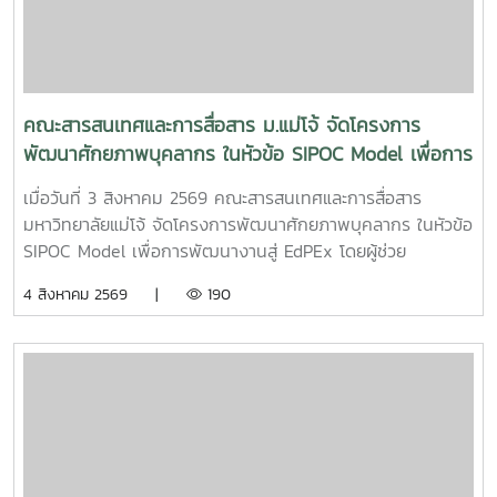
คณะสารสนเทศและการสื่อสาร ม.แม่โจ้ จัดโครงการ
พัฒนาศักยภาพบุคลากร ในหัวข้อ SIPOC Model เพื่อการ
พัฒนางานสู่ EdPEx
เมื่อวันที่ 3 สิงหาคม 2569 คณะสารสนเทศและการสื่อสาร
มหาวิทยาลัยแม่โจ้ จัดโครงการพัฒนาศักยภาพบุคลากร ในหัวข้อ
SIPOC Model เพื่อการพัฒนางานสู่ EdPEx โดยผู้ช่วย
ศาสตราจารย์ ดร.ณภัทร เรืองนภากุล รองคณบดีฝ่ายวิจัย
4 สิงหาคม 2569 |
190
บริการวิชาการ และวิเทศสัมพันธ์ เป็นวิทยากรบรรยายและนำสู่
การ workshop ให้บุคลากรสายสนับสนุนในคณะทุกคนได้ทำ
SIPOC ในกระบวนการสำคัญภายใต้งานของตนเองSIPOC คือ
เครื่องมือสรุปภาพรวมกระบวนการทำงาน โดยย่อมาจากองค์
ประกอบหลัก 5 ส่วน ได้แก่Suppliers (ผู้ส่งมอบ)Inputs (ปัจจัย
นำเข้า)Process (กระบวนการ)เครื่องมือนี้ช่วยให้ทีมงานเห็นภาพ
การทำงานตั้งแต่ต้นน้ำถึงปลายน้ำที่แต่ละฝ่ายทำงานสอดรับกัน
สร้างความเข้าใจที่ตรงกันและใช้ปรับปรุงงานเพื่อให้องค์กรก้าวสู่