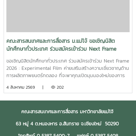
ธุรกิจในฝัน หวังให้ความเหนื่อยและความอดทนพาเขาไปสู่การ
ไถ่บาป และพิสูจน์ว่าคนเราสามารถเริ่มต้นใหม่ได้เสมอ คณะฯ ขอ
ร่วมเป็นกำลังใจให้กฤตกมล โสมโสดา ในการพัฒนาโครงการ
และนำเสนอผลงานในรอบต่อไป พร้อมขอแสดงความยินดีกับทั้ง
15 ทีมที่ได้รับการคัดเลือกในปีนี้ขอขอบคุณแหล่งที่มา
จาก: Bangkok International Student Film Festival -
คณะสารสนเทศและการสื่อสาร ม.แม่โจ้ ขอเชิญนิสิต
SDOC BKKInC | MJUFacebook
นักศึกษาทั่วประเทศ ร่วมสมัครเข้าร่วม Next Frame
:https://www.facebook.com/icmaejoWebsite
2026 : Experimental Film ค่ายเสริมสร้างความ
:https://infocomm.mju.ac.thWebsite MJU :www.mju.ac.th
ขอเชิญนิสิตนักศึกษาทั่วประเทศ ร่วมสมัครเข้าร่วม Next Frame
เชี่ยวชาญด้านการผลิตภาพยนตร์ทดลอง
2026 : Experimental Film ค่ายเสริมสร้างความเชี่ยวชาญด้าน
การผลิตภาพยนตร์ทดลอง ที่จะพาคุณเปิดมุมมองใหม่ของการ
เล่าเรื่อง ผ่านการเรียนรู้และลงมือสร้างภาพยนตร์จริงอย่างเข้ม
4 สิงหาคม 2569 |
202
ข้นโอกาสพิเศษในการเรียนรู้จาก พี่เจ้ย" อภิชาติพงศ์ วีระเศรษฐ
กุล ผู้กำกับภาพยนตร์ไทยระดับโลก เจ้าของรางวัลปาล์มทองคำ
จากเทศกาลภาพยนตร์เมืองคานส์ พร้อมทีมวิทยากรผู้เชี่ยวชาญ
คณะสารสนเทศและการสื่อสาร มหาวิทยาลัยแม่โจ้
ที่จะร่วมถ่ายทอดแนวคิด กระบวนการสร้างสรรค์ และ
ประสบการณ์ตรงตลอด 4 วัน 3 คืน14–17 สิงหาคม 2569ทีค
63 หมู่ 4 ต.หนองหาร อ.สันทราย จ.เชียงใหม่ 50290
การ์เด้น สปา รีสอร์ท จังหวัดเชียงรายเข้าร่วมฟรี! ไม่มีค่าใช้จ่าย
เปิดรับสมัครถึงวันที่ **7 สิงหาคม 2569**สมัคร
โทรศัพท์ 0 5387 5400-7 แฟกซ์ 0 5387 5408