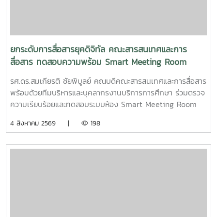
ยกระดับการสื่อสารยุคดิจิทัล คณะสารสนเทศและการ
สื่อสาร ทดสอบความพร้อม Smart Meeting Room
รศ.ดร.สมเกียรติ ชัยพิบูลย์ คณบดีคณะสารสนเทศและการสื่อสาร
พร้อมด้วยทีมบริหารและบุคลากรงานบริการการศึกษา ร่วมตรวจ
ความเรียบร้อยและทดสอบระบบห้อง Smart Meeting Room
ตอบโจทย์การทำงานและการประชุมยุคใหม่ได้อย่างครอบคลุม ทั้ง
4 สิงหาคม 2569 |
198
การประชุม Onsite, Online และระบบเชื่อมต่อข้ามห้อง เพื่อการ
เชื่อมโยงการทำงานอย่างไร้รอยต่อ InC | MJUFacebook
:https://www.facebook.com/icmaejoWebsite
:https://infocomm.mju.ac.thWebsite MJU :www.mju.ac.th