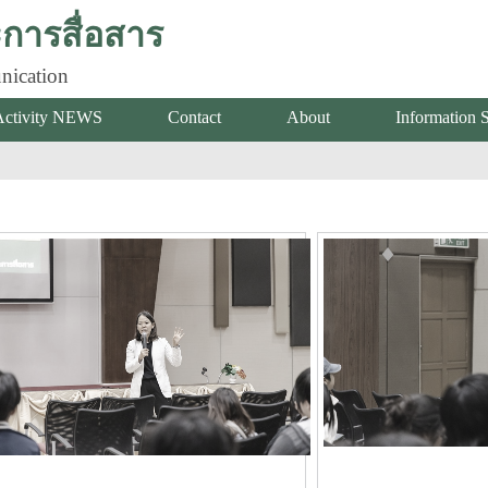
ารสื่อสาร
nication
Activity NEWS
Contact
About
Information 