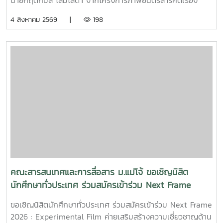
นายกฤตกมล โสมโสดา จากโครงการภาพยนตร์สารคดีเรื่อง
“โปรดใช้วิจารณญาณในการรักเธอ” ที่ได้รับคัดเลือกเป็น 1 ใน 15
4 สิงหาคม 2569 |
198
ทีม เข้าร่วมโครงการ SDOC BKK PITCH: THAI STUDENT ผู้
ผ่านการคัดเลือกจะได้เข้าร่วมเวิร์กชอปพัฒนาโครงการ และนำ
เสนอผลงานต่อหน้าคณะกรรมการ เพื่อชิงเงินรางวัลสูงสุด
50,000 บาท ภาพยนตร์สารคดีเรื่องนี้มีความยาว 17 นาที 17
วินาที กำกับภาพยนตร์สารคดี โดย กฤตกมล โสมโสดา หนัง
สารคดีเล่าเรื่องของคนขับรถบรรทุกผู้เคยทำร้ายครอบครัวจาก
ความผิดพลาดในอดีต ก่อนเลือกทุ่มเทแรงกายเพื่อซื้อและสร้าง
ธุรกิจในฝัน หวังให้ความเหนื่อยและความอดทนพาเขาไปสู่การ
ไถ่บาป และพิสูจน์ว่าคนเราสามารถเริ่มต้นใหม่ได้เสมอ คณะฯ ขอ
ร่วมเป็นกำลังใจให้กฤตกมล โสมโสดา ในการพัฒนาโครงการ
และนำเสนอผลงานในรอบต่อไป พร้อมขอแสดงความยินดีกับทั้ง
15 ทีมที่ได้รับการคัดเลือกในปีนี้ขอขอบคุณแหล่งที่มา
จาก: Bangkok International Student Film Festival -
คณะสารสนเทศและการสื่อสาร ม.แม่โจ้ ขอเชิญนิสิต
SDOC BKKInC | MJUFacebook
นักศึกษาทั่วประเทศ ร่วมสมัครเข้าร่วม Next Frame
:https://www.facebook.com/icmaejoWebsite
2026 : Experimental Film ค่ายเสริมสร้างความ
:https://infocomm.mju.ac.thWebsite MJU :www.mju.ac.th
ขอเชิญนิสิตนักศึกษาทั่วประเทศ ร่วมสมัครเข้าร่วม Next Frame
เชี่ยวชาญด้านการผลิตภาพยนตร์ทดลอง
2026 : Experimental Film ค่ายเสริมสร้างความเชี่ยวชาญด้าน