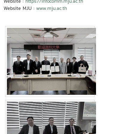
Website :
https://infocomm.mju.ac.th
Website MJU :
www.mju.ac.th