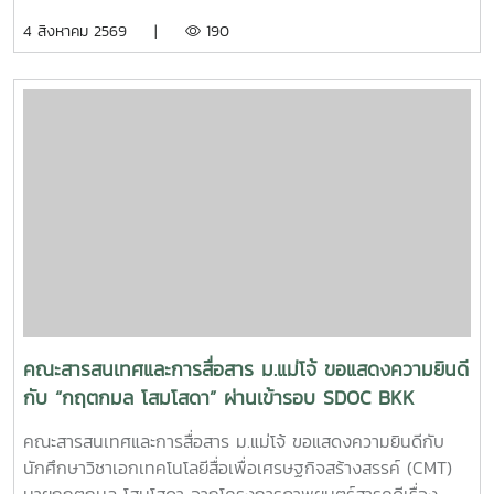
ศาสตราจารย์ ดร.ณภัทร เรืองนภากุล รองคณบดีฝ่ายวิจัย
4 สิงหาคม 2569 |
190
บริการวิชาการ และวิเทศสัมพันธ์ เป็นวิทยากรบรรยายและนำสู่
การ workshop ให้บุคลากรสายสนับสนุนในคณะทุกคนได้ทำ
SIPOC ในกระบวนการสำคัญภายใต้งานของตนเองSIPOC คือ
เครื่องมือสรุปภาพรวมกระบวนการทำงาน โดยย่อมาจากองค์
ประกอบหลัก 5 ส่วน ได้แก่Suppliers (ผู้ส่งมอบ)Inputs (ปัจจัย
นำเข้า)Process (กระบวนการ)เครื่องมือนี้ช่วยให้ทีมงานเห็นภาพ
การทำงานตั้งแต่ต้นน้ำถึงปลายน้ำที่แต่ละฝ่ายทำงานสอดรับกัน
สร้างความเข้าใจที่ตรงกันและใช้ปรับปรุงงานเพื่อให้องค์กรก้าวสู่
ความเป็นเลิศInC | MJUFacebook
:https://www.facebook.com/icmaejoWebsite
:https://infocomm.mju.ac.thWebsite MJU :www.mju.ac.th
คณะสารสนเทศและการสื่อสาร ม.แม่โจ้ ขอแสดงความยินดี
กับ “กฤตกมล โสมโสดา” ผ่านเข้ารอบ SDOC BKK
PITCH: THAI STUDENT
คณะสารสนเทศและการสื่อสาร ม.แม่โจ้ ขอแสดงความยินดีกับ
นักศึกษาวิชาเอกเทคโนโลยีสื่อเพื่อเศรษฐกิจสร้างสรรค์ (CMT)