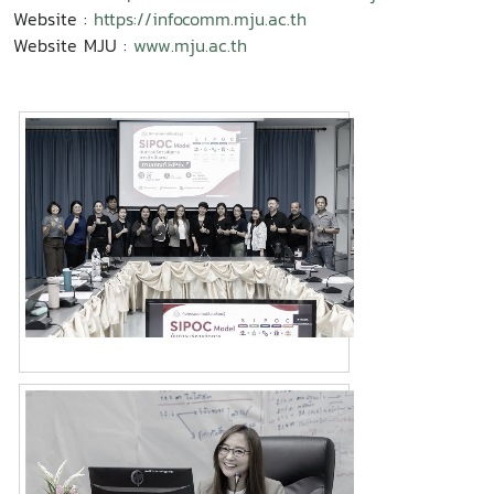
Website :
https://infocomm.mju.ac.th
Website MJU :
www.mju.ac.th