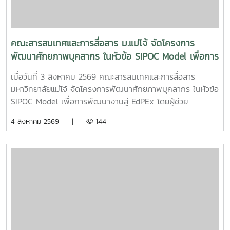
คณะสารสนเทศและการสื่อสาร ม.แม่โจ้ จัดโครงการ
พัฒนาศักยภาพบุคลากร ในหัวข้อ SIPOC Model เพื่อการ
พัฒนางานสู่ EdPEx
เมื่อวันที่ 3 สิงหาคม 2569 คณะสารสนเทศและการสื่อสาร
มหาวิทยาลัยแม่โจ้ จัดโครงการพัฒนาศักยภาพบุคลากร ในหัวข้อ
SIPOC Model เพื่อการพัฒนางานสู่ EdPEx โดยผู้ช่วย
ศาสตราจารย์ ดร.ณภัทร เรืองนภากุล รองคณบดีฝ่ายวิจัย
4 สิงหาคม 2569 |
144
บริการวิชาการ และวิเทศสัมพันธ์ เป็นวิทยากรบรรยายและนำสู่
การ workshop ให้บุคลากรสายสนับสนุนในคณะทุกคนได้ทำ
SIPOC ในกระบวนการสำคัญภายใต้งานของตนเองSIPOC คือ
เครื่องมือสรุปภาพรวมกระบวนการทำงาน โดยย่อมาจากองค์
ประกอบหลัก 5 ส่วน ได้แก่Suppliers (ผู้ส่งมอบ)Inputs (ปัจจัย
นำเข้า)Process (กระบวนการ)เครื่องมือนี้ช่วยให้ทีมงานเห็นภาพ
การทำงานตั้งแต่ต้นน้ำถึงปลายน้ำที่แต่ละฝ่ายทำงานสอดรับกัน
สร้างความเข้าใจที่ตรงกันและใช้ปรับปรุงงานเพื่อให้องค์กรก้าวสู่
ความเป็นเลิศInC | MJUFacebook