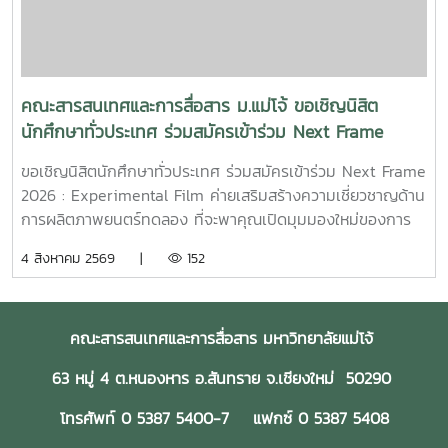
ไถ่บาป และพิสูจน์ว่าคนเราสามารถเริ่มต้นใหม่ได้เสมอ คณะฯ ขอ
ร่วมเป็นกำลังใจให้กฤตกมล โสมโสดา ในการพัฒนาโครงการ
และนำเสนอผลงานในรอบต่อไป พร้อมขอแสดงความยินดีกับทั้ง
15 ทีมที่ได้รับการคัดเลือกในปีนี้ขอขอบคุณแหล่งที่มา
จาก: Bangkok International Student Film Festival -
คณะสารสนเทศและการสื่อสาร ม.แม่โจ้ ขอเชิญนิสิต
SDOC BKKInC | MJUFacebook
นักศึกษาทั่วประเทศ ร่วมสมัครเข้าร่วม Next Frame
:https://www.facebook.com/icmaejoWebsite
2026 : Experimental Film ค่ายเสริมสร้างความ
:https://infocomm.mju.ac.thWebsite MJU :www.mju.ac.th
ขอเชิญนิสิตนักศึกษาทั่วประเทศ ร่วมสมัครเข้าร่วม Next Frame
เชี่ยวชาญด้านการผลิตภาพยนตร์ทดลอง
2026 : Experimental Film ค่ายเสริมสร้างความเชี่ยวชาญด้าน
การผลิตภาพยนตร์ทดลอง ที่จะพาคุณเปิดมุมมองใหม่ของการ
เล่าเรื่อง ผ่านการเรียนรู้และลงมือสร้างภาพยนตร์จริงอย่างเข้ม
4 สิงหาคม 2569 |
152
ข้นโอกาสพิเศษในการเรียนรู้จาก พี่เจ้ย" อภิชาติพงศ์ วีระเศรษฐ
กุล ผู้กำกับภาพยนตร์ไทยระดับโลก เจ้าของรางวัลปาล์มทองคำ
จากเทศกาลภาพยนตร์เมืองคานส์ พร้อมทีมวิทยากรผู้เชี่ยวชาญ
คณะสารสนเทศและการสื่อสาร มหาวิทยาลัยแม่โจ้
ที่จะร่วมถ่ายทอดแนวคิด กระบวนการสร้างสรรค์ และ
ประสบการณ์ตรงตลอด 4 วัน 3 คืน14–17 สิงหาคม 2569ทีค
63 หมู่ 4 ต.หนองหาร อ.สันทราย จ.เชียงใหม่ 50290
การ์เด้น สปา รีสอร์ท จังหวัดเชียงรายเข้าร่วมฟรี! ไม่มีค่าใช้จ่าย
เปิดรับสมัครถึงวันที่ **7 สิงหาคม 2569**สมัคร
โทรศัพท์ 0 5387 5400-7 แฟกซ์ 0 5387 5408
ได้ที่https://ofos-