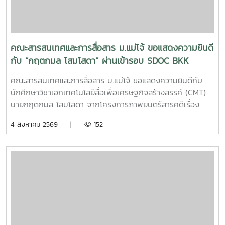
:https://www.facebook.com/icmaejoWebsite
:https://infocomm.mju.ac.thWebsite MJU :www.mju.ac.th
คณะสารสนเทศและการสื่อสาร ม.แม่โจ้ ขอแสดงความยินดี
กับ “กฤตกมล โสมโสดา” ผ่านเข้ารอบ SDOC BKK
PITCH: THAI STUDENT
คณะสารสนเทศและการสื่อสาร ม.แม่โจ้ ขอแสดงความยินดีกับ
นักศึกษาวิชาเอกเทคโนโลยีสื่อเพื่อเศรษฐกิจสร้างสรรค์ (CMT)
นายกฤตกมล โสมโสดา จากโครงการภาพยนตร์สารคดีเรื่อง
“โปรดใช้วิจารณญาณในการรักเธอ” ที่ได้รับคัดเลือกเป็น 1 ใน 15
4 สิงหาคม 2569 |
152
ทีม เข้าร่วมโครงการ SDOC BKK PITCH: THAI STUDENT ผู้
ผ่านการคัดเลือกจะได้เข้าร่วมเวิร์กชอปพัฒนาโครงการ และนำ
เสนอผลงานต่อหน้าคณะกรรมการ เพื่อชิงเงินรางวัลสูงสุด
50,000 บาท ภาพยนตร์สารคดีเรื่องนี้มีความยาว 17 นาที 17
วินาที กำกับภาพยนตร์สารคดี โดย กฤตกมล โสมโสดา หนัง
สารคดีเล่าเรื่องของคนขับรถบรรทุกผู้เคยทำร้ายครอบครัวจาก
ความผิดพลาดในอดีต ก่อนเลือกทุ่มเทแรงกายเพื่อซื้อและสร้าง
ธุรกิจในฝัน หวังให้ความเหนื่อยและความอดทนพาเขาไปสู่การ