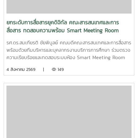
ยกระดับการสื่อสารยุคดิจิทัล คณะสารสนเทศและการ
สื่อสาร ทดสอบความพร้อม Smart Meeting Room
รศ.ดร.สมเกียรติ ชัยพิบูลย์ คณบดีคณะสารสนเทศและการสื่อสาร
พร้อมด้วยทีมบริหารและบุคลากรงานบริการการศึกษา ร่วมตรวจ
ความเรียบร้อยและทดสอบระบบห้อง Smart Meeting Room
ตอบโจทย์การทำงานและการประชุมยุคใหม่ได้อย่างครอบคลุม ทั้ง
4 สิงหาคม 2569 |
149
การประชุม Onsite, Online และระบบเชื่อมต่อข้ามห้อง เพื่อการ
เชื่อมโยงการทำงานอย่างไร้รอยต่อ InC | MJUFacebook
:https://www.facebook.com/icmaejoWebsite
:https://infocomm.mju.ac.thWebsite MJU :www.mju.ac.th