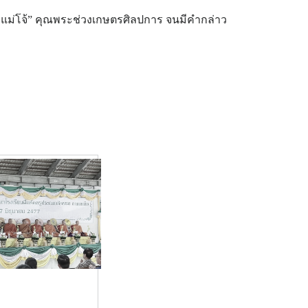
รแม่โจ้” คุณพระช่วงเกษตรศิลปการ จนมีคำกล่าว