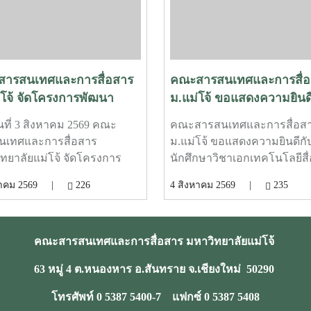
ารสนเทศและการสื่อสาร
คณะสารสนเทศและการสื่อ
่โจ้ จัดโครงการพัฒนา
ม.แม่โจ้ ขอแสดงความยินดี
ภาพบุคลากร ในหัวข้อ
“กฤตกมล โสมโสดา” ผ่านเ
วันที่ 3 สิงหาคม 2569 คณะ
คณะสารสนเทศและการสื่อส
C Model เพื่อการพัฒนา
รอบ SDOC BKK PITCH:
นเทศและการสื่อสาร
ม.แม่โจ้ ขอแสดงความยินดีกั
ู่ EdPEx
THAI STUDENT
ทยาลัยแม่โจ้ จัดโครงการ
นักศึกษาวิชาเอกเทคโนโลยีสื่อ
าศักยภาพบุคลากร ในหัวข้อ
เศรษฐกิจสร้างสรรค์ (CMT) 
งหาคม 2569 |
226
4 สิงหาคม 2569 |
235
 Model เพื่อการพัฒนางานสู่
ฤตกมล โสมโสดา จากโครงก
 โดยผู้ช่วยศาสตราจารย์
ภาพยนตร์สารคดีเรื่อง “โปรด
ภัทร เรืองนภากุล รองคณบดี
วิจารณญาณในการรักเธอ” ที่ไ
คณะสารสนเทศและการสื่อสาร มหาวิทยาลัยแม่โจ้
ิจัย บริการวิชาการ และ
คัดเลือกเป็น 1 ใน 15 ทีม เข้าร
สัมพันธ์ เป็นวิทยากรบรรยาย
โครงการ SDOC BKK PITCH
63 หมู่ 4 ต.หนองหาร อ.สันทราย จ.เชียงใหม่ 50290
สู่การ workshop ให้บุคลากร
THAI STUDENT ผู้ผ่านการคั
นับสนุนในคณะทุกคนได้ทำ
เลือกจะได้เข้าร่วมเวิร์กชอป
โทรศัพท์ 0 5387 5400-7 แฟกซ์ 0 5387 5408
C ในกระบวนการสำคัญภาย
โครงการ และนำเสนอผลงาน