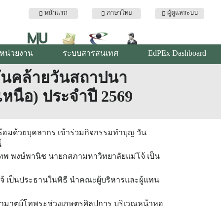
หน้าแรก
ภาษาไทย
ผู้ดูแลระบบ
ับหน่วยงาน
ระบบสารสนเทศ
EdPEx Dashboard
วันคล้ายวันสถาปนา
หนือ) ประจำปี 2569
ร้อมด้วยบุคลากร เข้าร่วมกิจกรรมทำบุญ วัน
้
พ พงษ์พานิช นายกสภามหาวิทยาลัยแม่โจ้ เป็น
้ เป็นประธานในพิธี นำคณะผู้บริหารและผู้แทน
์อำมาตย์โทพระช่วงเกษตรศิลปการ บริเวณหน้าหอ