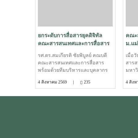
ยกระดับการสื่อสารยุคดิจิทัล
คณะส
คณะสารสนเทศและการสื่อสาร
ม.แม
ทดสอบความพร้อม Smart
ศักย
รศ.ดร.สมเกียรติ ชัยพิบูลย์ คณบดี
เมื่อ
Meeting Room
SIPO
คณะสารสนเทศและการสื่อสาร
สารส
งานส
พร้อมด้วยทีมบริหารและบุคลากร
มหาวิ
งานบริการการศึกษา ร่วมตรวจ
พัฒน
4 สิงหาคม 2569 |
235
4 สิ
ความเรียบร้อยและทดสอบระบบ
SIPOC
ห้อง Smart Meeting Room ตอบโจทย์
EdPEx
การทำงานและการประชุมยุคใหม่
ดร.ณ
ได้อย่างครอบคลุม ทั้งการประชุม
ฝ่ายว
Onsite, Online และระบบเชื่อมต่อ
วิเทศ
ข้ามห้อง เพื่อการเชื่อมโยงการ
และนำ
ทำงานอย่างไร้รอยต่อ InC |
สายส
MJUFacebook
SIPO