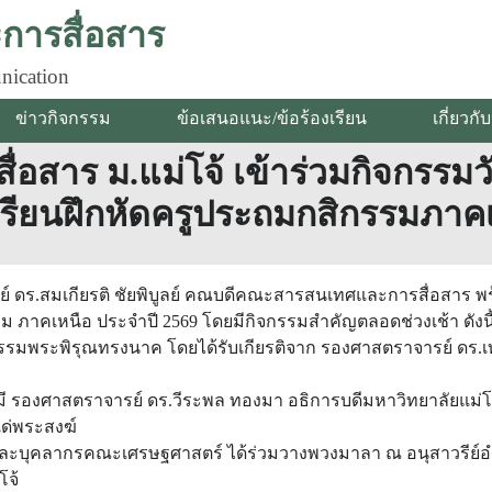
ารสื่อสาร
nication
ข่าวกิจกรรม
ข้อเสนอแนะ/ข้อร้องเรียน
เกี่ยวก
สาร ม.แม่โจ้ เข้าร่วมกิจกรรม
เรียนฝึกหัดครูประถมกสิกรรมภาคเ
จารย์ ดร.สมเกียรติ ชัยพิบูลย์ คณบดีคณะสารสนเทศและการสื่อสาร พ
 ภาคเหนือ ประจำปี 2569 โดยมีกิจกรรมสำคัญตลอดช่วงเช้า ดังนี
รมพระพิรุณทรงนาค โดยได้รับเกียรติจาก รองศาสตราจารย์ ดร.เท
ี รองศาสตราจารย์ ดร.วีระพล ทองมา อธิการบดีมหาวิทยาลัยแม่โจ
ด่พระสงฆ์
หารและบุคลากรคณะเศรษฐศาสตร์ ได้ร่วมวางพวงมาลา ณ อนุสาวรีย
โจ้