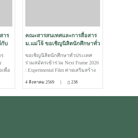
สาร
คณะสารสนเทศและการสื่อสาร
กับ
ม.แม่โจ้ ขอเชิญนิสิตนักศึกษาทั่ว
ข้า
ประเทศ ร่วมสมัครเข้าร่วม Next
าร
ขอเชิญนิสิตนักศึกษาทั่วประเทศ
Frame 2026 : Experimental
บ
ร่วมสมัครเข้าร่วม Next Frame 2026
Film ค่ายเสริมสร้างความ
เพื่อ
: Experimental Film ค่ายเสริมสร้าง
เชี่ยวชาญด้านการผลิต
นายก
ความเชี่ยวชาญด้านการผลิต
4 สิงหาคม 2569 |
238
ภาพยนตร์ทดลอง
าร
ภาพยนตร์ทดลอง ที่จะพาคุณเปิด
ใช้
มุมมองใหม่ของการเล่าเรื่อง ผ่าน
ด้รับ
การเรียนรู้และลงมือสร้าง
่วม
ภาพยนตร์จริงอย่างเข้มข้นโอกาส
:
พิเศษในการเรียนรู้จาก พี่เจ้ย" อภิ
ด
ชาติพงศ์ วีระเศรษฐกุล ผู้กำกับ
พัฒนา
ภาพยนตร์ไทยระดับโลก เจ้าของ
ต่อ
รางวัลปาล์มทองคำ จากเทศกาล