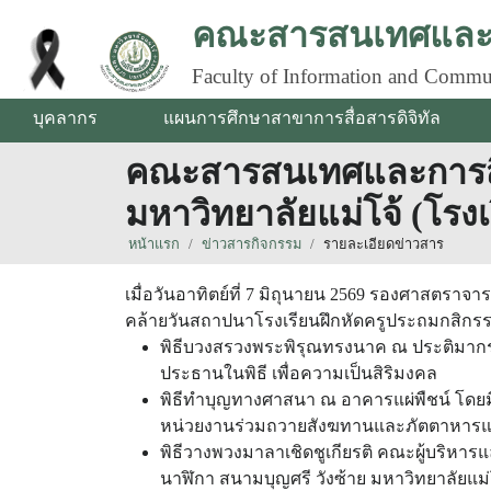
คณะสารสนเทศและก
Faculty of Information and Commu
บุคลากร
แผนการศึกษาสาขาการสื่อสารดิจิทัล
คณะสารสนเทศและการสื่อ
มหาวิทยาลัยแม่โจ้ (โรง
หน้าแรก
ข่าวสารกิจกรรม
รายละเอียดข่าวสาร
เมื่อวันอาทิตย์ที่ 7 มิถุนายน 2569 รองศาสตรา
คล้ายวันสถาปนาโรงเรียนฝึกหัดครูประถมกสิกรรม
พิธีบวงสรวงพระพิรุณทรงนาค ณ ประติมากร
ประธานในพิธี เพื่อความเป็นสิริมงคล
พิธีทำบุญทางศาสนา ณ อาคารแผ่พืชน์ โดยม
หน่วยงานร่วมถวายสังฆทานและภัตตาหารแ
พิธีวางพวงมาลาเชิดชูเกียรติ คณะผู้บริ
นาฬิกา สนามบุญศรี วังซ้าย มหาวิทยาลัยแม่