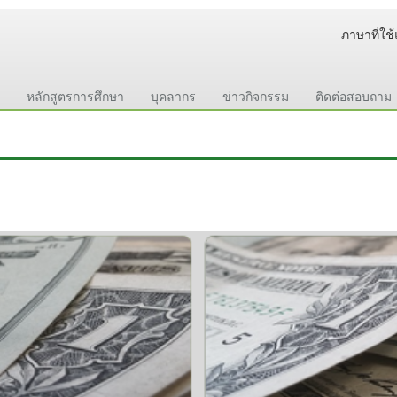
ภาษาที่ใช
หลักสูตรการศึกษา
บุคลากร
ข่าวกิจกรรม
ติดต่อสอบถาม