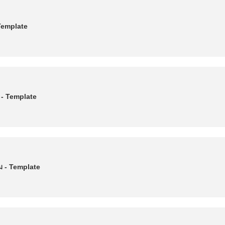
Template
 - Template
ม - Template