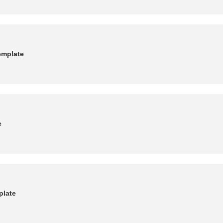
Template
e
plate