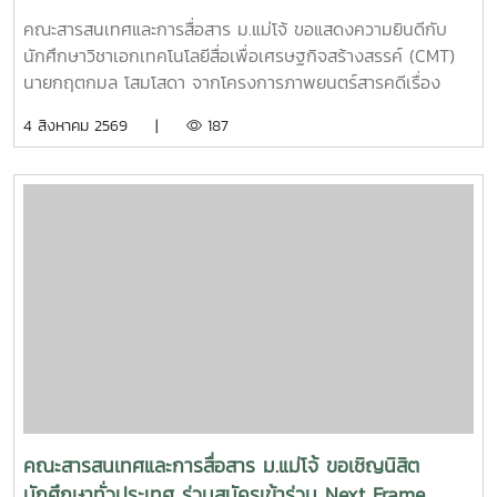
PITCH: THAI STUDENT
คณะสารสนเทศและการสื่อสาร ม.แม่โจ้ ขอแสดงความยินดีกับ
นักศึกษาวิชาเอกเทคโนโลยีสื่อเพื่อเศรษฐกิจสร้างสรรค์ (CMT)
นายกฤตกมล โสมโสดา จากโครงการภาพยนตร์สารคดีเรื่อง
“โปรดใช้วิจารณญาณในการรักเธอ” ที่ได้รับคัดเลือกเป็น 1 ใน 15
4 สิงหาคม 2569 |
187
ทีม เข้าร่วมโครงการ SDOC BKK PITCH: THAI STUDENT ผู้
ผ่านการคัดเลือกจะได้เข้าร่วมเวิร์กชอปพัฒนาโครงการ และนำ
เสนอผลงานต่อหน้าคณะกรรมการ เพื่อชิงเงินรางวัลสูงสุด
50,000 บาท ภาพยนตร์สารคดีเรื่องนี้มีความยาว 17 นาที 17
วินาที กำกับภาพยนตร์สารคดี โดย กฤตกมล โสมโสดา หนัง
สารคดีเล่าเรื่องของคนขับรถบรรทุกผู้เคยทำร้ายครอบครัวจาก
ความผิดพลาดในอดีต ก่อนเลือกทุ่มเทแรงกายเพื่อซื้อและสร้าง
ธุรกิจในฝัน หวังให้ความเหนื่อยและความอดทนพาเขาไปสู่การ
ไถ่บาป และพิสูจน์ว่าคนเราสามารถเริ่มต้นใหม่ได้เสมอ คณะฯ ขอ
ร่วมเป็นกำลังใจให้กฤตกมล โสมโสดา ในการพัฒนาโครงการ
และนำเสนอผลงานในรอบต่อไป พร้อมขอแสดงความยินดีกับทั้ง
15 ทีมที่ได้รับการคัดเลือกในปีนี้ขอขอบคุณแหล่งที่มา
จาก: Bangkok International Student Film Festival -
คณะสารสนเทศและการสื่อสาร ม.แม่โจ้ ขอเชิญนิสิต
SDOC BKKInC | MJUFacebook
นักศึกษาทั่วประเทศ ร่วมสมัครเข้าร่วม Next Frame