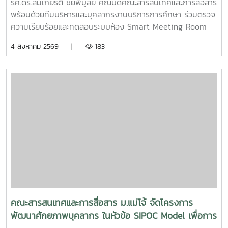
รศ.ดร.สมเกียรติ ชัยพิบูลย์ คณบดีคณะสารสนเทศและการสื่อสาร
พร้อมด้วยทีมบริหารและบุคลากรงานบริการการศึกษา ร่วมตรวจ
ความเรียบร้อยและทดสอบระบบห้อง Smart Meeting Room
ตอบโจทย์การทำงานและการประชุมยุคใหม่ได้อย่างครอบคลุม ทั้ง
4 สิงหาคม 2569 |
183
การประชุม Onsite, Online และระบบเชื่อมต่อข้ามห้อง เพื่อการ
เชื่อมโยงการทำงานอย่างไร้รอยต่อ InC | MJUFacebook
:https://www.facebook.com/icmaejoWebsite
:https://infocomm.mju.ac.thWebsite MJU :www.mju.ac.th
คณะสารสนเทศและการสื่อสาร ม.แม่โจ้ จัดโครงการ
พัฒนาศักยภาพบุคลากร ในหัวข้อ SIPOC Model เพื่อการ