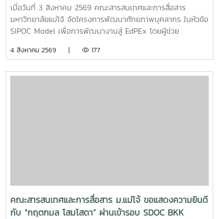
พัฒนางานสู่ EdPEx
เมื่อวันที่ 3 สิงหาคม 2569 คณะสารสนเทศและการสื่อสาร
มหาวิทยาลัยแม่โจ้ จัดโครงการพัฒนาศักยภาพบุคลากร ในหัวข้อ
SIPOC Model เพื่อการพัฒนางานสู่ EdPEx โดยผู้ช่วย
ศาสตราจารย์ ดร.ณภัทร เรืองนภากุล รองคณบดีฝ่ายวิจัย
4 สิงหาคม 2569 |
177
บริการวิชาการ และวิเทศสัมพันธ์ เป็นวิทยากรบรรยายและนำสู่
การ workshop ให้บุคลากรสายสนับสนุนในคณะทุกคนได้ทำ
SIPOC ในกระบวนการสำคัญภายใต้งานของตนเองSIPOC คือ
เครื่องมือสรุปภาพรวมกระบวนการทำงาน โดยย่อมาจากองค์
ประกอบหลัก 5 ส่วน ได้แก่Suppliers (ผู้ส่งมอบ)Inputs (ปัจจัย
นำเข้า)Process (กระบวนการ)เครื่องมือนี้ช่วยให้ทีมงานเห็นภาพ
การทำงานตั้งแต่ต้นน้ำถึงปลายน้ำที่แต่ละฝ่ายทำงานสอดรับกัน
สร้างความเข้าใจที่ตรงกันและใช้ปรับปรุงงานเพื่อให้องค์กรก้าวสู่
ความเป็นเลิศInC | MJUFacebook
:https://www.facebook.com/icmaejoWebsite
:https://infocomm.mju.ac.thWebsite MJU :www.mju.ac.th
คณะสารสนเทศและการสื่อสาร ม.แม่โจ้ ขอแสดงความยินดี
กับ “กฤตกมล โสมโสดา” ผ่านเข้ารอบ SDOC BKK