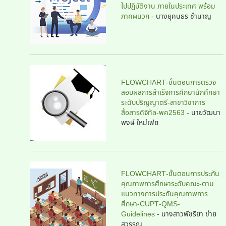
ไปปฏิบัติงาน ภายในประเทศ พร้อม
ภาคผนวก
- นางยุคนธร ชำนาญ
FLOWCHART-ขั้นตอนการตรวจ
สอบผลการสำเร็จการศึกษานักศึกษา
ระดับปริญญาตรี-สาขาวิชาการ
สื่อสารดิจิทัล-พค2563
-
นายวัฒนา
พงษ์ ใหม่เฟย
FLOWCHART-ขั้นตอนการประกัน
คุณภาพการศึกษาระดับคณะ-ตาม
แนวทางการประกันคุณภาพการ
ศึกษา-CUPT-QMS-
Guidelines
-
นางสาวพัชรียา ข่าย
สุวรรณ