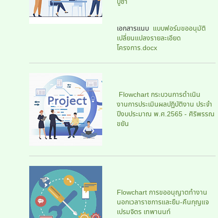
บูชา
เอกสารแนบ
แบบฟอร์มขออนุมัติ
เปลี่ยนแปลงรายละเอียด
โครงการ.docx
Flowchart กระบวนการดำเนิน
งานการประเมินผลปฏิบัติงาน ประจำ
ปีงบประมาณ พ.ศ.2565 - ศิริพรรณ
ขยัน
Flowchart การขออนุญาตทำงาน
นอกเวลาราชการและยืม-คืนกุญแจ
เปรมจิตร เทพานนท์