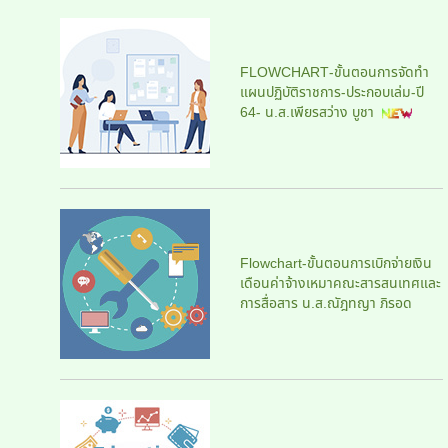
FLOWCHART-ขั้นตอนการจัดทำ
แผนปฏิบัติราชการ-ประกอบเล่ม-ปี
64- น.ส.เพียรสว่าง บูชา
Flowchart-ขั้นตอนการเบิกจ่ายเงิน
เดือนค่าจ้างเหมาคณะสารสนเทศและ
การสื่อสาร น.ส.ณัฎทญา ภิรอด