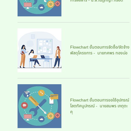
การสื่อสาร - น.ส.ณัฎทญา ภิรอด
Flowchart ขั้นตอนการจัดซื้อ/จัดจ้าง
พัสดุโครงการ - นายทศพร ทองบ่อ
Flowchart ขั้นตอนการขอใช้อุปกรณ์
โสตทัศนูปกรณ์ - นายสมพร เกตุตะ
คุ