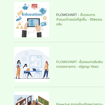
FLOWCHART -
ขั้นตอนการ
กำหนดตำแหน่งที่สูงขึ้น - ศิริพรรณ
ขยัน
FLOWCHART -ขั้นตอนการยืมเงิน
ทดรองราชการ - ณัฎทญา ภิรอด
Flowchat การขอโอนย้ายหน่วยงาน-