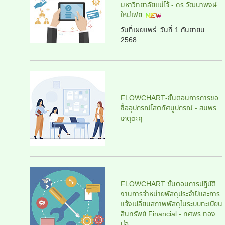
มหาวิทยาลัยแม่โจ้ - ดร.วัฒนาพงษ์
ใหม่เฟย
วันที่เผยแพร่: วันที่
1 กันยายน
2568
FLOWCHART-ขั้นตอนการการขอ
ซื้ออุปกรณ์โสตทัศนูปกรณ์ - สมพร
เกตุตะคุ
FLOWCHART ขั้นตอนการปฏิบัติ
งานการจำหน่ายพัสดุประจำปีและการ
แจ้งเปลี่ยนสภาพพัสดุในระบบทะเบียน
สินทรัพย์ Financial - ทศพร ทอง
บ่อ