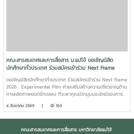
สารคดีเล่าเรื่องของคนขับรถบรรทุกผู้เคยทำร้ายครอบครัวจาก
ความผิดพลาดในอดีต ก่อนเลือกทุ่มเทแรงกายเพื่อซื้อและสร้าง
ธุรกิจในฝัน หวังให้ความเหนื่อยและความอดทนพาเขาไปสู่การ
ไถ่บาป และพิสูจน์ว่าคนเราสามารถเริ่มต้นใหม่ได้เสมอ คณะฯ ขอ
ร่วมเป็นกำลังใจให้กฤตกมล โสมโสดา ในการพัฒนาโครงการ
และนำเสนอผลงานในรอบต่อไป พร้อมขอแสดงความยินดีกับทั้ง
15 ทีมที่ได้รับการคัดเลือกในปีนี้ขอขอบคุณแหล่งที่มา
จาก: Bangkok International Student Film Festival -
คณะสารสนเทศและการสื่อสาร ม.แม่โจ้ ขอเชิญนิสิต
SDOC BKKInC | MJUFacebook
นักศึกษาทั่วประเทศ ร่วมสมัครเข้าร่วม Next Frame
:https://www.facebook.com/icmaejoWebsite
2026 : Experimental Film ค่ายเสริมสร้างความ
:https://infocomm.mju.ac.thWebsite MJU :www.mju.ac.th
ขอเชิญนิสิตนักศึกษาทั่วประเทศ ร่วมสมัครเข้าร่วม Next Frame
เชี่ยวชาญด้านการผลิตภาพยนตร์ทดลอง
2026 : Experimental Film ค่ายเสริมสร้างความเชี่ยวชาญด้าน
การผลิตภาพยนตร์ทดลอง ที่จะพาคุณเปิดมุมมองใหม่ของการ
เล่าเรื่อง ผ่านการเรียนรู้และลงมือสร้างภาพยนตร์จริงอย่างเข้ม
4 สิงหาคม 2569 |
169
ข้นโอกาสพิเศษในการเรียนรู้จาก พี่เจ้ย" อภิชาติพงศ์ วีระเศรษฐ
กุล ผู้กำกับภาพยนตร์ไทยระดับโลก เจ้าของรางวัลปาล์มทองคำ
จากเทศกาลภาพยนตร์เมืองคานส์ พร้อมทีมวิทยากรผู้เชี่ยวชาญ
คณะสารสนเทศและการสื่อสาร มหาวิทยาลัยแม่โจ้
ที่จะร่วมถ่ายทอดแนวคิด กระบวนการสร้างสรรค์ และ