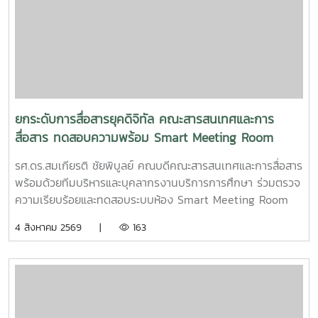
ยกระดับการสื่อสารยุคดิจิทัล คณะสารสนเทศและการ
สื่อสาร ทดสอบความพร้อม Smart Meeting Room
รศ.ดร.สมเกียรติ ชัยพิบูลย์ คณบดีคณะสารสนเทศและการสื่อสาร
พร้อมด้วยทีมบริหารและบุคลากรงานบริการการศึกษา ร่วมตรวจ
ความเรียบร้อยและทดสอบระบบห้อง Smart Meeting Room
ตอบโจทย์การทำงานและการประชุมยุคใหม่ได้อย่างครอบคลุม ทั้ง
4 สิงหาคม 2569 |
163
การประชุม Onsite, Online และระบบเชื่อมต่อข้ามห้อง เพื่อการ
เชื่อมโยงการทำงานอย่างไร้รอยต่อ InC | MJUFacebook
:https://www.facebook.com/icmaejoWebsite
:https://infocomm.mju.ac.thWebsite MJU :www.mju.ac.th