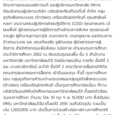
รักษาการแทนรองอธิการบดี และผู้บริหารมหาวิทยาลัย ให้การ
ต้อนรับคณะผู้บริหารบริษัท เจริญโภคภัณฑ์โปรดิ้วส์ จำกัด กลุ่ม
ธุรกิจพืชครบวงจร (ข้าวโพด) เครือเจริญโภคภัณฑ์ คุณสายัณห์
หงษา ประธานคณะผู้บริหารฝ่ายปฏิบัติการ (COO) คุณเทพนคร เบี่
ยมเพ็ชร์ ผู้ช่วยกรรมการผู้จัดการด้านโครงการพิเศษ คุณรณรงค์
รามสูต ผู้ชำนาญการอาวุโส งานราชการ งานกฎหมาย และโครงการ
ข้าวครบวงจร และ คุณเทียนชัย จูพัฒนกุล ผู้ช่วยกรรมการผู้
จัดการ สำนักกิจกรรมเพื่อสังคม ในโอกาส เข้ามอบทุนการศึกษา
ประจำปีการศึกษา 2562 ณ ห้องประชุมรองผึ้ง ชั้น 5 สำนักงาน
มหาวิทยาลัย มหาวิทยาลัยแม่โจ้ โดยมีนายธนธัญ ราชตัน ชั้นปีที่ 2
และ นางสาวธิดารัตน์ ขะจำปี ชั้นปีที่ 2 สาขาวิชาการสื่อสารดิจิทัล
คณะสารสนเทศและการสื่อสาร เข้ารับมอบทุน ทั้งนี้ ทุนการศึกษา
ของ กลุ่มธุรกิจการค้าระหว่างประเทศและกลุ่มธุรกิจพืชครบวงจร
(ข้าวโพด) เครือเจริญโภคภัณฑ์ เป็นทุนการศึกษาต่อเนื่อง ที่ทาง
บริษัทได้มอบให้กับนักศึกษาของมหาวิทยาลัยแม่โจ้ ตั้งแต่เข้าเรียน
จนจบการศึกษา จำนวน ปีละ 10 ทุน ๆ ละ 15,000 บาท ซึ่งได้มอบ
ให้กับ มหาวิทยาลัยแม่โจ้มาตั้งแต่ปี 2555 จนถึงปัจจุบัน รวมเป็น
เงิน 1,200,000 บาท นับเป็นการร่วมสร้างโอกาสทางการศึกษาให้