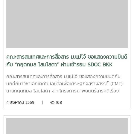
นำเข้า)Process (กระบวนการ)เครื่องมือนี้ช่วยให้ทีมงานเห็นภาพ
การทำงานตั้งแต่ต้นน้ำถึงปลายน้ำที่แต่ละฝ่ายทำงานสอดรับกัน
สร้างความเข้าใจที่ตรงกันและใช้ปรับปรุงงานเพื่อให้องค์กรก้าวสู่
ความเป็นเลิศInC | MJUFacebook
:https://www.facebook.com/icmaejoWebsite
:https://infocomm.mju.ac.thWebsite MJU :www.mju.ac.th
คณะสารสนเทศและการสื่อสาร ม.แม่โจ้ ขอแสดงความยินดี
กับ “กฤตกมล โสมโสดา” ผ่านเข้ารอบ SDOC BKK
PITCH: THAI STUDENT
คณะสารสนเทศและการสื่อสาร ม.แม่โจ้ ขอแสดงความยินดีกับ
นักศึกษาวิชาเอกเทคโนโลยีสื่อเพื่อเศรษฐกิจสร้างสรรค์ (CMT)
นายกฤตกมล โสมโสดา จากโครงการภาพยนตร์สารคดีเรื่อง
“โปรดใช้วิจารณญาณในการรักเธอ” ที่ได้รับคัดเลือกเป็น 1 ใน 15
4 สิงหาคม 2569 |
168
ทีม เข้าร่วมโครงการ SDOC BKK PITCH: THAI STUDENT ผู้
ผ่านการคัดเลือกจะได้เข้าร่วมเวิร์กชอปพัฒนาโครงการ และนำ
เสนอผลงานต่อหน้าคณะกรรมการ เพื่อชิงเงินรางวัลสูงสุด
50,000 บาท ภาพยนตร์สารคดีเรื่องนี้มีความยาว 17 นาที 17
วินาที กำกับภาพยนตร์สารคดี โดย กฤตกมล โสมโสดา หนัง