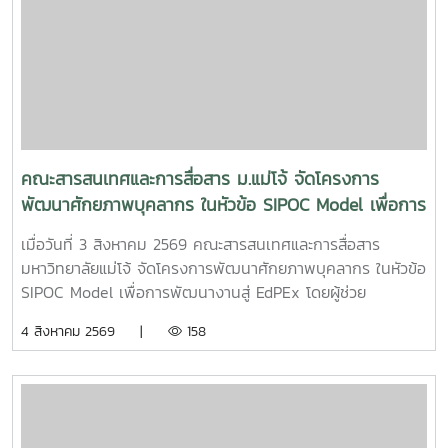
คณะสารสนเทศและการสื่อสาร ม.แม่โจ้ จัดโครงการ
พัฒนาศักยภาพบุคลากร ในหัวข้อ SIPOC Model เพื่อการ
พัฒนางานสู่ EdPEx
เมื่อวันที่ 3 สิงหาคม 2569 คณะสารสนเทศและการสื่อสาร
มหาวิทยาลัยแม่โจ้ จัดโครงการพัฒนาศักยภาพบุคลากร ในหัวข้อ
SIPOC Model เพื่อการพัฒนางานสู่ EdPEx โดยผู้ช่วย
ศาสตราจารย์ ดร.ณภัทร เรืองนภากุล รองคณบดีฝ่ายวิจัย
4 สิงหาคม 2569 |
158
บริการวิชาการ และวิเทศสัมพันธ์ เป็นวิทยากรบรรยายและนำสู่
การ workshop ให้บุคลากรสายสนับสนุนในคณะทุกคนได้ทำ
SIPOC ในกระบวนการสำคัญภายใต้งานของตนเองSIPOC คือ
เครื่องมือสรุปภาพรวมกระบวนการทำงาน โดยย่อมาจากองค์
ประกอบหลัก 5 ส่วน ได้แก่Suppliers (ผู้ส่งมอบ)Inputs (ปัจจัย