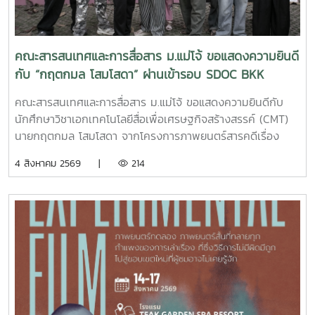
:https://infocomm.mju.ac.thWebsite MJU :www.mju.ac.th
คณะสารสนเทศและการสื่อสาร ม.แม่โจ้ ขอแสดงความยินดี
กับ “กฤตกมล โสมโสดา” ผ่านเข้ารอบ SDOC BKK
PITCH: THAI STUDENT
คณะสารสนเทศและการสื่อสาร ม.แม่โจ้ ขอแสดงความยินดีกับ
นักศึกษาวิชาเอกเทคโนโลยีสื่อเพื่อเศรษฐกิจสร้างสรรค์ (CMT)
นายกฤตกมล โสมโสดา จากโครงการภาพยนตร์สารคดีเรื่อง
“โปรดใช้วิจารณญาณในการรักเธอ” ที่ได้รับคัดเลือกเป็น 1 ใน 15
4 สิงหาคม 2569 |
214
ทีม เข้าร่วมโครงการ SDOC BKK PITCH: THAI STUDENT ผู้
ผ่านการคัดเลือกจะได้เข้าร่วมเวิร์กชอปพัฒนาโครงการ และนำ
เสนอผลงานต่อหน้าคณะกรรมการ เพื่อชิงเงินรางวัลสูงสุด
50,000 บาท ภาพยนตร์สารคดีเรื่องนี้มีความยาว 17 นาที 17
วินาที กำกับภาพยนตร์สารคดี โดย กฤตกมล โสมโสดา หนัง
สารคดีเล่าเรื่องของคนขับรถบรรทุกผู้เคยทำร้ายครอบครัวจาก
ความผิดพลาดในอดีต ก่อนเลือกทุ่มเทแรงกายเพื่อซื้อและสร้าง
ธุรกิจในฝัน หวังให้ความเหนื่อยและความอดทนพาเขาไปสู่การ
ไถ่บาป และพิสูจน์ว่าคนเราสามารถเริ่มต้นใหม่ได้เสมอ คณะฯ ขอ