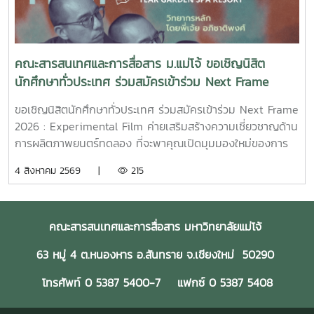
ร่วมเป็นกำลังใจให้กฤตกมล โสมโสดา ในการพัฒนาโครงการ
และนำเสนอผลงานในรอบต่อไป พร้อมขอแสดงความยินดีกับทั้ง
15 ทีมที่ได้รับการคัดเลือกในปีนี้ขอขอบคุณแหล่งที่มา
จาก: Bangkok International Student Film Festival -
คณะสารสนเทศและการสื่อสาร ม.แม่โจ้ ขอเชิญนิสิต
SDOC BKKInC | MJUFacebook
นักศึกษาทั่วประเทศ ร่วมสมัครเข้าร่วม Next Frame
:https://www.facebook.com/icmaejoWebsite
2026 : Experimental Film ค่ายเสริมสร้างความ
:https://infocomm.mju.ac.thWebsite MJU :www.mju.ac.th
ขอเชิญนิสิตนักศึกษาทั่วประเทศ ร่วมสมัครเข้าร่วม Next Frame
เชี่ยวชาญด้านการผลิตภาพยนตร์ทดลอง
2026 : Experimental Film ค่ายเสริมสร้างความเชี่ยวชาญด้าน
การผลิตภาพยนตร์ทดลอง ที่จะพาคุณเปิดมุมมองใหม่ของการ
เล่าเรื่อง ผ่านการเรียนรู้และลงมือสร้างภาพยนตร์จริงอย่างเข้ม
4 สิงหาคม 2569 |
215
ข้นโอกาสพิเศษในการเรียนรู้จาก พี่เจ้ย" อภิชาติพงศ์ วีระเศรษฐ
กุล ผู้กำกับภาพยนตร์ไทยระดับโลก เจ้าของรางวัลปาล์มทองคำ
จากเทศกาลภาพยนตร์เมืองคานส์ พร้อมทีมวิทยากรผู้เชี่ยวชาญ
คณะสารสนเทศและการสื่อสาร มหาวิทยาลัยแม่โจ้
ที่จะร่วมถ่ายทอดแนวคิด กระบวนการสร้างสรรค์ และ
ประสบการณ์ตรงตลอด 4 วัน 3 คืน14–17 สิงหาคม 2569ทีค
63 หมู่ 4 ต.หนองหาร อ.สันทราย จ.เชียงใหม่ 50290
การ์เด้น สปา รีสอร์ท จังหวัดเชียงรายเข้าร่วมฟรี! ไม่มีค่าใช้จ่าย
เปิดรับสมัครถึงวันที่ **7 สิงหาคม 2569**สมัคร
โทรศัพท์ 0 5387 5400-7 แฟกซ์ 0 5387 5408
ได้ที่https://ofos-
filmcamp.web.app/camps/c1PHiqYCgpX16YnllsKuหากคุณ