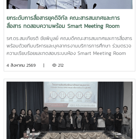
ยกระดับการสื่อสารยุคดิจิทัล คณะสารสนเทศและการ
สื่อสาร ทดสอบความพร้อม Smart Meeting Room
รศ.ดร.สมเกียรติ ชัยพิบูลย์ คณบดีคณะสารสนเทศและการสื่อสาร
พร้อมด้วยทีมบริหารและบุคลากรงานบริการการศึกษา ร่วมตรวจ
ความเรียบร้อยและทดสอบระบบห้อง Smart Meeting Room
ตอบโจทย์การทำงานและการประชุมยุคใหม่ได้อย่างครอบคลุม ทั้ง
4 สิงหาคม 2569 |
212
การประชุม Onsite, Online และระบบเชื่อมต่อข้ามห้อง เพื่อการ
เชื่อมโยงการทำงานอย่างไร้รอยต่อ InC | MJUFacebook
:https://www.facebook.com/icmaejoWebsite
:https://infocomm.mju.ac.thWebsite MJU :www.mju.ac.th