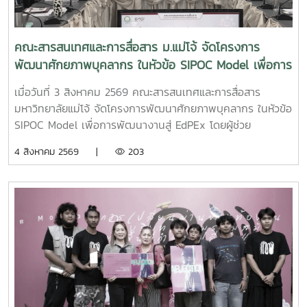
คณะสารสนเทศและการสื่อสาร ม.แม่โจ้ จัดโครงการ
พัฒนาศักยภาพบุคลากร ในหัวข้อ SIPOC Model เพื่อการ
พัฒนางานสู่ EdPEx
เมื่อวันที่ 3 สิงหาคม 2569 คณะสารสนเทศและการสื่อสาร
มหาวิทยาลัยแม่โจ้ จัดโครงการพัฒนาศักยภาพบุคลากร ในหัวข้อ
SIPOC Model เพื่อการพัฒนางานสู่ EdPEx โดยผู้ช่วย
ศาสตราจารย์ ดร.ณภัทร เรืองนภากุล รองคณบดีฝ่ายวิจัย
4 สิงหาคม 2569 |
203
บริการวิชาการ และวิเทศสัมพันธ์ เป็นวิทยากรบรรยายและนำสู่
การ workshop ให้บุคลากรสายสนับสนุนในคณะทุกคนได้ทำ
SIPOC ในกระบวนการสำคัญภายใต้งานของตนเองSIPOC คือ
เครื่องมือสรุปภาพรวมกระบวนการทำงาน โดยย่อมาจากองค์
ประกอบหลัก 5 ส่วน ได้แก่Suppliers (ผู้ส่งมอบ)Inputs (ปัจจัย
นำเข้า)Process (กระบวนการ)เครื่องมือนี้ช่วยให้ทีมงานเห็นภาพ
การทำงานตั้งแต่ต้นน้ำถึงปลายน้ำที่แต่ละฝ่ายทำงานสอดรับกัน
สร้างความเข้าใจที่ตรงกันและใช้ปรับปรุงงานเพื่อให้องค์กรก้าวสู่
ความเป็นเลิศInC | MJUFacebook
:https://www.facebook.com/icmaejoWebsite