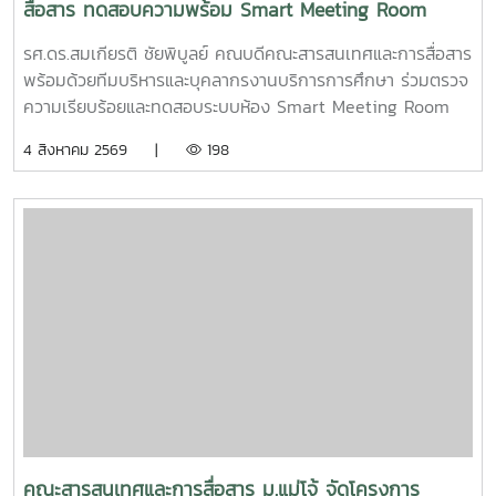
สื่อสาร ทดสอบความพร้อม Smart Meeting Room
รศ.ดร.สมเกียรติ ชัยพิบูลย์ คณบดีคณะสารสนเทศและการสื่อสาร
พร้อมด้วยทีมบริหารและบุคลากรงานบริการการศึกษา ร่วมตรวจ
ความเรียบร้อยและทดสอบระบบห้อง Smart Meeting Room
ตอบโจทย์การทำงานและการประชุมยุคใหม่ได้อย่างครอบคลุม ทั้ง
4 สิงหาคม 2569 |
198
การประชุม Onsite, Online และระบบเชื่อมต่อข้ามห้อง เพื่อการ
เชื่อมโยงการทำงานอย่างไร้รอยต่อ InC | MJUFacebook
:https://www.facebook.com/icmaejoWebsite
:https://infocomm.mju.ac.thWebsite MJU :www.mju.ac.th
คณะสารสนเทศและการสื่อสาร ม.แม่โจ้ จัดโครงการ