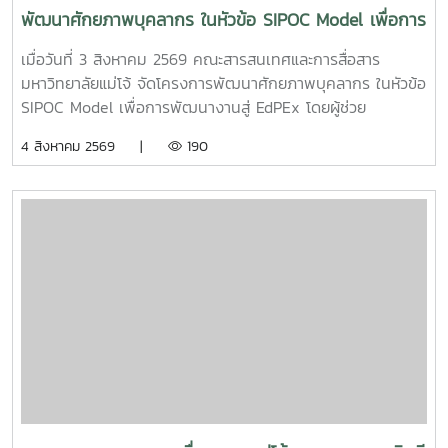
พัฒนาศักยภาพบุคลากร ในหัวข้อ SIPOC Model เพื่อการ
พัฒนางานสู่ EdPEx
เมื่อวันที่ 3 สิงหาคม 2569 คณะสารสนเทศและการสื่อสาร
มหาวิทยาลัยแม่โจ้ จัดโครงการพัฒนาศักยภาพบุคลากร ในหัวข้อ
SIPOC Model เพื่อการพัฒนางานสู่ EdPEx โดยผู้ช่วย
ศาสตราจารย์ ดร.ณภัทร เรืองนภากุล รองคณบดีฝ่ายวิจัย
4 สิงหาคม 2569 |
190
บริการวิชาการ และวิเทศสัมพันธ์ เป็นวิทยากรบรรยายและนำสู่
การ workshop ให้บุคลากรสายสนับสนุนในคณะทุกคนได้ทำ
SIPOC ในกระบวนการสำคัญภายใต้งานของตนเองSIPOC คือ
เครื่องมือสรุปภาพรวมกระบวนการทำงาน โดยย่อมาจากองค์
ประกอบหลัก 5 ส่วน ได้แก่Suppliers (ผู้ส่งมอบ)Inputs (ปัจจัย
นำเข้า)Process (กระบวนการ)เครื่องมือนี้ช่วยให้ทีมงานเห็นภาพ
การทำงานตั้งแต่ต้นน้ำถึงปลายน้ำที่แต่ละฝ่ายทำงานสอดรับกัน
สร้างความเข้าใจที่ตรงกันและใช้ปรับปรุงงานเพื่อให้องค์กรก้าวสู่
ความเป็นเลิศInC | MJUFacebook
:https://www.facebook.com/icmaejoWebsite
:https://infocomm.mju.ac.thWebsite MJU :www.mju.ac.th