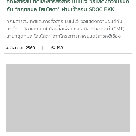
คณะสารสนเทศและการสื่อสาร ม.แม่โจ้ ขอแสดงความยินดี
กับ “กฤตกมล โสมโสดา” ผ่านเข้ารอบ SDOC BKK
PITCH: THAI STUDENT
คณะสารสนเทศและการสื่อสาร ม.แม่โจ้ ขอแสดงความยินดีกับ
นักศึกษาวิชาเอกเทคโนโลยีสื่อเพื่อเศรษฐกิจสร้างสรรค์ (CMT)
นายกฤตกมล โสมโสดา จากโครงการภาพยนตร์สารคดีเรื่อง
“โปรดใช้วิจารณญาณในการรักเธอ” ที่ได้รับคัดเลือกเป็น 1 ใน 15
4 สิงหาคม 2569 |
198
ทีม เข้าร่วมโครงการ SDOC BKK PITCH: THAI STUDENT ผู้
ผ่านการคัดเลือกจะได้เข้าร่วมเวิร์กชอปพัฒนาโครงการ และนำ
เสนอผลงานต่อหน้าคณะกรรมการ เพื่อชิงเงินรางวัลสูงสุด
50,000 บาท ภาพยนตร์สารคดีเรื่องนี้มีความยาว 17 นาที 17
วินาที กำกับภาพยนตร์สารคดี โดย กฤตกมล โสมโสดา หนัง
สารคดีเล่าเรื่องของคนขับรถบรรทุกผู้เคยทำร้ายครอบครัวจาก
ความผิดพลาดในอดีต ก่อนเลือกทุ่มเทแรงกายเพื่อซื้อและสร้าง
ธุรกิจในฝัน หวังให้ความเหนื่อยและความอดทนพาเขาไปสู่การ
ไถ่บาป และพิสูจน์ว่าคนเราสามารถเริ่มต้นใหม่ได้เสมอ คณะฯ ขอ
ร่วมเป็นกำลังใจให้กฤตกมล โสมโสดา ในการพัฒนาโครงการ
และนำเสนอผลงานในรอบต่อไป พร้อมขอแสดงความยินดีกับทั้ง
15 ทีมที่ได้รับการคัดเลือกในปีนี้ขอขอบคุณแหล่งที่มา