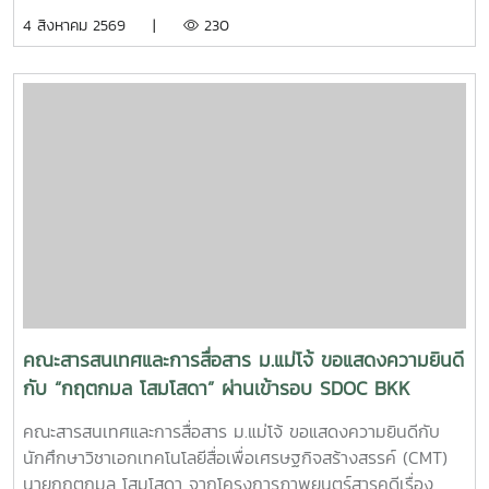
ศาสตราจารย์ ดร.ณภัทร เรืองนภากุล รองคณบดีฝ่ายวิจัย
4 สิงหาคม 2569 |
230
บริการวิชาการ และวิเทศสัมพันธ์ เป็นวิทยากรบรรยายและนำสู่
การ workshop ให้บุคลากรสายสนับสนุนในคณะทุกคนได้ทำ
SIPOC ในกระบวนการสำคัญภายใต้งานของตนเองSIPOC คือ
เครื่องมือสรุปภาพรวมกระบวนการทำงาน โดยย่อมาจากองค์
ประกอบหลัก 5 ส่วน ได้แก่Suppliers (ผู้ส่งมอบ)Inputs (ปัจจัย
นำเข้า)Process (กระบวนการ)เครื่องมือนี้ช่วยให้ทีมงานเห็นภาพ
การทำงานตั้งแต่ต้นน้ำถึงปลายน้ำที่แต่ละฝ่ายทำงานสอดรับกัน
สร้างความเข้าใจที่ตรงกันและใช้ปรับปรุงงานเพื่อให้องค์กรก้าวสู่
ความเป็นเลิศInC | MJUFacebook
:https://www.facebook.com/icmaejoWebsite
:https://infocomm.mju.ac.thWebsite MJU :www.mju.ac.th
คณะสารสนเทศและการสื่อสาร ม.แม่โจ้ ขอแสดงความยินดี
กับ “กฤตกมล โสมโสดา” ผ่านเข้ารอบ SDOC BKK
PITCH: THAI STUDENT
คณะสารสนเทศและการสื่อสาร ม.แม่โจ้ ขอแสดงความยินดีกับ
นักศึกษาวิชาเอกเทคโนโลยีสื่อเพื่อเศรษฐกิจสร้างสรรค์ (CMT)
นายกฤตกมล โสมโสดา จากโครงการภาพยนตร์สารคดีเรื่อง