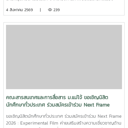
“โปรดใช้วิจารณญาณในการรักเธอ” ที่ได้รับคัดเลือกเป็น 1 ใน 15
4 สิงหาคม 2569 |
239
ทีม เข้าร่วมโครงการ SDOC BKK PITCH: THAI STUDENT ผู้
ผ่านการคัดเลือกจะได้เข้าร่วมเวิร์กชอปพัฒนาโครงการ และนำ
เสนอผลงานต่อหน้าคณะกรรมการ เพื่อชิงเงินรางวัลสูงสุด
50,000 บาท ภาพยนตร์สารคดีเรื่องนี้มีความยาว 17 นาที 17
วินาที กำกับภาพยนตร์สารคดี โดย กฤตกมล โสมโสดา หนัง
สารคดีเล่าเรื่องของคนขับรถบรรทุกผู้เคยทำร้ายครอบครัวจาก
ความผิดพลาดในอดีต ก่อนเลือกทุ่มเทแรงกายเพื่อซื้อและสร้าง
ธุรกิจในฝัน หวังให้ความเหนื่อยและความอดทนพาเขาไปสู่การ
ไถ่บาป และพิสูจน์ว่าคนเราสามารถเริ่มต้นใหม่ได้เสมอ คณะฯ ขอ
ร่วมเป็นกำลังใจให้กฤตกมล โสมโสดา ในการพัฒนาโครงการ
และนำเสนอผลงานในรอบต่อไป พร้อมขอแสดงความยินดีกับทั้ง
15 ทีมที่ได้รับการคัดเลือกในปีนี้ขอขอบคุณแหล่งที่มา
จาก: Bangkok International Student Film Festival -
คณะสารสนเทศและการสื่อสาร ม.แม่โจ้ ขอเชิญนิสิต
SDOC BKKInC | MJUFacebook
นักศึกษาทั่วประเทศ ร่วมสมัครเข้าร่วม Next Frame
:https://www.facebook.com/icmaejoWebsite
2026 : Experimental Film ค่ายเสริมสร้างความ
:https://infocomm.mju.ac.thWebsite MJU :www.mju.ac.th
ขอเชิญนิสิตนักศึกษาทั่วประเทศ ร่วมสมัครเข้าร่วม Next Frame
เชี่ยวชาญด้านการผลิตภาพยนตร์ทดลอง
2026 : Experimental Film ค่ายเสริมสร้างความเชี่ยวชาญด้าน