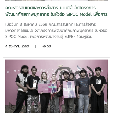
คณะสารสนเทศและการสื่อสาร ม.แม่โจ้ จัดโครงการ
พัฒนาศักยภาพบุคลากร ในหัวข้อ SIPOC Model เพื่อการ
พัฒนางานสู่ EdPEx
เมื่อวันที่ 3 สิงหาคม 2569 คณะสารสนเทศและการสื่อสาร
มหาวิทยาลัยแม่โจ้ จัดโครงการพัฒนาศักยภาพบุคลากร ในหัวข้อ
SIPOC Model เพื่อการพัฒนางานสู่ EdPEx โดยผู้ช่วย
ศาสตราจารย์ ดร.ณภัทร เรืองนภากุล รองคณบดีฝ่ายวิจัย
4 สิงหาคม 2569 |
59
บริการวิชาการ และวิเทศสัมพันธ์ เป็นวิทยากรบรรยายและนำสู่
การ workshop ให้บุคลากรสายสนับสนุนในคณะทุกคนได้ทำ
SIPOC ในกระบวนการสำคัญภายใต้งานของตนเองSIPOC คือ
เครื่องมือสรุปภาพรวมกระบวนการทำงาน โดยย่อมาจากองค์
ประกอบหลัก 5 ส่วน ได้แก่Suppliers (ผู้ส่งมอบ)Inputs (ปัจจัย
นำเข้า)Process (กระบวนการ)เครื่องมือนี้ช่วยให้ทีมงานเห็นภาพ
การทำงานตั้งแต่ต้นน้ำถึงปลายน้ำที่แต่ละฝ่ายทำงานสอดรับกัน
สร้างความเข้าใจที่ตรงกันและใช้ปรับปรุงงานเพื่อให้องค์กรก้าวสู่
ความเป็นเลิศInC | MJUFacebook
:https://www.facebook.com/icmaejoWebsite
:https://infocomm.mju.ac.thWebsite MJU :www.mju.ac.th