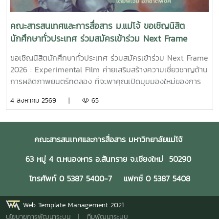
15 ทีมที่ได้รับการคัดเลือกในปีนี้ขอขอบคุณแหล่งที่มา
จาก: Bangkok International Student Film Festival -
คณะสารสนเทศและการสื่อสาร ม.แม่โจ้ ขอเชิญนิสิต
SDOC BKKInC | MJUFacebook
นักศึกษาทั่วประเทศ ร่วมสมัครเข้าร่วม Next Frame
:https://www.facebook.com/icmaejoWebsite
2026 : Experimental Film ค่ายเสริมสร้างความ
:https://infocomm.mju.ac.thWebsite MJU :www.mju.ac.th
ขอเชิญนิสิตนักศึกษาทั่วประเทศ ร่วมสมัครเข้าร่วม Next Frame
เชี่ยวชาญด้านการผลิตภาพยนตร์ทดลอง
2026 : Experimental Film ค่ายเสริมสร้างความเชี่ยวชาญด้าน
การผลิตภาพยนตร์ทดลอง ที่จะพาคุณเปิดมุมมองใหม่ของการ
เล่าเรื่อง ผ่านการเรียนรู้และลงมือสร้างภาพยนตร์จริงอย่างเข้ม
4 สิงหาคม 2569 |
65
ข้นโอกาสพิเศษในการเรียนรู้จาก พี่เจ้ย" อภิชาติพงศ์ วีระเศรษฐ
กุล ผู้กำกับภาพยนตร์ไทยระดับโลก เจ้าของรางวัลปาล์มทองคำ
จากเทศกาลภาพยนตร์เมืองคานส์ พร้อมทีมวิทยากรผู้เชี่ยวชาญ
คณะสารสนเทศและการสื่อสาร มหาวิทยาลัยแม่โจ้
ที่จะร่วมถ่ายทอดแนวคิด กระบวนการสร้างสรรค์ และ
ประสบการณ์ตรงตลอด 4 วัน 3 คืน14–17 สิงหาคม 2569ทีค
63 หมู่ 4 ต.หนองหาร อ.สันทราย จ.เชียงใหม่ 50290
การ์เด้น สปา รีสอร์ท จังหวัดเชียงรายเข้าร่วมฟรี! ไม่มีค่าใช้จ่าย
เปิดรับสมัครถึงวันที่ **7 สิงหาคม 2569**สมัคร
โทรศัพท์ 0 5387 5400-7 แฟกซ์ 0 5387 5408
ได้ที่https://ofos-
filmcamp.web.app/camps/c1PHiqYCgpX16YnllsKuหากคุณ
Web Template Management 2021
พร้อมที่จะก้าวข้ามกรอบเดิม ๆ ของการทำหนัง และค้นหาภาษา
นโยบายการพัฒนาระบบ
|
ทีมพัฒนาระบบ