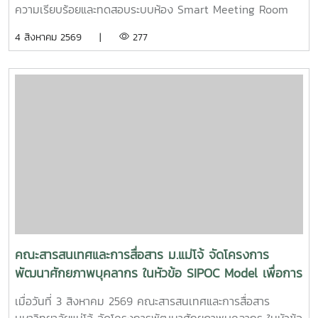
ความเรียบร้อยและทดสอบระบบห้อง Smart Meeting Room
ตอบโจทย์การทำงานและการประชุมยุคใหม่ได้อย่างครอบคลุม ทั้ง
4 สิงหาคม 2569 |
277
การประชุม Onsite, Online และระบบเชื่อมต่อข้ามห้อง เพื่อการ
เชื่อมโยงการทำงานอย่างไร้รอยต่อ InC | MJUFacebook
:https://www.facebook.com/icmaejoWebsite
:https://infocomm.mju.ac.thWebsite MJU :www.mju.ac.th
คณะสารสนเทศและการสื่อสาร ม.แม่โจ้ จัดโครงการ
พัฒนาศักยภาพบุคลากร ในหัวข้อ SIPOC Model เพื่อการ
พัฒนางานสู่ EdPEx
เมื่อวันที่ 3 สิงหาคม 2569 คณะสารสนเทศและการสื่อสาร
มหาวิทยาลัยแม่โจ้ จัดโครงการพัฒนาศักยภาพบุคลากร ในหัวข้อ