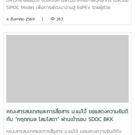
SIPOC Model เพื่อการพัฒนางานสู่ EdPEx โดยผู้ช่วย
ศาสตราจารย์ ดร.ณภัทร เรืองนภากุล รองคณบดีฝ่ายวิจัย
4 สิงหาคม 2569 |
267
บริการวิชาการ และวิเทศสัมพันธ์ เป็นวิทยากรบรรยายและนำสู่
การ workshop ให้บุคลากรสายสนับสนุนในคณะทุกคนได้ทำ
SIPOC ในกระบวนการสำคัญภายใต้งานของตนเองSIPOC คือ
เครื่องมือสรุปภาพรวมกระบวนการทำงาน โดยย่อมาจากองค์
ประกอบหลัก 5 ส่วน ได้แก่Suppliers (ผู้ส่งมอบ)Inputs (ปัจจัย
นำเข้า)Process (กระบวนการ)เครื่องมือนี้ช่วยให้ทีมงานเห็นภาพ
การทำงานตั้งแต่ต้นน้ำถึงปลายน้ำที่แต่ละฝ่ายทำงานสอดรับกัน
สร้างความเข้าใจที่ตรงกันและใช้ปรับปรุงงานเพื่อให้องค์กรก้าวสู่
ความเป็นเลิศInC | MJUFacebook
:https://www.facebook.com/icmaejoWebsite
:https://infocomm.mju.ac.thWebsite MJU :www.mju.ac.th
คณะสารสนเทศและการสื่อสาร ม.แม่โจ้ ขอแสดงความยินดี
กับ “กฤตกมล โสมโสดา” ผ่านเข้ารอบ SDOC BKK
PITCH: THAI STUDENT
คณะสารสนเทศและการสื่อสาร ม.แม่โจ้ ขอแสดงความยินดีกับ