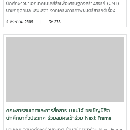
นักศึกษาวิชาเอกเทคโนโลยีสื่อเพื่อเศรษฐกิจสร้างสรรค์ (CMT)
นายกฤตกมล โสมโสดา จากโครงการภาพยนตร์สารคดีเรื่อง
“โปรดใช้วิจารณญาณในการรักเธอ” ที่ได้รับคัดเลือกเป็น 1 ใน 15
4 สิงหาคม 2569 |
278
ทีม เข้าร่วมโครงการ SDOC BKK PITCH: THAI STUDENT ผู้
ผ่านการคัดเลือกจะได้เข้าร่วมเวิร์กชอปพัฒนาโครงการ และนำ
เสนอผลงานต่อหน้าคณะกรรมการ เพื่อชิงเงินรางวัลสูงสุด
50,000 บาท ภาพยนตร์สารคดีเรื่องนี้มีความยาว 17 นาที 17
วินาที กำกับภาพยนตร์สารคดี โดย กฤตกมล โสมโสดา หนัง
สารคดีเล่าเรื่องของคนขับรถบรรทุกผู้เคยทำร้ายครอบครัวจาก
ความผิดพลาดในอดีต ก่อนเลือกทุ่มเทแรงกายเพื่อซื้อและสร้าง
ธุรกิจในฝัน หวังให้ความเหนื่อยและความอดทนพาเขาไปสู่การ
ไถ่บาป และพิสูจน์ว่าคนเราสามารถเริ่มต้นใหม่ได้เสมอ คณะฯ ขอ
ร่วมเป็นกำลังใจให้กฤตกมล โสมโสดา ในการพัฒนาโครงการ
และนำเสนอผลงานในรอบต่อไป พร้อมขอแสดงความยินดีกับทั้ง
15 ทีมที่ได้รับการคัดเลือกในปีนี้ขอขอบคุณแหล่งที่มา
จาก: Bangkok International Student Film Festival -
คณะสารสนเทศและการสื่อสาร ม.แม่โจ้ ขอเชิญนิสิต
SDOC BKKInC | MJUFacebook
นักศึกษาทั่วประเทศ ร่วมสมัครเข้าร่วม Next Frame
:https://www.facebook.com/icmaejoWebsite
2026 : Experimental Film ค่ายเสริมสร้างความ
:https://infocomm.mju.ac.thWebsite MJU :www.mju.ac.th
ขอเชิญนิสิตนักศึกษาทั่วประเทศ ร่วมสมัครเข้าร่วม Next Frame