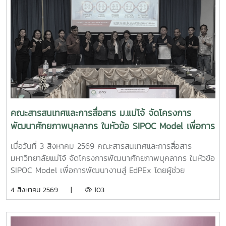
คณะสารสนเทศและการสื่อสาร ม.แม่โจ้ จัดโครงการ
พัฒนาศักยภาพบุคลากร ในหัวข้อ SIPOC Model เพื่อการ
พัฒนางานสู่ EdPEx
เมื่อวันที่ 3 สิงหาคม 2569 คณะสารสนเทศและการสื่อสาร
มหาวิทยาลัยแม่โจ้ จัดโครงการพัฒนาศักยภาพบุคลากร ในหัวข้อ
SIPOC Model เพื่อการพัฒนางานสู่ EdPEx โดยผู้ช่วย
ศาสตราจารย์ ดร.ณภัทร เรืองนภากุล รองคณบดีฝ่ายวิจัย
4 สิงหาคม 2569 |
103
บริการวิชาการ และวิเทศสัมพันธ์ เป็นวิทยากรบรรยายและนำสู่
การ workshop ให้บุคลากรสายสนับสนุนในคณะทุกคนได้ทำ
SIPOC ในกระบวนการสำคัญภายใต้งานของตนเองSIPOC คือ