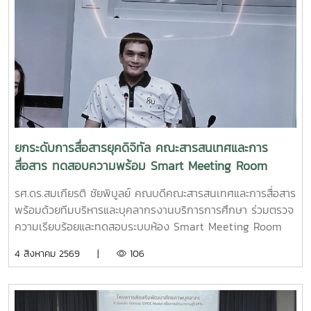
ยกระดับการสื่อสารยุคดิจิทัล คณะสารสนเทศและการ
สื่อสาร ทดสอบความพร้อม Smart Meeting Room
รศ.ดร.สมเกียรติ ชัยพิบูลย์ คณบดีคณะสารสนเทศและการสื่อสาร
พร้อมด้วยทีมบริหารและบุคลากรงานบริการการศึกษา ร่วมตรวจ
ความเรียบร้อยและทดสอบระบบห้อง Smart Meeting Room
ตอบโจทย์การทำงานและการประชุมยุคใหม่ได้อย่างครอบคลุม ทั้ง
4 สิงหาคม 2569 |
106
การประชุม Onsite, Online และระบบเชื่อมต่อข้ามห้อง เพื่อการ
เชื่อมโยงการทำงานอย่างไร้รอยต่อ InC | MJUFacebook
:https://www.facebook.com/icmaejoWebsite
:https://infocomm.mju.ac.thWebsite MJU :www.mju.ac.th