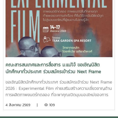
50,000 บาท ภาพยนตร์สารคดีเรื่องนี้มีความยาว 17 นาที 17
วินาที กำกับภาพยนตร์สารคดี โดย กฤตกมล โสมโสดา หนัง
สารคดีเล่าเรื่องของคนขับรถบรรทุกผู้เคยทำร้ายครอบครัวจาก
ความผิดพลาดในอดีต ก่อนเลือกทุ่มเทแรงกายเพื่อซื้อและสร้าง
ธุรกิจในฝัน หวังให้ความเหนื่อยและความอดทนพาเขาไปสู่การ
ไถ่บาป และพิสูจน์ว่าคนเราสามารถเริ่มต้นใหม่ได้เสมอ คณะฯ ขอ
ร่วมเป็นกำลังใจให้กฤตกมล โสมโสดา ในการพัฒนาโครงการ
และนำเสนอผลงานในรอบต่อไป พร้อมขอแสดงความยินดีกับทั้ง
15 ทีมที่ได้รับการคัดเลือกในปีนี้ขอขอบคุณแหล่งที่มา
จาก: Bangkok International Student Film Festival -
คณะสารสนเทศและการสื่อสาร ม.แม่โจ้ ขอเชิญนิสิต
SDOC BKKInC | MJUFacebook
นักศึกษาทั่วประเทศ ร่วมสมัครเข้าร่วม Next Frame
:https://www.facebook.com/icmaejoWebsite
2026 : Experimental Film ค่ายเสริมสร้างความ
:https://infocomm.mju.ac.thWebsite MJU :www.mju.ac.th
ขอเชิญนิสิตนักศึกษาทั่วประเทศ ร่วมสมัครเข้าร่วม Next Frame
เชี่ยวชาญด้านการผลิตภาพยนตร์ทดลอง
2026 : Experimental Film ค่ายเสริมสร้างความเชี่ยวชาญด้าน
การผลิตภาพยนตร์ทดลอง ที่จะพาคุณเปิดมุมมองใหม่ของการ
เล่าเรื่อง ผ่านการเรียนรู้และลงมือสร้างภาพยนตร์จริงอย่างเข้ม
4 สิงหาคม 2569 |
109
ข้นโอกาสพิเศษในการเรียนรู้จาก พี่เจ้ย" อภิชาติพงศ์ วีระเศรษฐ
กุล ผู้กำกับภาพยนตร์ไทยระดับโลก เจ้าของรางวัลปาล์มทองคำ