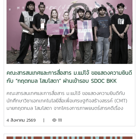
เครื่องมือสรุปภาพรวมกระบวนการทำงาน โดยย่อมาจากองค์
ประกอบหลัก 5 ส่วน ได้แก่Suppliers (ผู้ส่งมอบ)Inputs (ปัจจัย
นำเข้า)Process (กระบวนการ)เครื่องมือนี้ช่วยให้ทีมงานเห็นภาพ
การทำงานตั้งแต่ต้นน้ำถึงปลายน้ำที่แต่ละฝ่ายทำงานสอดรับกัน
สร้างความเข้าใจที่ตรงกันและใช้ปรับปรุงงานเพื่อให้องค์กรก้าวสู่
ความเป็นเลิศInC | MJUFacebook
:https://www.facebook.com/icmaejoWebsite
:https://infocomm.mju.ac.thWebsite MJU :www.mju.ac.th
คณะสารสนเทศและการสื่อสาร ม.แม่โจ้ ขอแสดงความยินดี
กับ “กฤตกมล โสมโสดา” ผ่านเข้ารอบ SDOC BKK
PITCH: THAI STUDENT
คณะสารสนเทศและการสื่อสาร ม.แม่โจ้ ขอแสดงความยินดีกับ
นักศึกษาวิชาเอกเทคโนโลยีสื่อเพื่อเศรษฐกิจสร้างสรรค์ (CMT)
นายกฤตกมล โสมโสดา จากโครงการภาพยนตร์สารคดีเรื่อง
“โปรดใช้วิจารณญาณในการรักเธอ” ที่ได้รับคัดเลือกเป็น 1 ใน 15
4 สิงหาคม 2569 |
111
ทีม เข้าร่วมโครงการ SDOC BKK PITCH: THAI STUDENT ผู้
ผ่านการคัดเลือกจะได้เข้าร่วมเวิร์กชอปพัฒนาโครงการ และนำ
เสนอผลงานต่อหน้าคณะกรรมการ เพื่อชิงเงินรางวัลสูงสุด