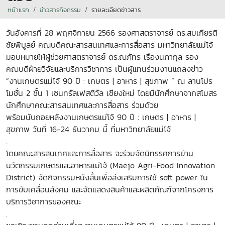
หน้าแรก
ข่าวสารกิจกรรม
รายละเอียดข่าวสาร
วันอังคารที่ 28 พฤศจิกายน 2566 รองศาสตราจารย์ ดร.สมเกียรติ
ชัยพิบูลย์ คณบดีคณะสารสนเทศและการสื่อสาร มหาวิทยาลัยแม่โจ้
มอบหมายให้ผู้ช่วยศาสตราจารย์ ดร.ณภัทร เรืองนภากุล รอง
คณบดีฝ่ายวิจัยและบริการวิชาการ เป็นผู้แทนร่วมงานแถลงข่าว
“งานเกษตรแม่โจ้ 90 ปี : เกษตร | อาหาร | สุขภาพ ” ณ ลานโปร
โมชั่น 2 ชั้น 1 เซนทรัลเฟสติวัล เชียงใหม่ โดยมีนักศึกษาจากสโมสร
นักศึกษาคณะสารสนเทศและการสื่อสาร ร่วมด้วย
พร้อมนับถอยหลังงานเกษตรแม่โจ้ 90 ปี : เกษตร | อาหาร |
สุขภาพ วันที่ 16-24 ธันวาคม นี้ ที่มหาวิทยาลัยแม่โจ้
.
โดยคณะสารสนเทศและการสื่อสาร จะร่วมจัดนิทรรศการย่าน
นวัตกรรมเกษตรและอาหารแม่โจ้ (Maejo Agri-Food Innovation
District) จัดกิจกรรมหนังสั้นเพื่อส่งเสริมการใช้ soft power ใน
การขับเคลื่อนสังคม และจัดแสดงสินค้าและผลิตภัณฑ์จากโครงการ
บริการวิชาการของคณะ
.