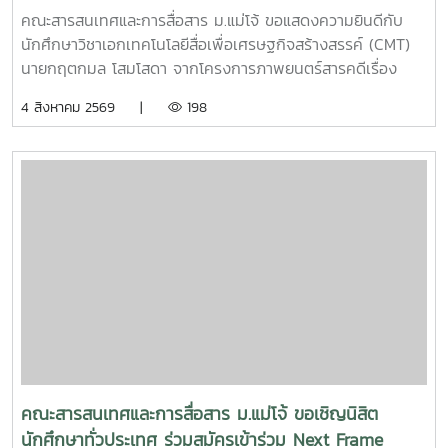
PITCH: THAI STUDENT
คณะสารสนเทศและการสื่อสาร ม.แม่โจ้ ขอแสดงความยินดีกับ
นักศึกษาวิชาเอกเทคโนโลยีสื่อเพื่อเศรษฐกิจสร้างสรรค์ (CMT)
นายกฤตกมล โสมโสดา จากโครงการภาพยนตร์สารคดีเรื่อง
“โปรดใช้วิจารณญาณในการรักเธอ” ที่ได้รับคัดเลือกเป็น 1 ใน 15
4 สิงหาคม 2569 |
198
ทีม เข้าร่วมโครงการ SDOC BKK PITCH: THAI STUDENT ผู้
ผ่านการคัดเลือกจะได้เข้าร่วมเวิร์กชอปพัฒนาโครงการ และนำ
เสนอผลงานต่อหน้าคณะกรรมการ เพื่อชิงเงินรางวัลสูงสุด
50,000 บาท ภาพยนตร์สารคดีเรื่องนี้มีความยาว 17 นาที 17
วินาที กำกับภาพยนตร์สารคดี โดย กฤตกมล โสมโสดา หนัง
สารคดีเล่าเรื่องของคนขับรถบรรทุกผู้เคยทำร้ายครอบครัวจาก
ความผิดพลาดในอดีต ก่อนเลือกทุ่มเทแรงกายเพื่อซื้อและสร้าง
ธุรกิจในฝัน หวังให้ความเหนื่อยและความอดทนพาเขาไปสู่การ
ไถ่บาป และพิสูจน์ว่าคนเราสามารถเริ่มต้นใหม่ได้เสมอ คณะฯ ขอ
ร่วมเป็นกำลังใจให้กฤตกมล โสมโสดา ในการพัฒนาโครงการ
และนำเสนอผลงานในรอบต่อไป พร้อมขอแสดงความยินดีกับทั้ง
15 ทีมที่ได้รับการคัดเลือกในปีนี้ขอขอบคุณแหล่งที่มา
จาก: Bangkok International Student Film Festival -
คณะสารสนเทศและการสื่อสาร ม.แม่โจ้ ขอเชิญนิสิต
SDOC BKKInC | MJUFacebook
นักศึกษาทั่วประเทศ ร่วมสมัครเข้าร่วม Next Frame