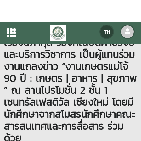
ผู้ช่วยศาสตราจารย์ ดร.ณภัทร
TH
เรืองนภากุล รองคณบดีฝ่ายวิจัย
และบริการวิชาการ เป็นผู้แทนร่วม
งานแถลงข่าว “งานเกษตรแม่โจ้
90 ปี : เกษตร | อาหาร | สุขภาพ
” ณ ลานโปรโมชั่น 2 ชั้น 1
เซนทรัลเฟสติวัล เชียงใหม่ โดยมี
นักศึกษาจากสโมสรนักศึกษาคณะ
สารสนเทศและการสื่อสาร ร่วม
ด้วย