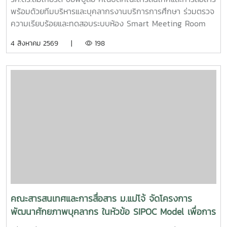
พร้อมด้วยทีมบริหารและบุคลากรงานบริการการศึกษา ร่วมตรวจ
ความเรียบร้อยและทดสอบระบบห้อง Smart Meeting Room
ตอบโจทย์การทำงานและการประชุมยุคใหม่ได้อย่างครอบคลุม ทั้ง
4 สิงหาคม 2569 |
198
การประชุม Onsite, Online และระบบเชื่อมต่อข้ามห้อง เพื่อการ
เชื่อมโยงการทำงานอย่างไร้รอยต่อ InC | MJUFacebook
:https://www.facebook.com/icmaejoWebsite
:https://infocomm.mju.ac.thWebsite MJU :www.mju.ac.th
คณะสารสนเทศและการสื่อสาร ม.แม่โจ้ จัดโครงการ
พัฒนาศักยภาพบุคลากร ในหัวข้อ SIPOC Model เพื่อการ
พัฒนางานสู่ EdPEx