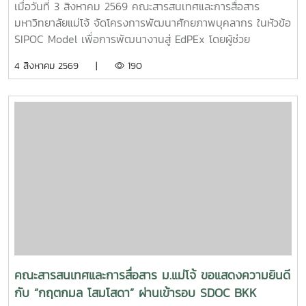
เมื่อวันที่ 3 สิงหาคม 2569 คณะสารสนเทศและการสื่อสาร
มหาวิทยาลัยแม่โจ้ จัดโครงการพัฒนาศักยภาพบุคลากร ในหัวข้อ
SIPOC Model เพื่อการพัฒนางานสู่ EdPEx โดยผู้ช่วย
ศาสตราจารย์ ดร.ณภัทร เรืองนภากุล รองคณบดีฝ่ายวิจัย
4 สิงหาคม 2569 |
190
บริการวิชาการ และวิเทศสัมพันธ์ เป็นวิทยากรบรรยายและนำสู่
การ workshop ให้บุคลากรสายสนับสนุนในคณะทุกคนได้ทำ
SIPOC ในกระบวนการสำคัญภายใต้งานของตนเองSIPOC คือ
เครื่องมือสรุปภาพรวมกระบวนการทำงาน โดยย่อมาจากองค์
ประกอบหลัก 5 ส่วน ได้แก่Suppliers (ผู้ส่งมอบ)Inputs (ปัจจัย
นำเข้า)Process (กระบวนการ)เครื่องมือนี้ช่วยให้ทีมงานเห็นภาพ
การทำงานตั้งแต่ต้นน้ำถึงปลายน้ำที่แต่ละฝ่ายทำงานสอดรับกัน
สร้างความเข้าใจที่ตรงกันและใช้ปรับปรุงงานเพื่อให้องค์กรก้าวสู่
ความเป็นเลิศInC | MJUFacebook
:https://www.facebook.com/icmaejoWebsite
:https://infocomm.mju.ac.thWebsite MJU :www.mju.ac.th
คณะสารสนเทศและการสื่อสาร ม.แม่โจ้ ขอแสดงความยินดี
กับ “กฤตกมล โสมโสดา” ผ่านเข้ารอบ SDOC BKK