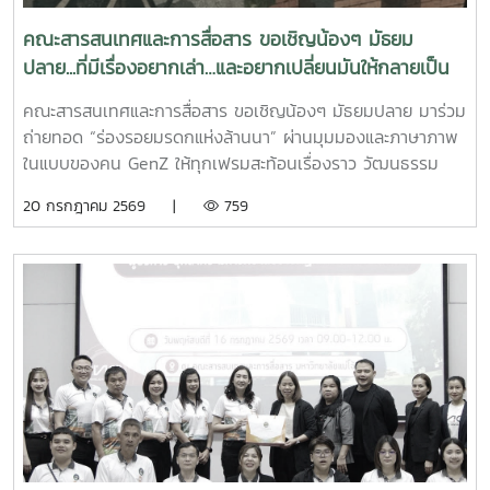
:https://www.facebook.com/icmaejoWebsite
:https://infocomm.mju.ac.thWebsite MJU :www.mju.ac.th
คณะสารสนเทศและการสื่อสาร ขอเชิญน้องๆ มัธยม
ปลาย...ที่มีเรื่องอยากเล่า…และอยากเปลี่ยนมันให้กลายเป็น
ภาพยนตร์
คณะสารสนเทศและการสื่อสาร ขอเชิญน้องๆ มัธยมปลาย มาร่วม
ถ่ายทอด “ร่องรอยมรดกแห่งล้านนา” ผ่านมุมมองและภาษาภาพ
ในแบบของคน GenZ ให้ทุกเฟรมสะท้อนเรื่องราว วัฒนธรรม
และตัวตนได้อย่างทรงพลังCINEBRIDGE2026 : Legacy of the
20 กรกฎาคม 2569 |
759
Lanna Kingdomโครงการค่ายบ่มเพาะทักษะการผลิตภาพยนตร์
เชิงมรดกอาณาจักรล้านนา สำหรับนักเรียนชั้นมัธยมศึกษา โดย
คณะสารสนเทศและการสื่อสารจัดเต็มความรู้สายฟิล์มแบบครบ
เครื่อง เรียนจริง ทำจริง กับผู้เชี่ยวชาญตัวจริงจากวงการ
ภาพยนตร์ไทยกระทบไหล่ "5 ตัวจริง" จากสมาคมชั้นนำของ
วงการภาพยนตร์ไทย:สมาคมผู้กำกับภาพยนตร์ไทยสมาคม
วิชาชีพนักเขียนบทไทยสมาคมนักลำดับภาพ
(ประเทศไทย)สมาคมนักแสดง (ประเทศไทย)แอคติ้งโค้ชระดับ
ประเทศที่ดูแลนักแสดงแถวหน้า!วันที่: 8–11 สิงหาคม 2569 (4 วัน
3 คืน)สถานที่: โรงแรมเซ็นทารา ริเวอร์ไซด์ เชียงใหม่สมัคร
ได้ที่:https://ofos-