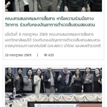
หรืออาชีวศึกษา ในเขตจังหวัดเชียงใหม่ อายุ 18 ปีบริบูรณ์ขึ้นไป
ประเภทการประกวด: แบ่งเป็น 2 ประเภท ได้แก่ศิลปะดิจิทัล
(Digital Art)ภาพประกอบ / งานวาดมือ (Illustration /
คณะสารสนเทศและการสื่อสาร หารือความร่วมมือทาง
Hand-Drawn Art)*รางวัลชนะเลิศ : มอบทุนการศึกษา 10,000
วิชาการ ร่วมกับกองบัญชาการตำรวจสืบสวนสอบสวน
บาท พร้อมเกียรติบัตรและของที่ระลึก**รางวัลรองชนะเลิศ : มอบ
อาชญากรรมทางเทคโนโลยี (บช.สอท.)
ทุนการศึกษา 5,000 บาท พร้อมเกียรติบัตรระยะเวลาส่งผลงาน:
เมื่อวันที่ 8 กรกฎาคม 2569 คณะสารสนเทศและการสื่อสาร
20 ก.ค. – 20 ส.ค. 2569ออกแบบและส่งผลงานของคุณโพสต์
มหาวิทยาลัยแม่โจ้ ร่วมกับกองบัญชาการตำรวจสืบสวนสอบสวน
ผลงานลง Instagram (ตั้งค่าสาธารณะ) พร้อมติดแฮชแท็ก:
อาชญากรรมทางเทคโนโลยี (บช.สอท.) นำโดย รองพลตำรวจตรี
#RIDEYOURSTORY#ROYALENFIELD#ROYALENFIELDTH
ทรงกลด เกริกกฤตยา ตำแหน่ง ผู้บังคับการตรวจสอบและ
23 กรกฎาคม 2569 |
625
พร้อมส่งไฟล์ผลงานมาที่ DM: Royal Enfield Facebook (ระบุ
วิเคราะห์อาชญากรรมทางเทคโนโลยี พร้อมด้วย พันตำรวจโท
หัวข้อ: ส่งผลงาน Ride Your Story / ประเภทผลงาน)InC MJU
พากฤต กฤตยพงษ์ ตำแหน่ง สารวัตรกลุ่มงานรักษาความมั่นคง
| Facebook : https://www.facebook.com/icmaejoWebsite
ปลอดภัยทางไซเบอร์ และร้อยตำรวจเอกกฤษกรณ์ ก้องศักดิ์ศรี
: https://infocomm.mju.ac.thWebsite MJU :
ตำแหน่ง รองสารวัตรกลุ่มงานรักษาความมั่นคงปลอดภัยทาง
www.mju.ac.th
ไซเบอร์ หารือความร่วมมือทางวิชาการ เกี่ยวกับการจัดทำบันทึก
ความเข้าใจความร่วมมือทางวิชาการ (MOU) เพื่อดำเนินงาน/
กิจกรรมในด้านต่างๆ รวมถึงโครงการวิจัย โครงการบริการ
วิชาการ และการรับนักศึกษาเข้าฝึกปฏิบัติงาน/สหกิจศึกษา และ
การเตรียมความพร้อมในการจัดทำหลักสูตรระยะสั้นเพื่อเผยแพร่