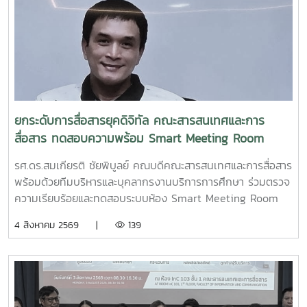
ยกระดับการสื่อสารยุคดิจิทัล คณะสารสนเทศและการ
สื่อสาร ทดสอบความพร้อม Smart Meeting Room
รศ.ดร.สมเกียรติ ชัยพิบูลย์ คณบดีคณะสารสนเทศและการสื่อสาร
พร้อมด้วยทีมบริหารและบุคลากรงานบริการการศึกษา ร่วมตรวจ
ความเรียบร้อยและทดสอบระบบห้อง Smart Meeting Room
ตอบโจทย์การทำงานและการประชุมยุคใหม่ได้อย่างครอบคลุม ทั้ง
4 สิงหาคม 2569 |
139
การประชุม Onsite, Online และระบบเชื่อมต่อข้ามห้อง เพื่อการ
เชื่อมโยงการทำงานอย่างไร้รอยต่อ InC | MJUFacebook
:https://www.facebook.com/icmaejoWebsite
:https://infocomm.mju.ac.thWebsite MJU :www.mju.ac.th