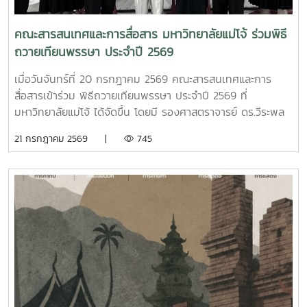
ศาสตราจารย์ แพทย์หญิงสุพินดา คูณมี ประธานกรรมการ
วิพากษ์ SAR EdPExอาจารย์ประจำสาขาวิชาพยาธิวิทยา คณะ
คณะสารสนเทศและการสื่อสาร มหาวิทยาลัยแม่โจ้ ร่วมพิธี
แพทยศาสตร์ มหาวิทยาลัยขอนแก่น และผู้ช่วยศาสตราจารย์
ถวายเทียนพรรษา ประจำปี 2569
ดร.ประกฤติยา ทักษิโณ กรรมการวิพากษ์ รองคณบดีฝ่าย
ยุทธศาสตร์และพัฒนาองค์กร คณะศึกษาศาสตร์ มหาวิทยาลัย
เมื่อวันจันทร์ที่ 20 กรกฎาคม 2569 คณะสารสนเทศและการ
ขอนแก่น ทั้งนี้ คณะกรรมการผู้ทรงคุณวุฒิได้ร่วมพิจารณา
สื่อสารเข้าร่วม พิธีถวายเทียนพรรษา ประจำปี 2569 ที่
วิเคราะห์ และให้ข้อเสนอแนะเชิงลึกในประเด็นต่าง ๆ ของรายงาน
มหาวิทยาลัยแม่โจ้ ได้จัดขึ้น โดยมี รองศาสตราจารย์ ดร.วีระพล
SAR ครอบคลุมการนำองค์กร การวางแผนเชิงกลยุทธ์ การมุ่ง
ทองมา อธิการบดีมหาวิทยาลัยแม่โจ้ เป็นประธานในพิธีถวาย
21 กรกฎาคม 2569 |
745
เน้นผู้เรียนและผู้มีส่วนได้ส่วนเสีย การวัดผล การจัดการความรู้
เทียนพรรษา พร้อมด้วยผ้าอาบน้ำฝนและเครื่องไทยธรรม ถวาย
การพัฒนาบุคลากร การดำเนินงาน และผลลัพธ์ขององค์กร เพื่อ
ให้แด่ 9 วัด ได้แก่ วัดแม่โจ้ วัดทุ่งหมื่นน้อย วัดทุ่งป่าเก็ด วัดวิเวก
ให้คณะสามารถปรับปรุงกระบวนการดำเนินงานและพัฒนาระบบ
วนาราม วัดหนองอุโบสถ วัดป่าเหมือด วัดสิริมงคลบุญญาราม
บริหารจัดการได้อย่างต่อเนื่อง การจัดกิจกรรมในครั้งนี้สะท้อนถึง
วัดห้วยเกี่ยง วัดป่าบง เพื่อเป็นการทำนุบำรุงพระพุทธศาสนา
ความมุ่งมั่นของคณะสารสนเทศและการสื่อสาร มหาวิทยาลัยแม่โจ้
และสืบสานประเพณีเข้าพรรษาให้คงอยู่สืบไป ณ อาคารแผ่พืชน์
ในการพัฒนาคุณภาพการศึกษาและการบริหารองค์กรตาม
มหาวิทยาลัยแม่โจ้ขอบคุณภาพจาก MJU Corporate
แนวทาง EdPEx เพื่อขับเคลื่อนองค์กรสู่ความเป็นเลิศ สร้าง
Communication Center | ฝ่ายสื่อสารองค์กร มหาวิทยาลัยแม่
มาตรฐานการดำเนินงานที่มีประสิทธิภาพ และยกระดับคุณภาพ
โจ้Facebook :
การจัดการศึกษาสู่มาตรฐานสากล อันจะก่อให้เกิดประโยชน์สูงสุด
https://www.facebook.com/icmaejoWebsite :
ต่อผู้เรียน บุคลากร และผู้มีส่วนได้ส่วนเสียทุกภาคส่วนFacebook
https://infocomm.mju.ac.thWebsite MJU : www.mju.ac.th