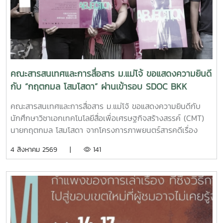
การทำงานตั้งแต่ต้นน้ำถึงปลายน้ำที่แต่ละฝ่ายทำงานสอดรับกัน
สร้างความเข้าใจที่ตรงกันและใช้ปรับปรุงงานเพื่อให้องค์กรก้าวสู่
ความเป็นเลิศInC | MJUFacebook
:https://www.facebook.com/icmaejoWebsite
:https://infocomm.mju.ac.thWebsite MJU :www.mju.ac.th
คณะสารสนเทศและการสื่อสาร ม.แม่โจ้ ขอแสดงความยินดี
กับ “กฤตกมล โสมโสดา” ผ่านเข้ารอบ SDOC BKK
PITCH: THAI STUDENT
คณะสารสนเทศและการสื่อสาร ม.แม่โจ้ ขอแสดงความยินดีกับ
นักศึกษาวิชาเอกเทคโนโลยีสื่อเพื่อเศรษฐกิจสร้างสรรค์ (CMT)
นายกฤตกมล โสมโสดา จากโครงการภาพยนตร์สารคดีเรื่อง
“โปรดใช้วิจารณญาณในการรักเธอ” ที่ได้รับคัดเลือกเป็น 1 ใน 15
4 สิงหาคม 2569 |
141
ทีม เข้าร่วมโครงการ SDOC BKK PITCH: THAI STUDENT ผู้
ผ่านการคัดเลือกจะได้เข้าร่วมเวิร์กชอปพัฒนาโครงการ และนำ
เสนอผลงานต่อหน้าคณะกรรมการ เพื่อชิงเงินรางวัลสูงสุด
50,000 บาท ภาพยนตร์สารคดีเรื่องนี้มีความยาว 17 นาที 17
วินาที กำกับภาพยนตร์สารคดี โดย กฤตกมล โสมโสดา หนัง
สารคดีเล่าเรื่องของคนขับรถบรรทุกผู้เคยทำร้ายครอบครัวจาก