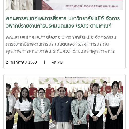
ให้นักศึกษาและประชาชน ได้เรียนรู้ด้วยตัวเองผ่านระบบ MJU
MOOC ประจำปีงบประมาณ พ.ศ. 2570 โดยมีรองผู้ช่วย
ศาสตราจารย์ ดร.ณภัทร เรืองนภากุล รองคณบดีฝ่ายวิจัย
คณะสารสนเทศและการสื่อสาร มหาวิทยาลัยแม่โจ้ จัดการ
บริการวิชาการและวิเทศสัมพันธ์ และผู้ช่วยศาสตราจารย์กริ่งกาญ
วิพากษ์รายงานการประเมินตนเอง (SAR) ตามเกณฑ์
จน์ เจริญกุล รองคณบดีฝ่ายวิชาการและประกันคุณภาพการ
EdPEx ประจำปีการศึกษา 2568
ศึกษา เป็นผู้แทนคณบดี ให้การต้อนรับและเข้าร่วมการประชุม
คณะสารสนเทศและการสื่อสาร มหาวิทยาลัยแม่โจ้ จัดกิจกรรม
หารือFacebook
การวิพากษ์รายงานการประเมินตนเอง (SAR) การประกัน
:https://www.facebook.com/icmaejoWebsite
คุณภาพการศึกษาภายใน ระดับคณะ ตามเกณฑ์คุณภาพการ
:https://infocomm.mju.ac.thWebsite MJU :www.mju.ac.th
ศึกษาเพื่อการดำเนินการที่เป็นเลิศ (EdPEx) ประจำปีการศึกษา
21 กรกฎาคม 2569 |
713
2568 เมื่อวันจันทร์ที่ 20 กรกฎาคม 2569 ณ ห้อง InC 103 ชั้น
1 อาคาร 75 ปีแม่โจ้ คณะสารสนเทศและการสื่อสาร มหาวิทยาลัย
แม่โจ้ในการนี้ รองศาสตราจารย์ ดร.สมเกียรติ ชัยพิบูลย์ คณบดี
คณะสารสนเทศและการสื่อสาร มหาวิทยาลัยแม่โจ้ ได้นำคณะผู้
บริหารและบุคลากรของคณะเข้าร่วมรับการวิพากษ์รายงานการ
ประเมินตนเอง (SAR) เพื่อรับข้อเสนอแนะจากผู้ทรงคุณวุฒิ
ภายนอก อันจะนำไปสู่การพัฒนาและยกระดับคุณภาพการบริหาร
จัดการองค์กรให้เป็นไปตามเกณฑ์ EdPEx (Education Criteria
for Performance Excellence) อย่างมีประสิทธิภาพ การ
วิพากษ์ครั้งนี้ได้รับเกียรติจากผู้ทรงคุณวุฒิ ได้แก่ รอง