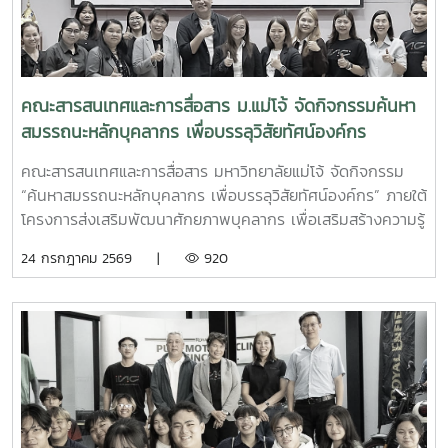
คณะสารสนเทศและการสื่อสาร ม.แม่โจ้ จัดกิจกรรมค้นหา
สมรรถนะหลักบุคลากร เพื่อบรรลุวิสัยทัศน์องค์กร
คณะสารสนเทศและการสื่อสาร มหาวิทยาลัยแม่โจ้ จัดกิจกรรม
“ค้นหาสมรรถนะหลักบุคลากร เพื่อบรรลุวิสัยทัศน์องค์กร” ภายใต้
โครงการส่งเสริมพัฒนาศักยภาพบุคลากร เพื่อเสริมสร้างความรู้
ความเข้าใจ และร่วมกันกำหนดสมรรถนะหลัก (Core
24 กรกฎาคม 2569 |
920
Competency) ของบุคลากรให้สอดคล้องกับวิสัยทัศน์ พันธกิจ
และทิศทางการพัฒนาคณะ ตลอดจนยกระดับศักยภาพการปฏิบัติ
งานของบุคลากรให้มีประสิทธิภาพ รองรับการพัฒนาองค์กรสู่
ความเป็นเลิศ กิจกรรมจัดขึ้นในวันพุธที่ 22 กรกฎาคม 2569
โดยมี ผู้ช่วยศาสตราจารย์ ดร.ณภัทร เรืองนภากุล รองคณบดี
ฝ่ายวิจัย บริการวิชาการและวิเทศสัมพันธ์ เป็นประธานเปิดงาน
ทั้งนี้ได้รับเกียรติจาก คุณพฤหัส พหลกุลบุตร เลขาธิการมูลนิธิ
สื่อชาวบ้าน (มะขามป้อม) เป็นวิทยากรถ่ายทอดองค์ความรู้