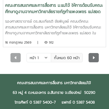
filmcamp.web.app/camps/cljFcQxDTQTzJMMqBNv3รับ
คณะสารสนเทศและการสื่อสาร ม.แม่โจ้ ให้การต้อนรับคณะ
จำนวนจำกัด รีบสมัครก่อนเต็ม!คุณสมบัติและเงื่อนไขการสมัคร-
ศึกษาดูงานจากมหาวิทยาลัยราชภัฏกำแพงเพชร แม่สอด
รับสมัครเป็น กลุ่ม กลุ่มละ 10 คน (มาจากสถาบันเดียวกันหรือ
คละสถาบันได้ และหนึ่งสถาบันสามารถสมัครได้มากกว่าหนึ่ง
รองศาสตราจารย์ ดร.สมเกียรติ ชัยพิบูลย์ คณบดีคณะ
กลุ่ม)- นักเรียนระดับชั้น ม.4–6 จากโรงเรียนในจังหวัดภาคเหนือ
สารสนเทศและการสื่อสาร มหาวิทยาลัยแม่โจ้ ให้การต้อนรับคณะ
ตอนบน- กรอกใบสมัครโดย ตัวแทนกลุ่ม4 วัน 3 คืน ฟรี! ตลอด
ศึกษาดูงานจากมหาวิทยาลัยราชภัฏกำแพงเพชร แม่สอด ใน
กิจกรรมรับสมัครถึง 3 สิงหาคม 2569ประกาศผลภายใน 4
โอกาสเดินทางเข้าศึกษาดูงาน ณ คณะสารสนเทศและการสื่อสาร
16 กรกฎาคม 2569 |
912
สิงหาคม 2569 ผ่านการติดต่อกลับจากทีมงาน และเฟซบุ๊กเพจ
มหาวิทยาลัยแม่โจ้ เมื่อวันพฤหัสบดีที่ 16 กรกฎาคม 2569 เวลา
Thai
09.00–12.00 น. โดย ผู้ช่วยศาสตราจารย์ ดร.วนัสนันท์ ศิริรัตนะ
Filmcampshttps://www.facebook.com/thaifilmcampsดู
ผู้อำนวยการมหาวิทยาลัยราชภัฏกำแพงเพชร แม่สอด พร้อม
ทั้งหมด 60 หน้า
ภาพกิจกรรมค่ายครั้งที่ผ่าน ๆ มา →https://ofos-
คณะผู้บริหาร คณาจารย์ และบุคลากร ได้เข้าร่วมหารือกับคณะผู้
filmcamp.web.app/galleryได้รับการสนับสนุนจาก กรมส่ง
บริหารและบุคลากร คณะสารสนเทศและการสื่อสาร เพื่อแลก
เสริมวัฒนธรรม กระทรวงวัฒนธรรมFacebook
เปลี่ยนองค์ความรู้ ประสบการณ์ และแนวทางการบริหารจัดการ
:https://www.facebook.com/icmaejoWebsite
ด้านการเรียนการสอน การพัฒนาหลักสูตร การบริหารจัดการ
คณะสารสนเทศและการสื่อสาร มหาวิทยาลัยแม่โจ้
:https://infocomm.mju.ac.thWebsite MJU :www.mju.ac.th
ห้องปฏิบัติการ ตลอดจนการพัฒนาสื่อและเทคโนโลยีดิจิทัล เพื่อ
ยกระดับคุณภาพการศึกษาให้สอดคล้องกับการเปลี่ยนแปลงในยุค
63 หมู่ 4 ต.หนองหาร อ.สันทราย จ.เชียงใหม่ 50290
ดิจิทัล โอกาสนี้ คณะสารสนเทศและการสื่อสารได้บรรยายสรุป
โทรศัพท์ 0 5387 5400-7 แฟกซ์ 0 5387 5408
เกี่ยวกับวิสัยทัศน์ พันธกิจ การดำเนินงานด้านวิชาการ การ
พัฒนาหลักสูตร และการจัดการเรียนการสอนที่มุ่งเน้นการสร้าง