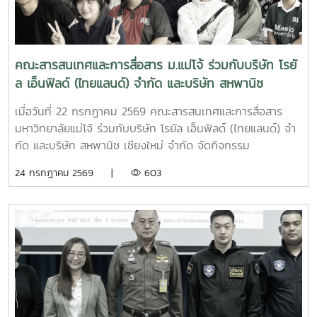
พร้อมนำกระบวนการแลกเปลี่ยนเรียนรู้และการมีส่วนร่วม เพื่อ
ค้นหาและกำหนดสมรรถนะหลักของบุคลากรที่สะท้อนอัตลักษณ์
และค่านิยมขององค์กร การจัดกิจกรรมในครั้งนี้มุ่งเน้นการมีส่วน
ร่วมของบุคลากรทุกภาคส่วน เพื่อร่วมกันกำหนดแนวทางการ
คณะสารสนเทศและการสื่อสาร ม.แม่โจ้ ร่วมกับบริษัท โรยั
พัฒนาศักยภาพบุคลากรให้สอดคล้องกับเป้าหมายเชิง
ล เอ็นฟิลด์ (ไทยแลนด์) จํากัด และบริษัท สหพานิช
ยุทธศาสตร์ของคณะ อันจะเป็นรากฐานสำคัญในการขับเคลื่อน
เชียงใหม่ จํากัด จัดโครงการประกวด ออกแบบเสื้อยืด
องค์กรให้บรรลุวิสัยทัศน์ และพร้อมรับการเปลี่ยนแปลงในยุค
เมื่อวันที่ 22 กรกฏาคม 2569 คณะสารสนเทศและการสื่อสาร
Royal Enfield T-Shirt Design Contest 2026 ภายใต้
ดิจิทัลอย่างยั่งยืน. กิจกรรมครั้งนี้มีผู้บริหาร คณาจารย์ และ
มหาวิทยาลัยแม่โจ้ ร่วมกับบริษัท โรยัล เอ็นฟิลด์ (ไทยแลนด์) จํา
แนวคิด "Ride Your Story"
บุคลากรคณะสารสนเทศและการสื่อสาร เข้าร่วม ณ ห้องประชุม
กัด และบริษัท สหพานิช เชียงใหม่ จํากัด จัดกิจกรรม
InC311 ชั้น 3 คณะสารสนเทศและการสื่อสารInC|MJUFacebook :
Roadshow ประชาสัมพันธ์การประกวด ออกแบบเสื้อยืด Royal
24 กรกฎาคม 2569 |
603
https://www.facebook.com/icmaejoWebsite :
Enfield T-Shirt Design Contest 2026 ภายใต้แนวคิด "Ride
https://infocomm.mju.ac.thWebsite MJU : www.mju.ac.th
Your Story" ให้กับนักศึกษาคณะสารสนเทศและการสื่อสาร และผู้
ที่สนใจทั่วไป โดยการประกวดครั้งนี้มี วัดถุประสงค์เพื่อส่งเสริม
ศักยภาพและความคิดสร้างสรรค์ด้านศิลปะและการออกแบบ
กราฟิกของเยาวชนไทย เปิดโอกาสให้นักศึกษานำเสนอผลงานสู่
ภาคธุรกิจจริง แบรนด์ในอนาคต พร้อมทั้ง สำหรับผลงานที่ชนะ
เลิศจะได้รับการพัฒนาเป็นผลิตภัณฑ์ของ บริษัท โรยัล เอ็นฟิลด์
(ไทยแลนด์) จํากัด ร่วมกับ บริษัท สหพานิช เชียงใหม่ จํากัด โดย
มีรายละเอียดสังเขปดังนี้:กลุ่มเป้าหมาย: นักศึกษาระดับอุดมศึกษา