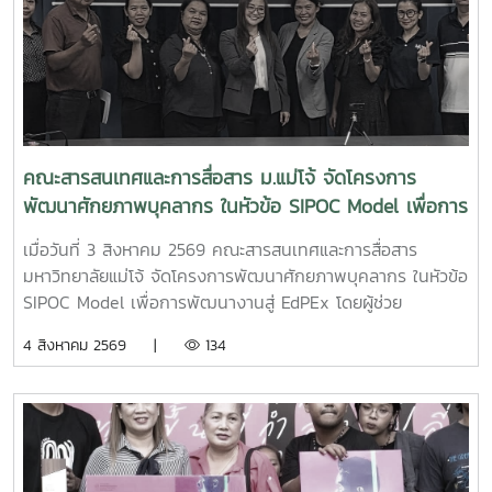
คณะสารสนเทศและการสื่อสาร ม.แม่โจ้ จัดโครงการ
พัฒนาศักยภาพบุคลากร ในหัวข้อ SIPOC Model เพื่อการ
พัฒนางานสู่ EdPEx
เมื่อวันที่ 3 สิงหาคม 2569 คณะสารสนเทศและการสื่อสาร
มหาวิทยาลัยแม่โจ้ จัดโครงการพัฒนาศักยภาพบุคลากร ในหัวข้อ
SIPOC Model เพื่อการพัฒนางานสู่ EdPEx โดยผู้ช่วย
ศาสตราจารย์ ดร.ณภัทร เรืองนภากุล รองคณบดีฝ่ายวิจัย
4 สิงหาคม 2569 |
134
บริการวิชาการ และวิเทศสัมพันธ์ เป็นวิทยากรบรรยายและนำสู่
การ workshop ให้บุคลากรสายสนับสนุนในคณะทุกคนได้ทำ
SIPOC ในกระบวนการสำคัญภายใต้งานของตนเองSIPOC คือ
เครื่องมือสรุปภาพรวมกระบวนการทำงาน โดยย่อมาจากองค์
ประกอบหลัก 5 ส่วน ได้แก่Suppliers (ผู้ส่งมอบ)Inputs (ปัจจัย
นำเข้า)Process (กระบวนการ)เครื่องมือนี้ช่วยให้ทีมงานเห็นภาพ