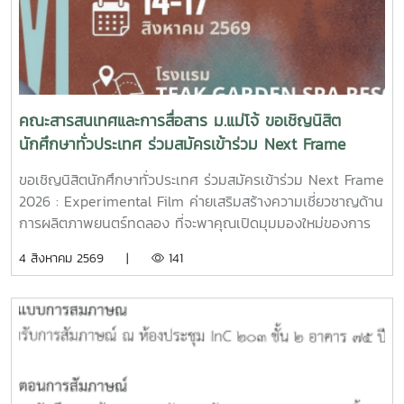
ความผิดพลาดในอดีต ก่อนเลือกทุ่มเทแรงกายเพื่อซื้อและสร้าง
ธุรกิจในฝัน หวังให้ความเหนื่อยและความอดทนพาเขาไปสู่การ
ไถ่บาป และพิสูจน์ว่าคนเราสามารถเริ่มต้นใหม่ได้เสมอ คณะฯ ขอ
ร่วมเป็นกำลังใจให้กฤตกมล โสมโสดา ในการพัฒนาโครงการ
และนำเสนอผลงานในรอบต่อไป พร้อมขอแสดงความยินดีกับทั้ง
15 ทีมที่ได้รับการคัดเลือกในปีนี้ขอขอบคุณแหล่งที่มา
คณะสารสนเทศและการสื่อสาร ม.แม่โจ้ ขอเชิญนิสิต
จาก: Bangkok International Student Film Festival -
นักศึกษาทั่วประเทศ ร่วมสมัครเข้าร่วม Next Frame
SDOC BKKInC | MJUFacebook
2026 : Experimental Film ค่ายเสริมสร้างความ
:https://www.facebook.com/icmaejoWebsite
ขอเชิญนิสิตนักศึกษาทั่วประเทศ ร่วมสมัครเข้าร่วม Next Frame
เชี่ยวชาญด้านการผลิตภาพยนตร์ทดลอง
:https://infocomm.mju.ac.thWebsite MJU :www.mju.ac.th
2026 : Experimental Film ค่ายเสริมสร้างความเชี่ยวชาญด้าน
การผลิตภาพยนตร์ทดลอง ที่จะพาคุณเปิดมุมมองใหม่ของการ
เล่าเรื่อง ผ่านการเรียนรู้และลงมือสร้างภาพยนตร์จริงอย่างเข้ม
4 สิงหาคม 2569 |
141
ข้นโอกาสพิเศษในการเรียนรู้จาก พี่เจ้ย" อภิชาติพงศ์ วีระเศรษฐ
กุล ผู้กำกับภาพยนตร์ไทยระดับโลก เจ้าของรางวัลปาล์มทองคำ
จากเทศกาลภาพยนตร์เมืองคานส์ พร้อมทีมวิทยากรผู้เชี่ยวชาญ
ที่จะร่วมถ่ายทอดแนวคิด กระบวนการสร้างสรรค์ และ
ประสบการณ์ตรงตลอด 4 วัน 3 คืน14–17 สิงหาคม 2569ทีค
การ์เด้น สปา รีสอร์ท จังหวัดเชียงรายเข้าร่วมฟรี! ไม่มีค่าใช้จ่าย
เปิดรับสมัครถึงวันที่ **7 สิงหาคม 2569**สมัคร