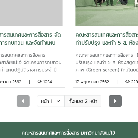
าติ ภายใต้หัวข้อ “Memory Si
 ปี 2” เพื่อส่งเสริมการท่อง
ชิงอนุรักษ์
ารสนเทศและการสื่อสาร จัด
คณะสารสนเทศและการสื่อสาร
การทบทวน และจัดทำแผน
ทำปรับปรุง และทำ 5 ส. ห้อง
ติราชการประจำปี (ปีงบประ
โอถ่ายภาพ (Green screen)
รสนเทศและการสื่อสาร
คณะสารสนเทศและการสื่อสาร ไ
.ศ.2562)
ทยาลัยแม่โจ้ จัดโครงการทบทวน
ปรับปรุง และทำ 5 ส. ห้องสตูดิโ
ดทำแผนปฏิบัติราชการประจำปี
ภาพ (Green screen) ใหม่โดยมี
ประมาณพ.ศ.2562) เมื่อวันที่ 2-3
พร Somporn Kettakhuและน้อ
ฤษภาคม 2562 |
1034
17 พฤษภาคม 2562 |
229
คม 2562 โดยได้รับเกียรติจาก
นักศึกษาร่วมกันทำความสะอาด 
สตราจารย์ ดร.ประเสริฐ จรรยา
ทาสีห้องใหม่ เพื่อเตรียมพร้อมก
 เป็นวิทยากร บรรยายในหัวข้อ
ต้อนรับปีการศึกษา 2562
ทั้งหมด 2 หน้า
าสตร์การขับเคลื่อนคณะ
เทศและการสื่อสาร..ณ ห้อง
 IC103 ชั้น1 อาคาร 75 ปีแม่โจ้
คณะสารสนเทศและการสื่อสาร มหาวิทยาลัยแม่โจ้