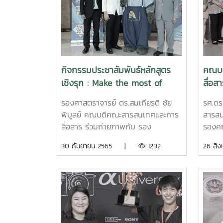
กิจกรรมประชาสัมพันธ์หลักสูตร
คณบด
เชิงรุก : Make the most of
สื่อส
yourself. Focus on your goal!
นางส
รองศาสตราจารย์ ดร.สมเกียรติ ชัย
รศ.ดร
พบกับเรา TCAS 66 ทุกประเด็นมี
บุคล
พิบูลย์ คณบดีคณะสารสนเทศและการ
สารสน
คำตอบ”
โอกาส
สื่อสาร ร่วมถ่ายภาพกับ รอง
รองคณ
ตำแหน
ศาสตราจารย์ ดร. วีระพล ทองมา
ยุทธศ
30 กันยายน 2565 |
1292
26 ส
อธิการบดีมหาวิทยาลัยแม่โจ้ และคณะผู้
คณะสา
บริหารมหาวิทยาลัย ในการเข้าร่วม
แสดงค
กิจกรรมประชาสัมพันธ์หลักสูตรเชิงรุก
ยา ข่
กิจกรรม : Make the most of
สารสน
yourself. Focus on your goal! พบ
ดำรงต
กับเรา TCAS 66 ทุกประเด็นมีคำตอบ”
ระดับ
ในวันที่ 30 กันยายน 2565 ณ ห้อง
สิงหา