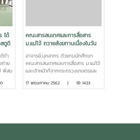
 ได้
คณะสารสนเทศและการสื่อสาร
สตูดิ
ม.แม่โจ้ ถวายสังฆทานเนื่องในวัน
วิสาขบูชา ณ วัดแม่โจ้ ต.หนองหาร
ด้ทำ
อาจารย์,บุคลากร ตัวแทนนักศึกษา
อ.สันทราย จ.เชียงใหม่
อถ่าย
คณะสารสนเทศและการสื่อสาร ม.แม่โจ้
 พี่สม
และเจ้าหน้าที่จากกระทรวงเกษตรและ
งๆ
ป่าไม้ ราชอาณาจักรภูฎาน เข้าร่วม
0
17 พฤษภาคม 2562 |
1433
และ
กิจกรรมถวายสังฆทานเนื่องในวัน
ับการ
วิสาขบูชา เพื่อเป็นการทำนุบำรุง
ประเพณี ศิลปวัฒนธรรมของไทย เมื่อ
วันที่ 17 พฤษภาคม 2562 ณ วัดแม่โจ้
ต.หนองหาร อ.สันทราย จ.เชียงใหม่