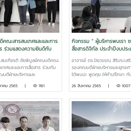
ีคณะสารสนเทศและและการ
กิจกรรม " ผู้บริหารพบเรา 
าร ร่วมแสดงความยินดีกับ
สื่อสารดิจิทัล ประจำปีงบปร
าวพัชรียา ข่ายสุวรรณ
พ.ศ.2565 ” โดย อาจารย์ ดร
.สมเกียรติ ชัยพิบูลย์คณบดีคณะ
อาจารย์ ดร.ปิยวรรณ สิริประเสริ
ากรในสังกัดคณะสารสนเทศฯ
วรรณ สิริประเสริฐศิลป์ เข้
เทศและและการสื่อสาร ร่วมกับ
รองคณบดีฝ่ายบริหารและยุทธศา
ที่ได้รับการแต่งตั้งใน
กับนักศึกษาชั้นปีที่ 2
บดีฝ่ายบริหารและ
ได้พบปะ พูดคุย ให้คำปรึกษา กั
่งใหม่
าสตร์ พร้อมทั้งทีมบุคลากร
นักศึกษาชั้นปีที่ 2 สาขาการสื่อส
ิงหาคม 2565 |
1161
26 สิงหาคม 2565 |
1007
รสนเทศและการสื่อสาร ร่วม
ดิจิทัล ในกิจกรรม " ผู้บริหาร
วามยินดีกับทาง นางสาวพัชรี
ชาวสื่อสารดิจิทัล ประจำปีงบป
ายสุวรรณ บุคลากรในสังกัดคณะ
พ.ศ.2565” โดยมี นายสมพร เกต
เทศฯ โดยได้รับการแต่งตั้งให้
หัวหน้าบริการการศึกษาและกิจก
ำแหน่ง นักวิชาการศึกษา
นักศึกษา และบุคลากร เข้าร่วมให
 ชำนาญการ ซึ่งในวันที่ 16
ปรึกษา สำหรับกิจกรรมดังกล่าว
คม 2565 ที่ผ่านมา คณบดีคณะ
วัตถุประสงค์ เพื่อให้ผู้บริหาร อา