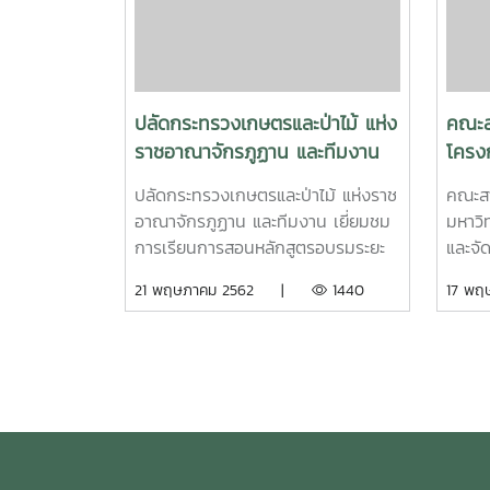
การสร้างสรรค์ผลงานภาพถ่ายที่ดี
ธรรมช
ทำให้ผลงานดูโดดเด่นจนเอาชนะใจ
Lanna
กรรมการผ่านการแข่งขัน กว่า 46 คน
เที่ยวเ
จาก 18 มหาวิทยาลัยทั่วประเทศได้
สำเร็จ
ปลัดกระทรวงเกษตรและป่าไม้ แห่ง
คณะส
ราชอาณาจักรภูฏาน และทีมงาน
โครง
เยี่ยมชมการเรียนการสอนหลักสูตร
ปฏิบั
ปลัดกระทรวงเกษตรและป่าไม้ แห่งราช
คณะสา
อบรมระยะสั้นของคณะฯ
มาณพ
อาณาจักรภูฏาน และทีมงาน เยี่ยมชม
มหาวิ
การเรียนการสอนหลักสูตรอบรมระยะ
และจั
สั้น ที่คณะสารสนเทศและการสื่อสาร
(ปีงบ
21 พฤษภาคม 2562 |
1440
17 พ
มหาวิทยาลัยแม่โจ้ มื่อวันที่ 17
พฤษภา
พฤษภาคม 2562 ณ อาคาร 75 ปี
รองศา
แม่โจ้ โดยโครงการดังกล่าวเป็นความ
สุภาพ
ร่วมมือระหว่างมหาวิทยาลัยแม่โจ้กับ
ยุทธศ
กระทรวงเกษตรและป่าไม้ ราช
สารสน
อาณาจักรภูฏาน ซึ่งได้รับการสนับสนุน
ประชุม
ทุนโดยสหภาพยุโรป เพื่อฝึกอบรมเจ้า
หน้าที่จากกระทรวงเกษตรและป่าไม้