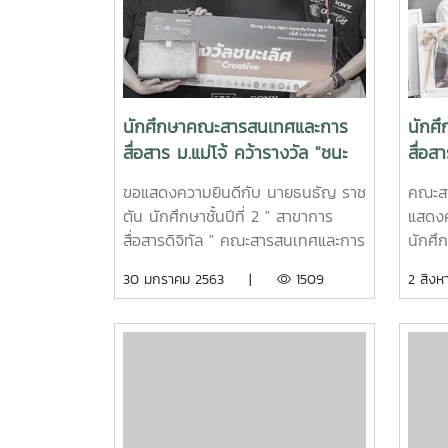
ประชุมแกรนด์วิว 3 Chiangmai
สารสน
Grandview Hotel & Convention
ขวัญที
Center จังหวัดเชียงใหม่ โดยโครงการ
สุวรรณ
ดังกล่าวมีวัตถุประสงค์เพื่อ
ขวัญแ
ประชาสัมพันธ์ ระบบการคัดเลือกกลาง
ความตั
นักศึกษาคณะสารสนเทศและการ
นักศ
บุคคลเข้าศึกษาในสถาบันอุดมศึกษา ปี
พัฒน
สื่อสาร ม.แม่โจ้ คว้ารางวัล "ชนะ
สื่อส
การศึกษา 2566 (TCAS 66) วิทยากร
เลิศ" ประกวดภาพถ่ายหัวข้อ
เลิศ
จาก ทปอ.รองศาสตราจารย์ ดร.ชาลี
ขอแสดงความยินดีกับ นายธนธัญ ราช
คณะสา
"Creative" โครงการ 3Krung x
sri l
เจริญลาภนพรัตน์ (ผู้จัดการระบบ
ตัน นักศึกษาชั้นปีที่ 2 " สาขาการ
แสดงค
Sony Alpha University Camp
TCAS) ทั้งนี้มีสถาบันการศึกษา
สื่อสารดิจิทัล " คณะสารสนเทศและการ
นักศึก
2019
บุคลากรทางการศึกษา และ ครูแนะแนว
สื่อสาร มหาวิทยาลัยแม่โจ้ เจ้าของ
ที่2 ท
30 มกราคม 2563 |
1509
2 สิ
จากโรงเรียนต่างๆ ในจังหวัดเชียงใหม่
รางวัลชนะเลิศ ระดับประเทศ จากการ
ประก
และพื้นที่ใกล้เคียงเข้าร่วมกิจกรรมดัง
ประกวดภาพถ่ายในโครงการ 3Krung
ปี2 จ
กล่าว
x Sony Alpha University Camp
ป่า แล
2019 วันที่ 16 – 19 มกราคม 2563 ใน
ภาพสื
หัวข้อ "Creative" ที่ต้องใช้ทักษะใน
โครงก
การถ่ายภาพแล้ว ยังต้องมีทักษะใน
เจริญ
การนำเสนอความหมายและแนวคิดใน
ภาพถ่