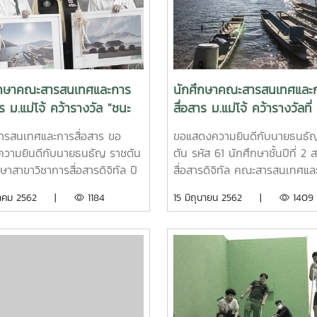
เทศและการสื่อสาร ได้มอบของ
บุคลากรและพี่ๆ ได้พบปะ พูดคุย
่ระลึกให้กับ คุณพัชรียา ข่าย
ปรึกษา ปัญหาเรื่องการเรียน ค
 ที่ได้รับตำแหน่งใหม่ เพื่อเป็น
เป็นอยู่ ตลอดจนระเบียบข้อปฏิบั
ละกำลังใจจากการที่แสดงถึง
ต่างๆ รวมทั้งการใช้ชีวิตในรั้ว
้งใจ ทุ่มเท มุ่งมั่น ในการ
มหาวิทยาลัย เมื่อวันพุธที่ 24 ส
ึกษาคณะสารสนเทศและการ
นักศึกษาคณะสารสนเทศและ
าตนเอง
2565 เวลา 13.00 – 16.00 น 
าร ม.แม่โจ้ คว้ารางวัล "ชนะ
สื่อสาร ม.แม่โจ้ คว้ารางวัลที่
กิจกรรม ชั้น 1 อาคาร 75 ปีแม่โจ
" ประกวดภาพถ่าย memory
ประกวดภาพถ่าย memory s
รสนเทศและการสื่อสาร ขอ
ขอแสดงความยินดีกับนายธนธั
anna ปี2
lanna
วามยินดีกับนายธนธัญ ราชตัน
ตัน รหัส 61 นักศึกษาชั้นปีที่ 2 
ษาสาขาวิชาการสื่อสารดิจิทัล ปี
สื่อสารดิจิทัล คณะสารสนเทศแล
ี่เข้ารับรางวัลชนะเลิศ การ
สื่อสาร ที่คว้ารางวัลที่ 1 ในกา
งหาคม 2562 |
1184
15 มิถุนายน 2562 |
1409
วดภาพถ่าย Memory si lanna
ภาพถ่าย Memory Sri Lanna
ัดโดย กรมอุทยานแห่งชาติ สัตว์
โครงการธรรมชาติปลอดภัยในเค
ะพันธุ์พืช ร่วมกับ สมาคมช่าง
เจริญโภคภัณฑ์ (ในกลุ่มกลุ่มนิส
่อมวลชนแห่งประเทศไทย และ
นักเรียน นักศึกษา )
ารธรรมชาติปลอดภัย เครือ
โภคภัณฑ์ จัดกิจกรรมประกวด
าย ปลุกความคิด…สำนึกรักษ์