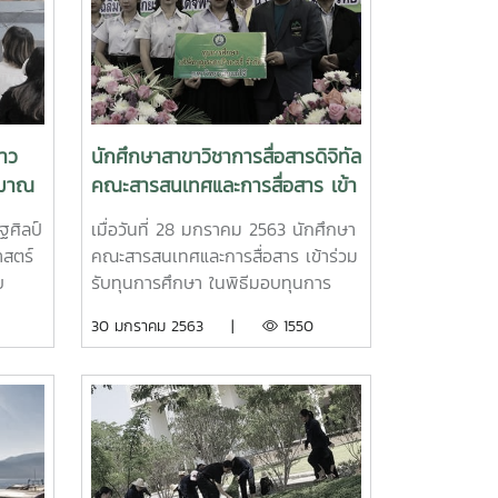
ชาว
นักศึกษาสาขาวิชาการสื่อสารดิจิทัล
ะมาณ
คณะสารสนเทศและการสื่อสาร เข้า
.ปิย
รับทุนการศึกษา ในพิธีมอบทุนการ
ฐศิลป์
เมื่อวันที่ 28 มกราคม 2563 นักศึกษา
าพบปะ
ศึกษา ประจำปี 2562 มหาวิทยาลัย
สตร์
คณะสารสนเทศและการสื่อสาร เข้าร่วม
แม่โจ้
บ
รับทุนการศึกษา ในพิธีมอบทุนการ
าร
ศึกษา ประจำปี 2562 ซึ่งมหาวิทยาลัย
30 มกราคม 2563 |
1550
พบเรา
แม่โจ้ ได้จัดขึ้น ณ อาคาร
ระมาณ
เฉลิมพระเกียรติสมเด็จพระเทพรัตน
ุตะคุ
ราชสุดา ฯ การจัดกิจกรรมมอบทุน
าร
ครั้งนี้ได้รับการสนับสนุนทุนการศึกษา
้คำ
ทั้งทุนพระราชทาน ทุนจากหน่วยงาน
มี
ภาครัฐ/ ภาคเอกชน วิสาหกิจ มูลนิธิ
จารย์
กองทุนเพื่อการศึกษาฯ ศิษย์เก่า และ