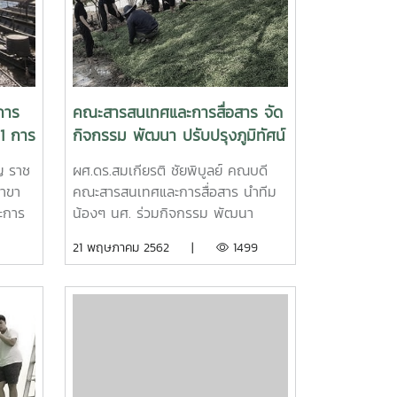
 ให้คำ
บุคคลทั่วไป ในปีการศึกษา 2562
วาม
จำนวน 104 แหล่งทุน เพื่อร่วมสร้าง
ติ
โอกาสทางการศึกษาให้นักศึกษา
มหาวิทยาลัยแม่โจ้ ทั้งประเภททุนต่อ
ิงหาคม
เนื่อง และทุนรายปี จำนวนกว่า 400
การ
คณะสารสนเทศและการสื่อสาร จัด
ณ ลาน
คน
 1 การ
กิจกรรม พัฒนา ปรับปรุงภูมิทัศน์
้
ri
และสิ่งแวดล้อม #MJUGoGreen
ญ ราช
ผศ.ดร.สมเกียรติ ชัยพิบูลย์ คณบดี
สาขา
คณะสารสนเทศและการสื่อสาร นำทีม
ะการ
น้องๆ นศ. ร่วมกิจกรรม พัฒนา
รประกวด
ปรับปรุงภูมิทัศน์ และสิ่ง
21 พฤษภาคม 2562 |
1499
แวดล้อมMJUGoGreenและเตรียมพื้นที่
รือ
สำหรับงานพระราชทานปริญญาบัตร
ิต
โดยมีพี่ๆ เพื่อนๆ น้องๆ ศิษย์เก่าแม่โจ้
ให้การสนับสนุนกิจกรรมในครั้งนี้