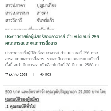
สอดคล้องกับพันธกิจของคณะสารสนเทศและการสื่อสาร ในการ
ขับเคลื่อนนวัตกรรมการสื่อสารสู่การยอมรับในระดับสากล
(International Recognition)Team of the film
PLEASE...SEE USนักแสดง : CASTสุทิต ซาจ๊ะ : Suthit Sajaนิ
หน่า จะเมาะ : Nina Jamozueอนุชา ตาดี : Anucha Tadeeณัฐ
พล แสติ : Natthaphon Saetiธนิต จำเริญสุขสกุล :Thanit
ประกาศรายชื่อผู้มีสิทธิ์สอบอาจารย์ ตำแหน่งเลขที่ 256
Jamroensuksakulจะแฮ ยะป่า : Jahae yapaซาโอ๊ะ ซาจ๊ะ : Saa
คณะสารสนเทศและการสื่อสาร
O Sajaจะแฮ สินสายไทย : Jahar Sinsaythaiนาหวะ จะอื่อ :
Nawa Chaoeceแอนนา จะฟู : Anna Jafuด.ญ.ขวัญใจ ซาจ๊ะ :
ประกาศรายชื่อผู้มีสิทธิ์สอบอาจารย์ ตำแหน่งเลขที่ 256 คณะ
Kwanjai Sajaด.ช.ตะวัน ซาจ๊ะ : Tawan Sajaด.ช.อดุลวิทย์
สารสนเทศและการสื่อสาร รายละเอียดตามเอกสารแนบท้ายนี้
จำเริญสุขสกุล : Adulwit Jamroensuksakulด.ช.โจโจ้ ป่าเล :
ทั้งนี้ จะดำเนินการสอบคัดเลือกในวันที่ 28 มีนาคม 2568 ณ
Jojo Palayด.ช.อาทิตย์ ป่าเล : Athit Palayด.ช.ณัฐชานนท์ ทิตา
ห้อง 103 คณะสารสนเทศและการสื่อสาร มหาวิทยาลัยแม่โจ้ ราย
17 มีนาคม 2568 |
903
วงศ์ : Nutchanon Titawongน้องหมู : Pigทีมงานพื้นที่ : Film
ชื่อผู้มีสิทธิ์สอบอาจารย์ ตำแหน่ง 256 คณะสารสนเทศและการ
Crewไมตรี จำเริญสุขสกุล : Maitree Chamroensuksakulนา
สื่อสาร
หวะ จะอื่อ : Nawa Chaoeceยุพิน ซาจ๊ะ : Yupin Sajaธนิต
จำเริญสุขสกุล : Thanit Jamroensuksakulจะแฮ ยะป่า :
Jahae yapaจะแฮ สินสายไทย : Jahar Sinsaythaiสุรสิทธิ์ วงศ์
วิริยะพร : Surasit WongwiriyaphonFilm Crewเขียนบท :