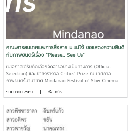
คณะสารสนเทศและการสื่อสาร ม.แม่โจ้ ขอแสดงความยินดี
กับภาพยนตร์เรื่อง "Please... See Us"
ในโอกาสได้รับคัดเลือกจัดฉายอย่างเป็นทางการ (Official
Selection) และเข้าชิงรางวัล Critics’ Prize ณ เทศกาล
ภาพยนตร์นานาชาติ Mindanao Festival of Slow Cinema
ประเทศฟิลิปปินส์ โดยเทศกาลดังกล่าวเป็นพื้นที่จัดฉายผลงาน
9 เมษายน 2569 |
3616
ภาพยนตร์ในแนวทาง Slow Cinema จากทั่วโลก ซึ่งมุ่งเน้นการ
สื่อสารผ่านจังหวะที่เชื่องช้าและการใช้ความเงียบเพื่อสะท้อนอัต
ลักษณ์และประวัติศาสตร์ของผู้คน ภาพยนตร์เรื่องนี้คือผล
สัมฤทธิ์จากการนำองค์ความรู้ด้าน "การสื่อสารเชิงพื้นที่" มา
บูรณาการงานสร้างสรรค์ร่วมกับการบริการวิชาการ เพื่อสร้าง
ผลกระทบเชิงบวก (Social Impact) ให้กับชุมชนชายแดน