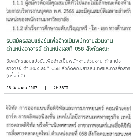
Screenwriterณัฐธัญ กรุงศรี : Natthan Krungsriคัดเลือก
นักแสดง : CASTINGเดชา น้อยมะลิวัน : Dacha
Noimaliwamฝึกซ้อมนักแสดง : ACTING COACHไมตรี จำเริญ
สุขสกุล : Maitree ChamroensuksakulMake up Artistชนิ
กานต์ วิริยภาพ : Chanikan Wiriyapap Ku Aomkiผู้กำกับ
ภาพ : Director of Photographyจตุพล ชุมพงศ์ :
รับสมัครสอบแข่งขันเพื่อจ้างเป็นพนักงานส่วนงาน
Chatuphon ChumphongAssistant Director of
ตำแหน่งอาจารย์ ตำแหน่งเลขที่ 058 สังกัดคณะ
Photographyกัณฐวิฐย์ แซ่หนา : Kantawit Saehnaผู้กำกับ
สารสนเทศและการสื่อสาร (ครั้งที่ 2)
ศิลป์ : Art Directorเอ๋ อิสระชล : Suttiluck Plangsengผู้ช่วย
รับสมัครสอบแข่งขันเพื่อจ้างเป็นพนักงานส่วนงาน ตำแหน่ง
กำกับศิลป์ : Assistant Art Directorนวรัตน์ เวียงคำ :
อาจารย์ ตำแหน่งเลขที่ 058 สังกัดคณะสารสนเทศและการสื่อสาร
Nawarat WiangkamSlate or Clapperboard Operatorธ
(ครั้งที่ 2)
วัฒน์ แก้วศรี : Thanawat Kaewsriผู้จัดการกองถ่าย :
28 มิถุนายน 2567 |
3875
Production Managerชลิดา ตาบุญ : Chalida Taboonกำกับ
เสียง : Director of Audiographyนายอนุชา ตาดี : Anucha
TadeeBoom Operatorภูมินทร์ กิตติพันธ์ : Phumin
KittipanStills Photographerวัชรายุทธ สุขสามัคคี :
Watcharayut Sooksamukkeeผู้ช่วยผู้กำกับ : Assistant
Directorเดชา น้อยมะลิวัน : Dacha Noimaliwamชญานนท์
หงษ์ชูเวช : Chayanon Hongchoovechตัดต่อ : Editorเชวง