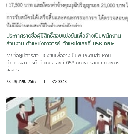
ไชยวรรณ : Chaweng Chaiyawanผู้กำกับภาพยนตร์ :
Directorเชวง ไชยวรรณ : Chaweng Chaiyawanควบคุมการ
สร้าง : Producerกริ่งกาญจน์ เจริญกุล : Kringkarn
Jaroenkulรายละเอียดเพิ่มเติม CLICK HEREขอบคุณภาพจาก
เพจMindanao Festival of Slow CinemaFacebook
ประกาศรายชื่อผู้มีสิทธิ์สอบแข่งขันเพื่อจ้างเป็นพนักงาน
:https://www.facebook.com/icmaejoWebsite
ส่วนงาน ตำแหน่งอาจารย์ ตำแหน่งเลขที่ 058 คณะ
:https://infocomm.mju.ac.thWebsite MJU :www.mju.ac.th
สารสนเทศและการสื่อสาร
รายชื่อผู้มีสิทธิ์สอบแข่งขันเพื่อจ้างเป็นพนักงานส่วนงาน
ตำแหน่งอาจารย์ ตำแหน่งเลขที่ 058 คณะสารสนเทศและการ
สื่อสาร
28 มิถุนายน 2567 |
3343