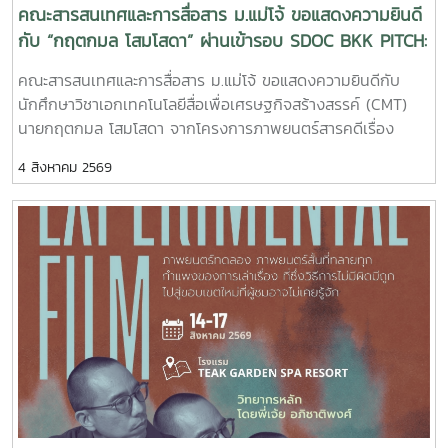
คณะสารสนเทศและการสื่อสาร ม.แม่โจ้ ขอแสดงความยินดี
กับ “กฤตกมล โสมโสดา” ผ่านเข้ารอบ SDOC BKK PITCH:
THAI STUDENT
คณะสารสนเทศและการสื่อสาร ม.แม่โจ้ ขอแสดงความยินดีกับ
นักศึกษาวิชาเอกเทคโนโลยีสื่อเพื่อเศรษฐกิจสร้างสรรค์ (CMT)
นายกฤตกมล โสมโสดา จากโครงการภาพยนตร์สารคดีเรื่อง
“โปรดใช้วิจารณญาณในการรักเธอ” ที่ได้รับคัดเลือกเป็น 1 ใน 15
4 สิงหาคม 2569
ทีม เข้าร่วมโครงการ SDOC BKK PITCH: THAI STUDENT ผู้
ผ่านการคัดเลือกจะได้เข้าร่วมเวิร์กชอปพัฒนาโครงการ และนำ
เสนอผลงานต่อหน้าคณะกรรมการ เพื่อชิงเงินรางวัลสูงสุด
50,000 บาท ภาพยนตร์สารคดีเรื่องนี้มีความยาว 17 นาที 17
วินาที กำกับภาพยนตร์สารคดี โดย กฤตกมล โสมโสดา หนัง
สารคดีเล่าเรื่องของคนขับรถบรรทุกผู้เคยทำร้ายครอบครัวจาก
ความผิดพลาดในอดีต ก่อนเลือกทุ่มเทแรงกายเพื่อซื้อและสร้าง
ธุรกิจในฝัน หวังให้ความเหนื่อยและความอดทนพาเขาไปสู่การ
ไถ่บาป และพิสูจน์ว่าคนเราสามารถเริ่มต้นใหม่ได้เสมอ คณะฯ ขอ
ร่วมเป็นกำลังใจให้กฤตกมล โสมโสดา ในการพัฒนาโครงการ และ
นำเสนอผลงานในรอบต่อไป พร้อมขอแสดงความยินดีกับทั้ง 15
ทีมที่ได้รับการคัดเลือกในปีนี้ขอขอบคุณแหล่งที่มาจาก: Bangkok