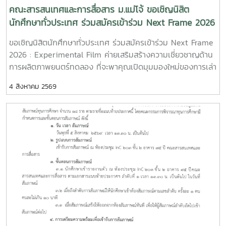
International Student Film Festival - SDOC BKKInC |
คณะสารสนเทศและการสื่อสาร ม.แม่โจ้ ขอเชิญนิสิต
MJUFacebook
นักศึกษาทั่วประเทศ ร่วมสมัครเข้าร่วม Next Frame 2026
:https://www.facebook.com/icmaejoWebsite
: Experimental Film ค่ายเสริมสร้างความเชี่ยวชาญด้าน
ขอเชิญนิสิตนักศึกษาทั่วประเทศ ร่วมสมัครเข้าร่วม Next Frame
:https://infocomm.mju.ac.thWebsite MJU :www.mju.ac.th
การผลิตภาพยนตร์ทดลอง
2026 : Experimental Film ค่ายเสริมสร้างความเชี่ยวชาญด้าน
การผลิตภาพยนตร์ทดลอง ที่จะพาคุณเปิดมุมมองใหม่ของการเล่า
เรื่อง ผ่านการเรียนรู้และลงมือสร้างภาพยนตร์จริงอย่างเข้มข้น
4 สิงหาคม 2569
โอกาสพิเศษในการเรียนรู้จาก พี่เจ้ย" อภิชาติพงศ์ วีระเศรษฐกุล
ผู้กำกับภาพยนตร์ไทยระดับโลก เจ้าของรางวัลปาล์มทองคำ จาก
เทศกาลภาพยนตร์เมืองคานส์ พร้อมทีมวิทยากรผู้เชี่ยวชาญ ที่จะ
ร่วมถ่ายทอดแนวคิด กระบวนการสร้างสรรค์ และประสบการณ์
ตรงตลอด 4 วัน 3 คืน14–17 สิงหาคม 2569ทีค การ์เด้น สปา
รีสอร์ท จังหวัดเชียงรายเข้าร่วมฟรี! ไม่มีค่าใช้จ่ายเปิดรับสมัครถึง
วันที่ **7 สิงหาคม 2569**สมัครได้ที่https://ofos-
filmcamp.web.app/camps/c1PHiqYCgpX16YnllsKuหากคุณ
พร้อมที่จะก้าวข้ามกรอบเดิม ๆ ของการทำหนัง และค้นหาภาษา
ภาพยนตร์ในแบบของตัวเอง นี่คือโอกาสที่ไม่ควรพลาดInC |
MJUFacebook
:https://www.facebook.com/icmaejoWebsite