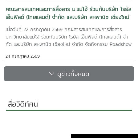
บุคลากรทุกภาคส่วน เพื่อร่วมกันกำหนดแนวทางการพัฒนา
ศักยภาพบุคลากรให้สอดคล้องกับเป้าหมายเชิงยุทธศาสตร์ของ
คณะสารสนเทศและการสื่อสาร ม.แม่โจ้ ร่วมกับบริษัท โรยัล
คณะ อันจะเป็นรากฐานสำคัญในการขับเคลื่อนองค์กรให้บรรลุวิสัย
เอ็นฟิลด์ (ไทยแลนด์) จํากัด และบริษัท สหพานิช เชียงใหม่
ทัศน์ และพร้อมรับการเปลี่ยนแปลงในยุคดิจิทัลอย่างยั่งยืน.
จํากัด จัดโครงการประกวด ออกแบบเสื้อยืด Royal
เมื่อวันที่ 22 กรกฏาคม 2569 คณะสารสนเทศและการสื่อสาร
กิจกรรมครั้งนี้มีผู้บริหาร คณาจารย์ และบุคลากรคณะสารสนเทศ
Enfield T-Shirt Design Contest 2026 ภายใต้แนวคิด
มหาวิทยาลัยแม่โจ้ ร่วมกับบริษัท โรยัล เอ็นฟิลด์ (ไทยแลนด์) จํา
และการสื่อสาร เข้าร่วม ณ ห้องประชุม InC311 ชั้น 3 คณะ
"Ride Your Story"
กัด และบริษัท สหพานิช เชียงใหม่ จํากัด จัดกิจกรรม Roadshow
สารสนเทศและการสื่อสารInC|MJUFacebook :
ประชาสัมพันธ์การประกวด ออกแบบเสื้อยืด Royal Enfield T-
https://www.facebook.com/icmaejoWebsite :
24 กรกฎาคม 2569
Shirt Design Contest 2026 ภายใต้แนวคิด "Ride Your
https://infocomm.mju.ac.thWebsite MJU : www.mju.ac.th
Story" ให้กับนักศึกษาคณะสารสนเทศและการสื่อสาร และผู้ที่สนใจ
ดูข่าวทั้งหมด
ทั่วไป โดยการประกวดครั้งนี้มี วัดถุประสงค์เพื่อส่งเสริมศักยภาพ
และความคิดสร้างสรรค์ด้านศิลปะและการออกแบบกราฟิกของ
เยาวชนไทย เปิดโอกาสให้นักศึกษานำเสนอผลงานสู่ภาคธุรกิจจริง
แบรนด์ในอนาคต พร้อมทั้ง สำหรับผลงานที่ชนะเลิศจะได้รับการ
สื่อวีดิทัศน์
พัฒนาเป็นผลิตภัณฑ์ของ บริษัท โรยัล เอ็นฟิลด์ (ไทยแลนด์) จํา
กัด ร่วมกับ บริษัท สหพานิช เชียงใหม่ จํากัด โดยมีรายละเอียด
สังเขปดังนี้:กลุ่มเป้าหมาย: นักศึกษาระดับอุดมศึกษา หรือ
อาชีวศึกษา ในเขตจังหวัดเชียงใหม่ อายุ 18 ปีบริบูรณ์ขึ้นไป
ประเภทการประกวด: แบ่งเป็น 2 ประเภท ได้แก่ศิลปะดิจิทัล