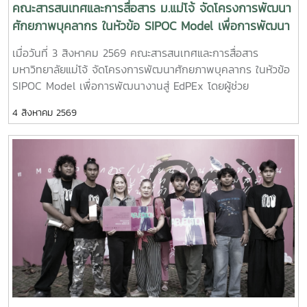
คณะสารสนเทศและการสื่อสาร ม.แม่โจ้ จัดโครงการพัฒนา
ศักยภาพบุคลากร ในหัวข้อ SIPOC Model เพื่อการพัฒนา
งานสู่ EdPEx
เมื่อวันที่ 3 สิงหาคม 2569 คณะสารสนเทศและการสื่อสาร
มหาวิทยาลัยแม่โจ้ จัดโครงการพัฒนาศักยภาพบุคลากร ในหัวข้อ
SIPOC Model เพื่อการพัฒนางานสู่ EdPEx โดยผู้ช่วย
ศาสตราจารย์ ดร.ณภัทร เรืองนภากุล รองคณบดีฝ่ายวิจัย
4 สิงหาคม 2569
บริการวิชาการ และวิเทศสัมพันธ์ เป็นวิทยากรบรรยายและนำสู่การ
workshop ให้บุคลากรสายสนับสนุนในคณะทุกคนได้ทำ SIPOC ใน
กระบวนการสำคัญภายใต้งานของตนเองSIPOC คือ เครื่องมือ
สรุปภาพรวมกระบวนการทำงาน โดยย่อมาจากองค์ประกอบหลัก
5 ส่วน ได้แก่Suppliers (ผู้ส่งมอบ)Inputs (ปัจจัยนำเข้า)Process
(กระบวนการ)เครื่องมือนี้ช่วยให้ทีมงานเห็นภาพการทำงานตั้งแต่
ต้นน้ำถึงปลายน้ำที่แต่ละฝ่ายทำงานสอดรับกัน สร้างความเข้าใจที่
ตรงกันและใช้ปรับปรุงงานเพื่อให้องค์กรก้าวสู่ความเป็นเลิศInC |
MJUFacebook
:https://www.facebook.com/icmaejoWebsite
:https://infocomm.mju.ac.thWebsite MJU :www.mju.ac.th