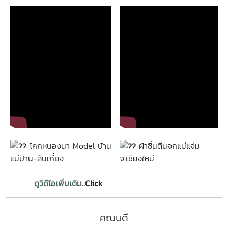
โคกหนองนา Model บ้าน
ผ้าซิ่นตีนจกแม่แจ่ม
แม่ปาน-สันเกี๋ยง
จ.เชียงใหม่
ดูวิดีโอเพิ่มเติม
..Click
คณบดี